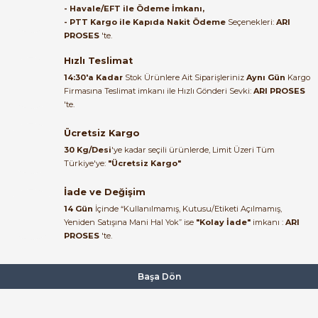
- Havale/EFT ile Ödeme İmkanı,
B... A... | 27/06/2026
- PTT Kargo ile Kapıda Nakit Ödeme
Seçenekleri:
ARI
PROSES
'te.
Satıcı ilgili ve çok yardım severdi
bundan mehmet bey ilgi ve
Hızlı Teslimat
alakası için teşekkür ederim
14:30'a Kadar
Stok Ürünlere Ait Siparişleriniz
Aynı Gün
Kargo
Firmasına Teslimat imkanı ile Hızlı Gönderi Sevki:
ARI PROSES
muhammed demirci |
'te.
22/06/2026
Ücretsiz Kargo
Ürün elime eksiksiz ve hasarsız
30 Kg/Desi
'ye kadar seçili ürünlerde, Limit Üzeri Tüm
ulaştı. Paketleme özenliydi,
Türkiye'ye:
"Ücretsiz Kargo"
alışveriş sürecinden memnun
kaldım.
İade ve Değişim
14 Gün
İçinde “Kullanılmamış, Kutusu/Etiketi Açılmamış,
Kemal Toktaş | 20/06/2026
Yeniden Satışına Mani Hal Yok” ise
"Kolay İade"
imkanı :
ARI
PROSES
'te.
Alışveriş süreci de hızlı ve
problemsiz geçti.
Başa Dön
Kemal Toktaş | 20/06/2026