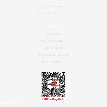
B... K... | 16/06/2026
Üyelik Sözleşmesi
Gerçekten harika ve etkileyici
Teslimat, İade, Değişim
olmuş, tam istediğim gibi. Ayrıca
satış personeline de güzel ve
Yardım
nazik ilgisi için teşekkür ederim.
Üye Girişi
Dima Kulalac | 18/05/2026
Yeni Üyelik Oluştur
Hızlı bir şekilde elimize ulaştı
Sipariş Takibi
güzel paketlenmişti
Sıkça Sorulan Sorular
B... K... | 16/05/2026
Şifremi Unuttum
Ürün iki gün içinde elime
ulaştı.Ürünün paketlenmesi
gayet başarılı hasarsız bir şekilde
teslim aldım. Bu konudaki
hassasiyetleri ve Ürünün kalitesi
için teşekkür ederim
E-BÜLTEN
C... K... | 16/05/2026