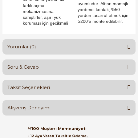
uyumludur. Alttan montajlı
farklı açma
yardımcı kontak, %50
mekanizmasına
yerden tasarruf etmek için
sahiptirler, aşırı yük
S200'e monte edilebilir.
koruması için gecikmeli
e Pako Şalterler
Yorumlar (0)
Soru & Cevap
Bu ürüne ilk yorumu siz yapın!
Taksit Seçenekleri
Yorum Yaz
Ürün hakkında henüz soru sorulmamış.
Alışveriş Deneyimi
Soru Sor
Orijinal kutusuyla ertesi gün
%100 Müşteri Memnuniyeti
ulaştı elimize. Teşekkürler.
- 12 Aya Varan Taksitle Ödeme,