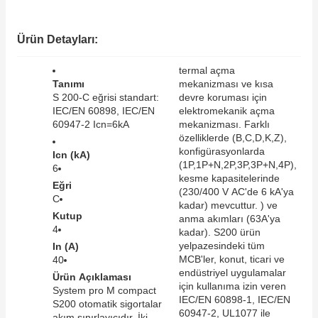
SIMATIC SAFETY
Kaynakları - UPS
Ürün Detayları:
SIMATIC TIA PORTAL HMI Yazılımları
re Kesiciler
termal açma
SIMATIC Yazılım Paketleri
Tanımı
mekanizması ve kısa
S 200-C eğrisi standart:
devre koruması için
IEC/EN 60898, IEC/EN
elektromekanik açma
SIMOTION Hareket Kontrol Üniteleri
60947-2 Icn=6kA
mekanizması. Farklı
özelliklerde (B,C,D,K,Z),
alterleri
SIRIUS SAFETY
konfigürasyonlarda
Icn (kA)
(1P,1P+N,2P,3P,3P+N,4P),
6
er Şalterleri
kesme kapasitelerinde
Eğri
WinCC Unified Runtime Yazılımları
(230/400 V AC'de 6 kA'ya
C
kadar) mevcuttur. ) ve
Kutup
anma akımları (63A'ya
4
kadar). S200 ürün
ler
yelpazesindeki tüm
In (A)
MCB'ler, konut, ticari ve
40
endüstriyel uygulamalar
Ürün Açıklaması
ı
için kullanıma izin veren
System pro M compact
IEC/EN 60898-1, IEC/EN
S200 otomatik sigortalar
umuşak Yol Vericiler
60947-2, UL1077 ile
akım sınırlayıcıdır. İki