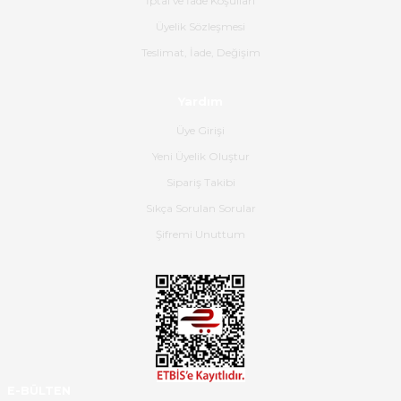
İptal ve İade Koşulları
B... K... | 16/06/2026
Üyelik Sözleşmesi
Gerçekten harika ve etkileyici
Teslimat, İade, Değişim
olmuş, tam istediğim gibi. Ayrıca
satış personeline de güzel ve
Yardım
nazik ilgisi için teşekkür ederim.
Üye Girişi
Dima Kulalac | 18/05/2026
Yeni Üyelik Oluştur
Hızlı bir şekilde elimize ulaştı
Sipariş Takibi
güzel paketlenmişti
Sıkça Sorulan Sorular
B... K... | 16/05/2026
Şifremi Unuttum
Ürün iki gün içinde elime
ulaştı.Ürünün paketlenmesi
gayet başarılı hasarsız bir şekilde
teslim aldım. Bu konudaki
hassasiyetleri ve Ürünün kalitesi
için teşekkür ederim
E-BÜLTEN
C... K... | 16/05/2026