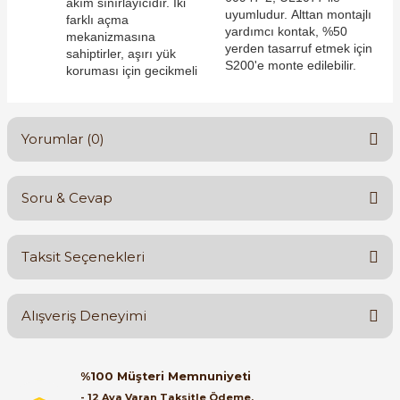
akım sınırlayıcıdır. İki
uyumludur. Alttan montajlı
farklı açma
yardımcı kontak, %50
mekanizmasına
yerden tasarruf etmek için
sahiptirler, aşırı yük
S200'e monte edilebilir.
koruması için gecikmeli
e Pako Şalterler
Yorumlar (0)
Soru & Cevap
Bu ürüne ilk yorumu siz yapın!
Taksit Seçenekleri
Yorum Yaz
Ürün hakkında henüz soru sorulmamış.
Alışveriş Deneyimi
Soru Sor
Orijinal kutusuyla ertesi gün
%100 Müşteri Memnuniyeti
ulaştı elimize. Teşekkürler.
- 12 Aya Varan Taksitle Ödeme,