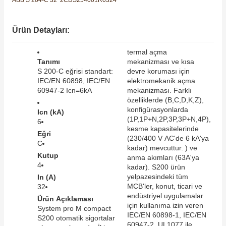
ABB S 204-C 32 2CDS254001R0324
SIMATIC SAFETY
Kaynakları - UPS
Ürün Detayları:
SIMATIC TIA PORTAL HMI Yazılımları
re Kesiciler
termal açma
SIMATIC Yazılım Paketleri
Tanımı
mekanizması ve kısa
S 200-C eğrisi standart:
devre koruması için
IEC/EN 60898, IEC/EN
elektromekanik açma
SIMOTION Hareket Kontrol Üniteleri
60947-2 Icn=6kA
mekanizması. Farklı
alterleri
özelliklerde (B,C,D,K,Z),
SIRIUS SAFETY
konfigürasyonlarda
Icn (kA)
(1P,1P+N,2P,3P,3P+N,4P),
6
er Şalterleri
kesme kapasitelerinde
WinCC Unified Runtime Yazılımları
Eğri
(230/400 V AC'de 6 kA'ya
C
kadar) mevcuttur. ) ve
Kutup
anma akımları (63A'ya
4
kadar). S200 ürün
ler
yelpazesindeki tüm
In (A)
MCB'ler, konut, ticari ve
32
endüstriyel uygulamalar
ı
Ürün Açıklaması
için kullanıma izin veren
System pro M compact
IEC/EN 60898-1, IEC/EN
S200 otomatik sigortalar
umuşak Yol Vericiler
60947-2, UL1077 ile