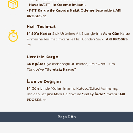
- Havale/EFT ile Ödeme İmkanı,
B... A... | 27/06/2026
- PTT Kargo ile Kapıda Nakit Ödeme
Seçenekleri:
ARI
PROSES
'te.
Satıcı ilgili ve çok yardım severdi
bundan mehmet bey ilgi ve
Hızlı Teslimat
alakası için teşekkür ederim
14:30'a Kadar
Stok Ürünlere Ait Siparişleriniz
Aynı Gün
Kargo
Firmasına Teslimat imkanı ile Hızlı Gönderi Sevki:
ARI PROSES
muhammed demirci |
'te.
22/06/2026
Ücretsiz Kargo
Ürün elime eksiksiz ve hasarsız
30 Kg/Desi
'ye kadar seçili ürünlerde, Limit Üzeri Tüm
ulaştı. Paketleme özenliydi,
Türkiye'ye:
"Ücretsiz Kargo"
alışveriş sürecinden memnun
kaldım.
İade ve Değişim
14 Gün
İçinde “Kullanılmamış, Kutusu/Etiketi Açılmamış,
Kemal Toktaş | 20/06/2026
Yeniden Satışına Mani Hal Yok” ise
"Kolay İade"
imkanı :
ARI
PROSES
'te.
Alışveriş süreci de hızlı ve
problemsiz geçti.
Başa Dön
Kemal Toktaş | 20/06/2026