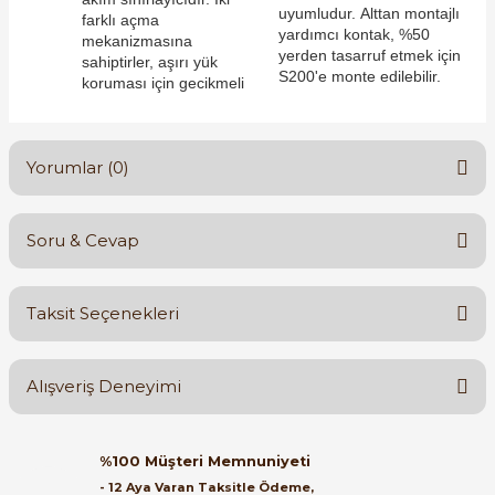
uyumludur. Alttan montajlı
farklı açma
yardımcı kontak, %50
mekanizmasına
yerden tasarruf etmek için
sahiptirler, aşırı yük
S200'e monte edilebilir.
koruması için gecikmeli
e Pako Şalterler
Yorumlar (0)
Soru & Cevap
Bu ürüne ilk yorumu siz yapın!
Taksit Seçenekleri
Yorum Yaz
Ürün hakkında henüz soru sorulmamış.
Alışveriş Deneyimi
Soru Sor
Orijinal kutusuyla ertesi gün
%100 Müşteri Memnuniyeti
ulaştı elimize. Teşekkürler.
- 12 Aya Varan Taksitle Ödeme,