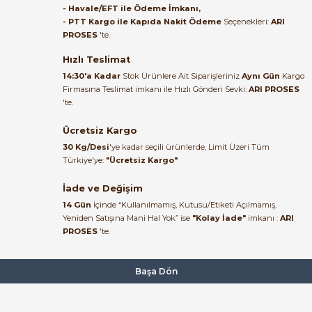
- Havale/EFT ile Ödeme İmkanı,
B... A... | 27/06/2026
- PTT Kargo ile Kapıda Nakit Ödeme
Seçenekleri:
ARI
PROSES
'te.
Satıcı ilgili ve çok yardım severdi
bundan mehmet bey ilgi ve
Hızlı Teslimat
alakası için teşekkür ederim
14:30'a Kadar
Stok Ürünlere Ait Siparişleriniz
Aynı Gün
Kargo
Firmasına Teslimat imkanı ile Hızlı Gönderi Sevki:
ARI PROSES
muhammed demirci |
'te.
22/06/2026
Ücretsiz Kargo
Ürün elime eksiksiz ve hasarsız
30 Kg/Desi
'ye kadar seçili ürünlerde, Limit Üzeri Tüm
ulaştı. Paketleme özenliydi,
Türkiye'ye:
"Ücretsiz Kargo"
alışveriş sürecinden memnun
kaldım.
İade ve Değişim
14 Gün
İçinde “Kullanılmamış, Kutusu/Etiketi Açılmamış,
Kemal Toktaş | 20/06/2026
Yeniden Satışına Mani Hal Yok” ise
"Kolay İade"
imkanı :
ARI
PROSES
'te.
Alışveriş süreci de hızlı ve
problemsiz geçti.
Başa Dön
Kemal Toktaş | 20/06/2026