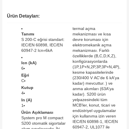
SIMATIC SAFETY
Kaynakları - UPS
Ürün Detayları:
SIMATIC TIA PORTAL HMI Yazılımları
re Kesiciler
termal açma
SIMATIC Yazılım Paketleri
Tanımı
mekanizması ve kısa
S 200-C eğrisi standart:
devre koruması için
IEC/EN 60898, IEC/EN
elektromekanik açma
SIMOTION Hareket Kontrol Üniteleri
60947-2 Icn=6kA
mekanizması. Farklı
özelliklerde (B,C,D,K,Z),
alterleri
SIRIUS SAFETY
konfigürasyonlarda
Icn (kA)
(1P,1P+N,2P,3P,3P+N,4P),
6
er Şalterleri
kesme kapasitelerinde
Eğri
WinCC Unified Runtime Yazılımları
(230/400 V AC'de 6 kA'ya
C
kadar) mevcuttur. ) ve
Kutup
anma akımları (63A'ya
4
kadar). S200 ürün
ler
yelpazesindeki tüm
In (A)
MCB'ler, konut, ticari ve
1
endüstriyel uygulamalar
Ürün Açıklaması
ı
için kullanıma izin veren
System pro M compact
IEC/EN 60898-1, IEC/EN
S200 otomatik sigortalar
umuşak Yol Vericiler
60947-2, UL1077 ile
akım sınırlayıcıdır. İki