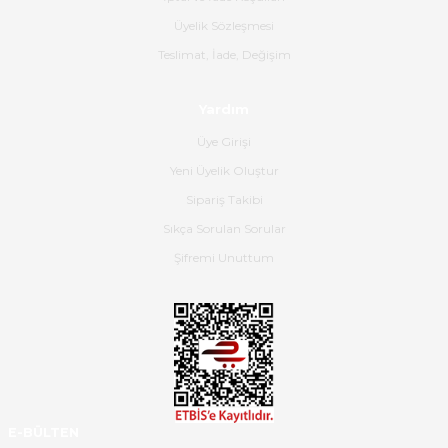
B... K... | 16/06/2026
Üyelik Sözleşmesi
Gerçekten harika ve etkileyici
Teslimat, İade, Değişim
olmuş, tam istediğim gibi. Ayrıca
satış personeline de güzel ve
Yardım
nazik ilgisi için teşekkür ederim.
Üye Girişi
Dima Kulalac | 18/05/2026
Yeni Üyelik Oluştur
Hızlı bir şekilde elimize ulaştı
Sipariş Takibi
güzel paketlenmişti
Sıkça Sorulan Sorular
B... K... | 16/05/2026
Şifremi Unuttum
Ürün iki gün içinde elime
ulaştı.Ürünün paketlenmesi
gayet başarılı hasarsız bir şekilde
teslim aldım. Bu konudaki
hassasiyetleri ve Ürünün kalitesi
için teşekkür ederim
E-BÜLTEN
C... K... | 16/05/2026