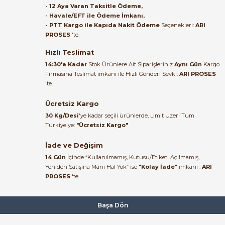
- 12 Aya Varan Taksitle Ödeme,
- Havale/EFT ile Ödeme İmkanı,
B... A... | 27/06/2026
- PTT Kargo ile Kapıda Nakit Ödeme
Seçenekleri:
ARI
PROSES
'te.
Satıcı ilgili ve çok yardım severdi
bundan mehmet bey ilgi ve
Hızlı Teslimat
alakası için teşekkür ederim
14:30'a Kadar
Stok Ürünlere Ait Siparişleriniz
Aynı Gün
Kargo
Firmasına Teslimat imkanı ile Hızlı Gönderi Sevki:
ARI PROSES
muhammed demirci |
'te.
22/06/2026
Ücretsiz Kargo
Ürün elime eksiksiz ve hasarsız
30 Kg/Desi
'ye kadar seçili ürünlerde, Limit Üzeri Tüm
ulaştı. Paketleme özenliydi,
Türkiye'ye:
"Ücretsiz Kargo"
alışveriş sürecinden memnun
kaldım.
İade ve Değişim
14 Gün
İçinde “Kullanılmamış, Kutusu/Etiketi Açılmamış,
Kemal Toktaş | 20/06/2026
Yeniden Satışına Mani Hal Yok” ise
"Kolay İade"
imkanı :
ARI
PROSES
'te.
Alışveriş süreci de hızlı ve
problemsiz geçti.
Başa Dön
Kemal Toktaş | 20/06/2026