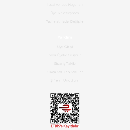
İptal ve İade Koşulları
B... K... | 16/06/2026
Üyelik Sözleşmesi
Gerçekten harika ve etkileyici
Teslimat, İade, Değişim
olmuş, tam istediğim gibi. Ayrıca
satış personeline de güzel ve
Yardım
nazik ilgisi için teşekkür ederim.
Üye Girişi
Dima Kulalac | 18/05/2026
Yeni Üyelik Oluştur
Hızlı bir şekilde elimize ulaştı
Sipariş Takibi
güzel paketlenmişti
Sıkça Sorulan Sorular
B... K... | 16/05/2026
Şifremi Unuttum
Ürün iki gün içinde elime
ulaştı.Ürünün paketlenmesi
gayet başarılı hasarsız bir şekilde
teslim aldım. Bu konudaki
hassasiyetleri ve Ürünün kalitesi
için teşekkür ederim