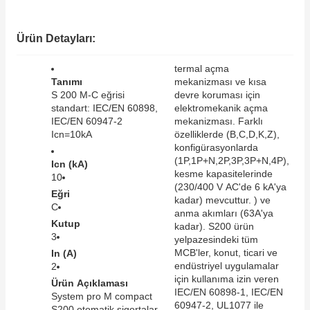
SIMATIC SAFETY
Kaynakları - UPS
Ürün Detayları:
SIMATIC TIA PORTAL HMI Yazılımları
re Kesiciler
termal açma
SIMATIC Yazılım Paketleri
Tanımı
mekanizması ve kısa
S 200 M-C eğrisi
devre koruması için
standart: IEC/EN 60898,
elektromekanik açma
SIMOTION Hareket Kontrol Üniteleri
IEC/EN 60947-2
mekanizması. Farklı
Icn=10kA
özelliklerde (B,C,D,K,Z),
alterleri
SIRIUS SAFETY
konfigürasyonlarda
(1P,1P+N,2P,3P,3P+N,4P),
Icn (kA)
er Şalterleri
kesme kapasitelerinde
10
WinCC Unified Runtime Yazılımları
(230/400 V AC'de 6 kA'ya
Eğri
kadar) mevcuttur. ) ve
C
anma akımları (63A'ya
Kutup
kadar). S200 ürün
3
ler
yelpazesindeki tüm
MCB'ler, konut, ticari ve
In (A)
endüstriyel uygulamalar
2
ı
için kullanıma izin veren
Ürün Açıklaması
IEC/EN 60898-1, IEC/EN
System pro M compact
umuşak Yol Vericiler
60947-2, UL1077 ile
S200 otomatik sigortalar