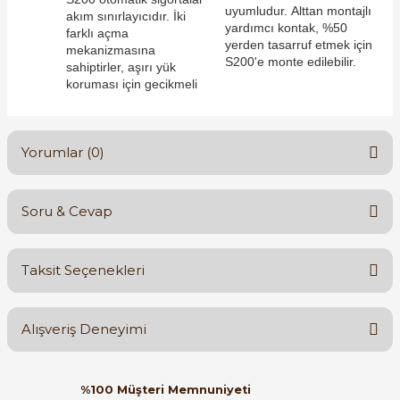
uyumludur. Alttan montajlı
akım sınırlayıcıdır. İki
yardımcı kontak, %50
farklı açma
yerden tasarruf etmek için
mekanizmasına
S200'e monte edilebilir.
sahiptirler, aşırı yük
koruması için gecikmeli
e Pako Şalterler
Yorumlar (0)
Soru & Cevap
Bu ürüne ilk yorumu siz yapın!
Taksit Seçenekleri
Yorum Yaz
Ürün hakkında henüz soru sorulmamış.
Alışveriş Deneyimi
Soru Sor
Orijinal kutusuyla ertesi gün
%100 Müşteri Memnuniyeti
ulaştı elimize. Teşekkürler.