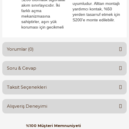
uyumludur. Alttan montajlı
akım sınırlayıcıdır. İki
yardımcı kontak, %50
farklı açma
yerden tasarruf etmek için
mekanizmasına
S200'e monte edilebilir.
sahiptirler, aşırı yük
koruması için gecikmeli
e Pako Şalterler
Yorumlar (0)
Soru & Cevap
Bu ürüne ilk yorumu siz yapın!
Taksit Seçenekleri
Yorum Yaz
Ürün hakkında henüz soru sorulmamış.
Alışveriş Deneyimi
Soru Sor
Orijinal kutusuyla ertesi gün
%100 Müşteri Memnuniyeti
ulaştı elimize. Teşekkürler.