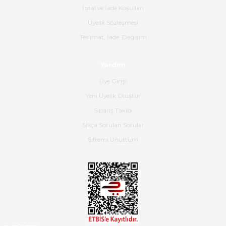
İptal ve İade Koşulları
B... K... | 16/06/2026
Üyelik Sözleşmesi
Gerçekten harika ve etkileyici
Teslimat, İade, Değişim
olmuş, tam istediğim gibi. Ayrıca
satış personeline de güzel ve
Yardım
nazik ilgisi için teşekkür ederim.
Üye Girişi
Dima Kulalac | 18/05/2026
Yeni Üyelik Oluştur
Hızlı bir şekilde elimize ulaştı
Sipariş Takibi
güzel paketlenmişti
Sıkça Sorulan Sorular
B... K... | 16/05/2026
Şifremi Unuttum
Ürün iki gün içinde elime
ulaştı.Ürünün paketlenmesi
gayet başarılı hasarsız bir şekilde
teslim aldım. Bu konudaki
hassasiyetleri ve Ürünün kalitesi
için teşekkür ederim