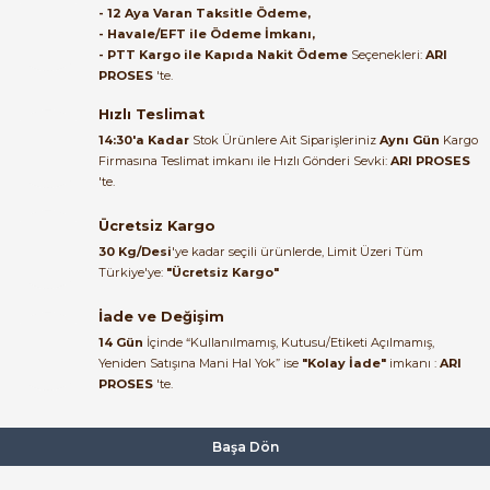
- 12 Aya Varan Taksitle Ödeme,
- Havale/EFT ile Ödeme İmkanı,
B... A... | 27/06/2026
- PTT Kargo ile Kapıda Nakit Ödeme
Seçenekleri:
ARI
PROSES
'te.
Satıcı ilgili ve çok yardım severdi
bundan mehmet bey ilgi ve
Hızlı Teslimat
alakası için teşekkür ederim
14:30'a Kadar
Stok Ürünlere Ait Siparişleriniz
Aynı Gün
Kargo
Firmasına Teslimat imkanı ile Hızlı Gönderi Sevki:
ARI PROSES
muhammed demirci |
'te.
22/06/2026
Ücretsiz Kargo
Ürün elime eksiksiz ve hasarsız
30 Kg/Desi
'ye kadar seçili ürünlerde, Limit Üzeri Tüm
ulaştı. Paketleme özenliydi,
Türkiye'ye:
"Ücretsiz Kargo"
alışveriş sürecinden memnun
kaldım.
İade ve Değişim
14 Gün
İçinde “Kullanılmamış, Kutusu/Etiketi Açılmamış,
Kemal Toktaş | 20/06/2026
Yeniden Satışına Mani Hal Yok” ise
"Kolay İade"
imkanı :
ARI
PROSES
'te.
Alışveriş süreci de hızlı ve
problemsiz geçti.
Başa Dön
Kemal Toktaş | 20/06/2026