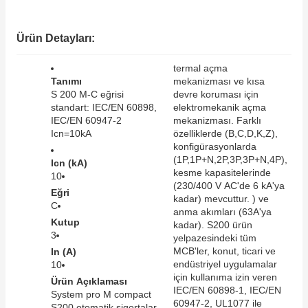
SIMATIC SAFETY
Kaynakları - UPS
Ürün Detayları:
SIMATIC TIA PORTAL HMI Yazılımları
re Kesiciler
termal açma
SIMATIC Yazılım Paketleri
Tanımı
mekanizması ve kısa
S 200 M-C eğrisi
devre koruması için
standart: IEC/EN 60898,
elektromekanik açma
SIMOTION Hareket Kontrol Üniteleri
IEC/EN 60947-2
mekanizması. Farklı
Icn=10kA
özelliklerde (B,C,D,K,Z),
alterleri
SIRIUS SAFETY
konfigürasyonlarda
(1P,1P+N,2P,3P,3P+N,4P),
Icn (kA)
er Şalterleri
kesme kapasitelerinde
10
WinCC Unified Runtime Yazılımları
(230/400 V AC'de 6 kA'ya
Eğri
kadar) mevcuttur. ) ve
C
anma akımları (63A'ya
Kutup
kadar). S200 ürün
3
ler
yelpazesindeki tüm
MCB'ler, konut, ticari ve
In (A)
endüstriyel uygulamalar
10
ı
için kullanıma izin veren
Ürün Açıklaması
IEC/EN 60898-1, IEC/EN
System pro M compact
umuşak Yol Vericiler
60947-2, UL1077 ile
S200 otomatik sigortalar