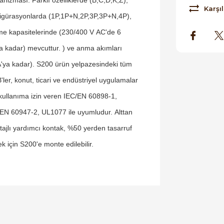
Karşıl
igürasyonlarda (1P,1P+N,2P,3P,3P+N,4P),
e kapasitelerinde (230/400 V AC'de 6
a kadar) mevcuttur. ) ve anma akımları
'ya kadar). S200 ürün yelpazesindeki tüm
ler, konut, ticari ve endüstriyel uygulamalar
 kullanıma izin veren IEC/EN 60898-1,
EN 60947-2, UL1077 ile uyumludur. Alttan
ajlı yardımcı kontak, %50 yerden tasarruf
k için S200'e monte edilebilir.