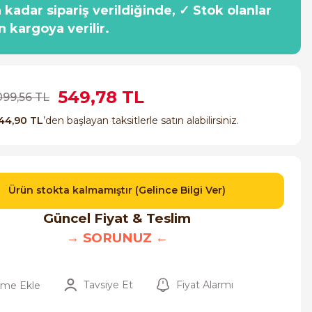
a kadar sipariş verildiğinde, ✓ Stok olanlar
n kargoya verilir.
549,78 TL
099,56 TL
44,90 TL
’den başlayan taksitlerle satın alabilirsiniz.
Ürün stokta kalmamıştır (Gelince Bilgi Ver)
Güncel Fiyat & Teslim
→ SORUNUZ ←
Tavsiye Et
Fiyat Alarmı