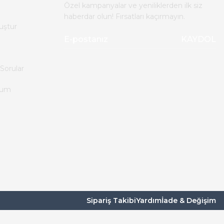
Özel kampanyalar ve yeniliklerden ilk siz
haberdar olun! Fırsatları kaçırmayın.
uştur
KAYDOL
Sorular
tum
Sipariş Takibi
Yardım
İade & Değişim