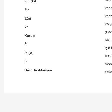
Icn (kA)
konf
10
kesm
Eğri
kA'y
B
(63A
Kutup
MCB'
3
için
In (A)
IEC/
6
mont
Ürün Açıklaması
etme
Orijinal kutusuyla ertesi gün ulaştı elimize.