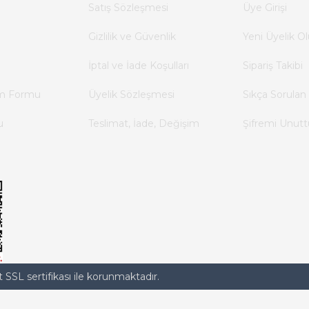
Satış Sözleşmesi
Üye Girişi
Gizlilik ve Güvenlik
Yeni Üyelik Ol
İptal ve İade Koşulları
Sipariş Takibi
im Formu
Üyelik Sözleşmesi
Sıkça Sorulan 
u
Teslimat, İade, Değişim
Şifremi Unut
t SSL sertifikası ile korunmaktadır.