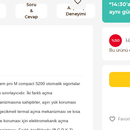
*14:30'
Soru
Alışveriş
&
aynı gü
Deneyimi
Cevap
1.
%50
Bu ürünü
em pro M compact S200 otomatik sigortalar
 sınırlayıcıdır. İki farklı açma
nizmasına sahiptirler, aşırı yük koruması
 gecikmeli termal açma mekanizması ve kısa
e koruması için elektromekanik açma
nizması. Farklı özelliklerde (B,C,D,K,Z),