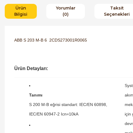
Ürün
Yorumlar
Taksit
Bilgisi
(0)
Seçenekleri
ABB S 203 M-B 6 2CDS273001R0065
Ürün Detayları:
Syst
Tanımı
akım
S 200 M-B eğrisi standart: IEC/EN 60898,
meka
IEC/EN 60947-2 Icn=10kA
için
devr
meka