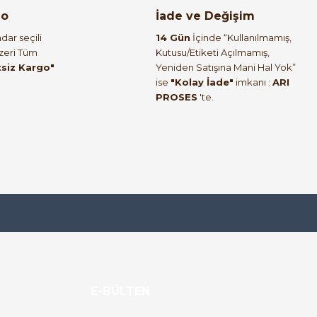
go
İade ve Değişim
dar seçili
14 Gün
İçinde “Kullanılmamış,
Üzeri Tüm
Kutusu/Etiketi Açılmamış,
tsiz Kargo"
Yeniden Satışına Mani Hal Yok”
ise
"Kolay İade"
imkanı :
ARI
PROSES
'te.
E-BÜLTEN