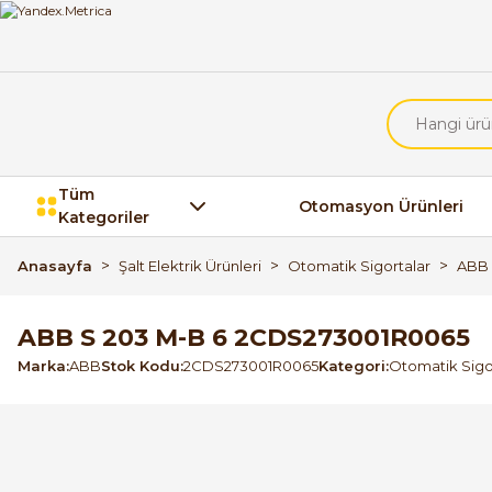
Tüm
Otomasyon Ürünleri
Kategoriler
Anasayfa
Şalt Elektrik Ürünleri
Otomatik Sigortalar
ABB 
ABB S 203 M-B 6 2CDS273001R0065
Marka
ABB
Stok Kodu
2CDS273001R0065
Kategori
Otomatik Sigo