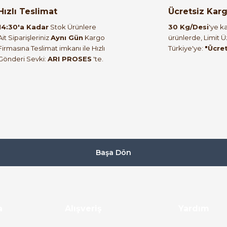
orulmamış.
 yapın!
Hızlı Teslimat
Ücretsiz Kar
14:30'a Kadar
Stok Ürünlere
30 Kg/Desi
'ye ka
Ait Siparişleriniz
Aynı Gün
Kargo
ürünlerde, Limit 
Firmasına Teslimat imkanı ile Hızlı
Türkiye'ye:
"Ücre
Gönderi Sevki:
ARI PROSES
'te.
Başa Dön
a
Alışveriş
Yardım