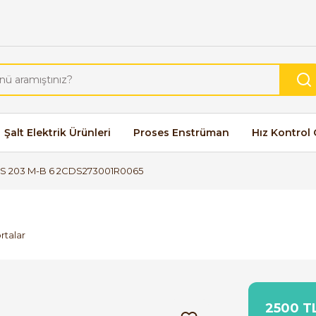
Şalt Elektrik Ürünleri
Proses Enstrüman
Hız Kontrol 
S 203 M-B 6 2CDS273001R0065
rtalar
2500 TL