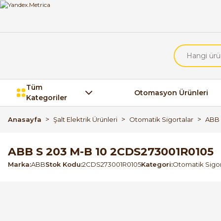
Tüm
Otomasyon Ürünleri
Kategoriler
Anasayfa
Şalt Elektrik Ürünleri
Otomatik Sigortalar
ABB 
ABB S 203 M-B 10 2CDS273001R0105
Marka
ABB
Stok Kodu
2CDS273001R0105
Kategori
Otomatik Sigor