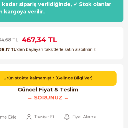
a kadar sipariş verildiğinde, ✓ Stok olanlar
n kargoya verilir.
467,34 TL
34,68 TL
38,17 TL
’den başlayan taksitlerle satın alabilirsiniz.
Ürün stokta kalmamıştır (Gelince Bilgi Ver)
Güncel Fiyat & Teslim
→ SORUNUZ ←
Tavsiye Et
Fiyat Alarmı