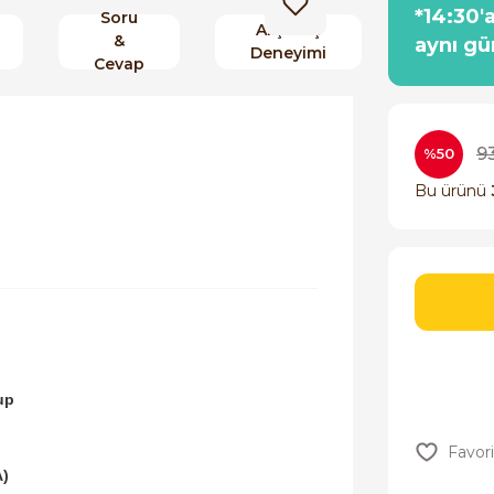
*14:30'
Soru
Alışveriş
&
aynı gü
Deneyimi
Cevap
9
%50
Bu ürünü
up
A)