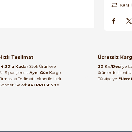
Karşıl
orulmamış.
 yapın!
Hızlı Teslimat
Ücretsiz Kar
14:30'a Kadar
Stok Ürünlere
30 Kg/Desi
'ye ka
Ait Siparişleriniz
Aynı Gün
Kargo
ürünlerde, Limit 
Firmasına Teslimat imkanı ile Hızlı
Türkiye'ye:
"Ücre
Gönderi Sevki:
ARI PROSES
'te.