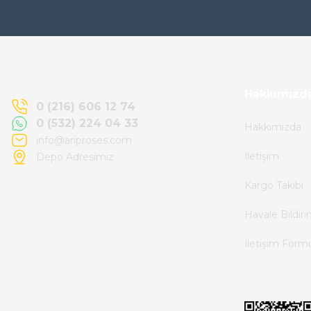
Ürün elime eksiksiz ve hasarsız ulaştı.
Paketleme özenliydi, alışveriş sürecinden
memnun kaldım.
Kemal Toktaş | 20/06/2026
Hakkımızd
0 (216) 606 12 74
0 (532) 224 04 33
Hakkımızda
Alışveriş süreci de hızlı ve problemsiz geçti.
info@ariproses.com
İletişim
Depo Adresimiz
Kemal Toktaş | 20/06/2026
Kargo Takibi
Havale ile odeme yaptim ve tedirgindim ama
Havale Bildir
saticinin sonrasindaki iletisim ve
İletişim Form
bilgilendirmesinden cok memnun kaldim.
Kesinlikle tavsiye ederim.