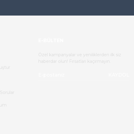
E-BÜLTEN
Özel kampanyalar ve yeniliklerden ilk siz
haberdar olun! Fırsatları kaçırmayın.
uştur
KAYDOL
Sorular
tum