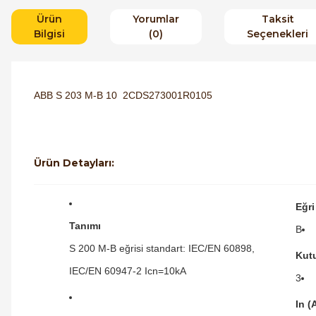
Ürün
Yorumlar
Taksit
Bilgisi
(0)
Seçenekleri
ABB S 203 M-B 10 2CDS273001R0105
Ürün Detayları:
Eğri
Tanımı
B
S 200 M-B eğrisi standart: IEC/EN 60898,
Kut
IEC/EN 60947-2 Icn=10kA
3
In (