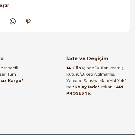
aştır
go
İade ve Değişim
dar seçili
14 Gün
İçinde “Kullanılmamış,
Üzeri Tüm
Kutusu/Etiketi Açılmamış,
tsiz Kargo"
Yeniden Satışına Mani Hal Yok”
ise
"Kolay İade"
imkanı :
ARI
PROSES
'te.