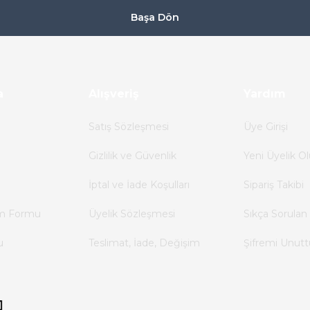
Başa Dön
a
Alışveriş
Yardım
Satış Sözleşmesi
Üye Girişi
Gizlilik ve Güvenlik
Yeni Üyelik Ol
İptal ve İade Koşulları
Sipariş Takibi
im Formu
Üyelik Sözleşmesi
Sıkça Sorulan 
u
Teslimat, İade, Değişim
Şifremi Unut