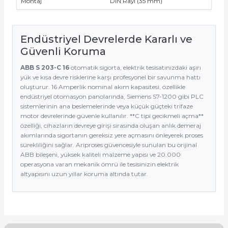
Montaj
DIN Rayı (35 mm)
Endüstriyel Devrelerde Kararlı ve
Güvenli Koruma
ABB S 203-C 16
otomatik sigorta, elektrik tesisatınızdaki aşırı
yük ve kısa devre risklerine karşı profesyonel bir savunma hattı
oluşturur. 16 Amperlik nominal akım kapasitesi, özellikle
endüstriyel otomasyon panolarında, Siemens S7-1200 gibi PLC
sistemlerinin ana beslemelerinde veya küçük güçteki trifaze
motor devrelerinde güvenle kullanılır. **C tipi gecikmeli açma**
özelliği, cihazların devreye girişi sırasında oluşan anlık demeraj
akımlarında sigortanın gereksiz yere açmasını önleyerek proses
sürekliliğini sağlar. Ariproses güvencesiyle sunulan bu orijinal
ABB bileşeni, yüksek kaliteli malzeme yapısı ve 20.000
operasyona varan mekanik ömrü ile tesisinizin elektrik
altyapısını uzun yıllar koruma altında tutar.