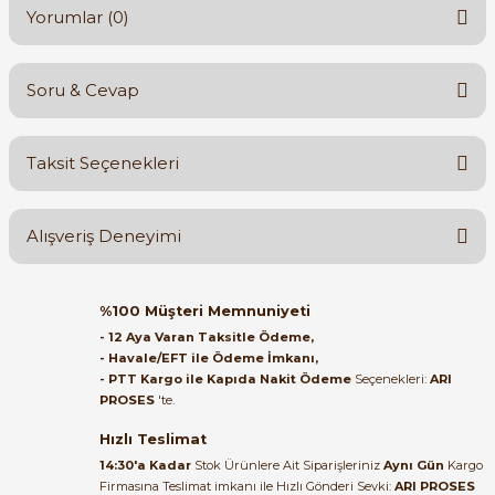
Yorumlar (0)
Soru & Cevap
Bu ürüne ilk yorumu siz yapın!
Taksit Seçenekleri
Yorum Yaz
Ürün hakkında henüz soru sorulmamış.
Alışveriş Deneyimi
Soru Sor
Orijinal kutusuyla ertesi gün
%100 Müşteri Memnuniyeti
ulaştı elimize. Teşekkürler.
- 12 Aya Varan Taksitle Ödeme,
- Havale/EFT ile Ödeme İmkanı,
B... A... | 27/06/2026
- PTT Kargo ile Kapıda Nakit Ödeme
Seçenekleri:
ARI
PROSES
'te.
Satıcı ilgili ve çok yardım severdi
bundan mehmet bey ilgi ve
Hızlı Teslimat
alakası için teşekkür ederim
14:30'a Kadar
Stok Ürünlere Ait Siparişleriniz
Aynı Gün
Kargo
Firmasına Teslimat imkanı ile Hızlı Gönderi Sevki:
ARI PROSES