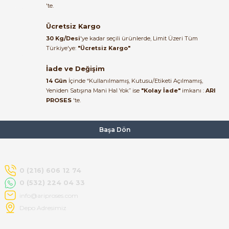
muhammed demirci |
'te.
22/06/2026
Ücretsiz Kargo
Ürün elime eksiksiz ve hasarsız
30 Kg/Desi
'ye kadar seçili ürünlerde, Limit Üzeri Tüm
ulaştı. Paketleme özenliydi,
Türkiye'ye:
"Ücretsiz Kargo"
alışveriş sürecinden memnun
kaldım.
İade ve Değişim
14 Gün
İçinde “Kullanılmamış, Kutusu/Etiketi Açılmamış,
Kemal Toktaş | 20/06/2026
Yeniden Satışına Mani Hal Yok” ise
"Kolay İade"
imkanı :
ARI
PROSES
'te.
Alışveriş süreci de hızlı ve
problemsiz geçti.
Başa Dön
Kemal Toktaş | 20/06/2026
Havale ile odeme yaptim ve
0 (216) 606 12 74
tedirgindim ama saticinin
0 (532) 224 04 33
sonrasindaki iletisim ve
bilgilendirmesinden cok
info@ariproses.com
memnun kaldim. Kesinlikle
Depo Adresimiz
tavsiye ederim.