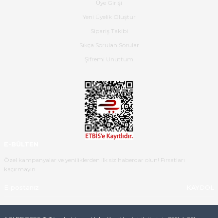
Üye Girişi
Dima Kulalac | 18/05/2026
Yeni Üyelik Oluştur
Hızlı bir şekilde elimize ulaştı
Sipariş Takibi
güzel paketlenmişti
Sıkça Sorulan Sorular
B... K... | 16/05/2026
Şifremi Unuttum
Ürün iki gün içinde elime
ulaştı.Ürünün paketlenmesi
gayet başarılı hasarsız bir şekilde
teslim aldım. Bu konudaki
hassasiyetleri ve Ürünün kalitesi
için teşekkür ederim
E-BÜLTEN
C... K... | 16/05/2026
Özel kampanyalar ve yeniliklerden ilk siz haberdar olun! Fırsatları
kaçırmayın.
Deneyimini Paylaş
Diğer yorumları göster
KAYDOL