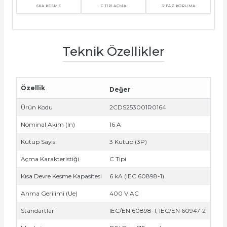
6KA KESME
C TİPİ AÇMA
3-FAZ KORUMA
Teknik Özellikler
e Pako Şalterler
Özellik
Değer
Ürün Kodu
2CDS253001R0164
Nominal Akım (In)
16 A
Kutup Sayısı
3 Kutup (3P)
Açma Karakteristiği
C Tipi
Kısa Devre Kesme Kapasitesi
6 kA (IEC 60898-1)
Anma Gerilimi (Ue)
400 V AC
Standartlar
IEC/EN 60898-1, IEC/EN 60947-2