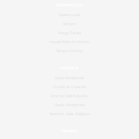
mehidin tahsin | 20/06/2026
Hakkımızda
Hakkımızda
Paketleme çok profesyonelce
İletişim
yapılmıştı ürün siparişinden
bana ulaşımına kadar ilgi ve
Kargo Takibi
alakaları üst düzeydi itina ile
tavsiye ederim
Havale Bildirim Formu
İletişim Formu
Ahmet Çağın | 20/06/2026
Alışveriş
Ürün sorunsuz ulaştı havalı
poşetlerle gönderim yapıyorlar.
Satış Sözleşmesi
Ürünün kodu XDR-240e-24 yeni
ürün geliyor.
Gizlilik ve Güvenlik
İptal ve İade Koşulları
B... K... | 16/06/2026
Üyelik Sözleşmesi
Gerçekten harika ve etkileyici
Teslimat, İade, Değişim
olmuş, tam istediğim gibi. Ayrıca
satış personeline de güzel ve
Yardım
nazik ilgisi için teşekkür ederim.