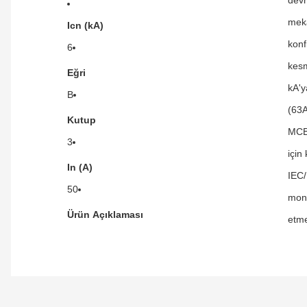
meka
Icn (kA)
konf
6
kesm
Eğri
kA'y
B
(63A
Kutup
MCB'
3
için
In (A)
IEC/
50
mont
Ürün Açıklaması
etme