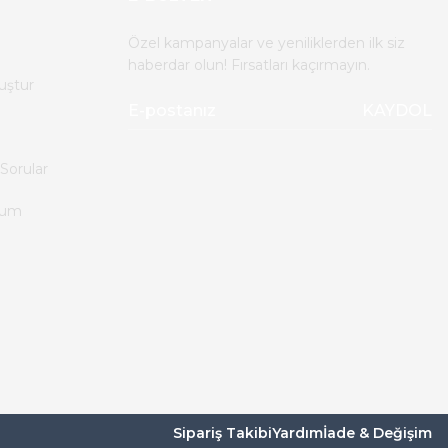
Özel kampanyalar ve yeniliklerden ilk siz
haberdar olun! Fırsatları kaçırmayın.
uştur
KAYDOL
Sorular
tum
Sipariş Takibi
Yardım
İade & Değişim