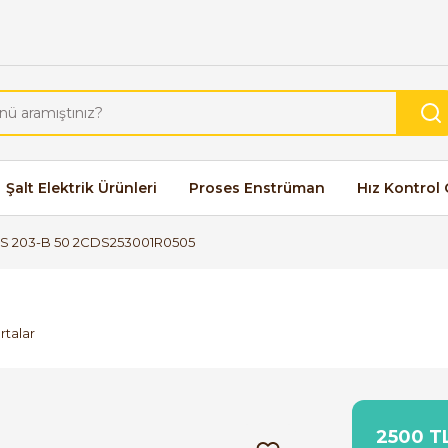
Şalt Elektrik Ürünleri
Proses Enstrüman
Hız Kontrol 
S 203-B 50 2CDS253001R0505
rtalar
2500 TL