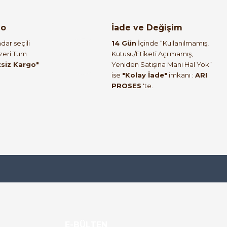
go
İade ve Değişim
dar seçili
14 Gün
İçinde “Kullanılmamış,
Üzeri Tüm
Kutusu/Etiketi Açılmamış,
tsiz Kargo"
Yeniden Satışına Mani Hal Yok”
ise
"Kolay İade"
imkanı :
ARI
PROSES
'te.
E-BÜLTEN