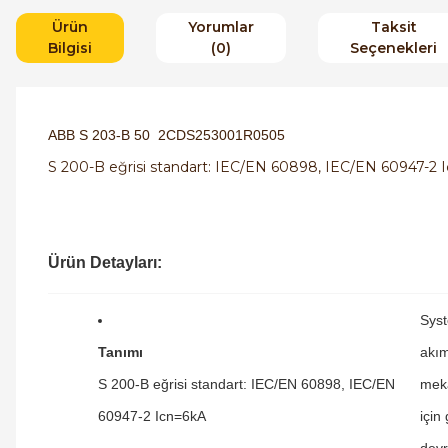
Ürün
Yorumlar
Taksit
Bilgisi
(0)
Seçenekleri
ABB S 203-B 50 2CDS253001R0505
S 200-B eğrisi standart: IEC/EN 60898, IEC/EN 60947-2 
Ürün Detayları:
Syst
Tanımı
akım
S 200-B eğrisi standart: IEC/EN 60898, IEC/EN
meka
60947-2 Icn=6kA
için
devr