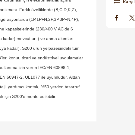
Karşıl
nizması. Farklı özelliklerde (B,C,D,K,Z),
igürasyonlarda (1P,1P+N,2P,3P,3P+N,4P),
e kapasitelerinde (230/400 V AC'de 6
a kadar) mevcuttur. ) ve anma akımları
'ya kadar). S200 ürün yelpazesindeki tüm
ler, konut, ticari ve endüstriyel uygulamalar
 kullanıma izin veren IEC/EN 60898-1,
EN 60947-2, UL1077 ile uyumludur. Alttan
ajlı yardımcı kontak, %50 yerden tasarruf
k için S200'e monte edilebilir.