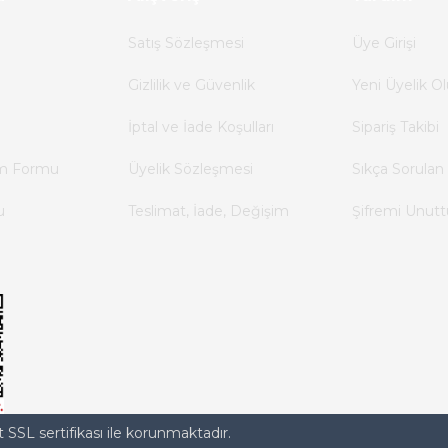
Satış Sözleşmesi
Üye Girişi
Gizlilik ve Güvenlik
Yeni Üyelik Ol
İptal ve İade Koşulları
Sipariş Takibi
im Formu
Üyelik Sözleşmesi
Sıkça Sorulan 
u
Teslimat, İade, Değişim
Şifremi Unut
t SSL sertifikası ile korunmaktadır.