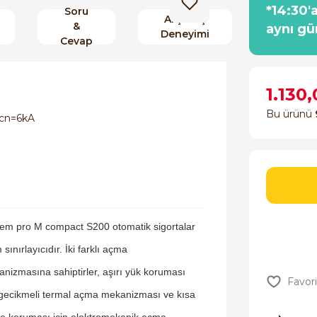
*14:30'
Soru
Alışveriş
&
aynı gü
Deneyimi
Cevap
1.130
Bu ürünü
Icn=6kA
em pro M compact S200 otomatik sigortalar
 sınırlayıcıdır. İki farklı açma
nizmasına sahiptirler, aşırı yük koruması
 gecikmeli termal açma mekanizması ve kısa
e koruması için elektromekanik açma