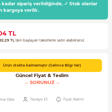
a kadar sipariş verildiğinde, ✓ Stok olanlar
n kargoya verilir.
,04 TL
92,29 TL
’den başlayan taksitlerle satın alabilirsiniz.
Ürün stokta kalmamıştır (Gelince Bilgi Ver)
Güncel Fiyat & Teslim
→ SORUNUZ ←
Tavsiye Et
Fiyat Alarmı