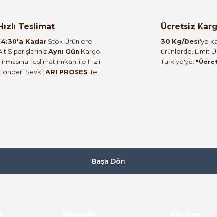
orulmamış.
 yapın!
Hızlı Teslimat
Ücretsiz Kar
14:30'a Kadar
Stok Ürünlere
30 Kg/Desi
'ye ka
Ait Siparişleriniz
Aynı Gün
Kargo
ürünlerde, Limit 
Firmasına Teslimat imkanı ile Hızlı
Türkiye'ye:
"Ücre
Gönderi Sevki:
ARI PROSES
'te.
Başa Dön
a
Alışveriş
Yardım