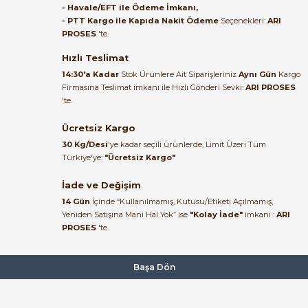
- Havale/EFT ile Ödeme İmkanı,
B... A... | 27/06/2026
- PTT Kargo ile Kapıda Nakit Ödeme
Seçenekleri:
ARI
PROSES
'te.
Satıcı ilgili ve çok yardım severdi
bundan mehmet bey ilgi ve
Hızlı Teslimat
alakası için teşekkür ederim
14:30'a Kadar
Stok Ürünlere Ait Siparişleriniz
Aynı Gün
Kargo
Firmasına Teslimat imkanı ile Hızlı Gönderi Sevki:
ARI PROSES
muhammed demirci |
'te.
22/06/2026
Ücretsiz Kargo
Ürün elime eksiksiz ve hasarsız
30 Kg/Desi
'ye kadar seçili ürünlerde, Limit Üzeri Tüm
ulaştı. Paketleme özenliydi,
Türkiye'ye:
"Ücretsiz Kargo"
alışveriş sürecinden memnun
kaldım.
İade ve Değişim
14 Gün
İçinde “Kullanılmamış, Kutusu/Etiketi Açılmamış,
Kemal Toktaş | 20/06/2026
Yeniden Satışına Mani Hal Yok” ise
"Kolay İade"
imkanı :
ARI
PROSES
'te.
Alışveriş süreci de hızlı ve
problemsiz geçti.
Başa Dön
Kemal Toktaş | 20/06/2026