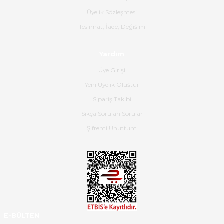
B... K... | 16/06/2026
Üyelik Sözleşmesi
Gerçekten harika ve etkileyici
Teslimat, İade, Değişim
olmuş, tam istediğim gibi. Ayrıca
satış personeline de güzel ve
Yardım
nazik ilgisi için teşekkür ederim.
Üye Girişi
Dima Kulalac | 18/05/2026
Yeni Üyelik Oluştur
Hızlı bir şekilde elimize ulaştı
Sipariş Takibi
güzel paketlenmişti
Sıkça Sorulan Sorular
B... K... | 16/05/2026
Şifremi Unuttum
Ürün iki gün içinde elime
ulaştı.Ürünün paketlenmesi
gayet başarılı hasarsız bir şekilde
teslim aldım. Bu konudaki
hassasiyetleri ve Ürünün kalitesi
için teşekkür ederim
E-BÜLTEN
C... K... | 16/05/2026