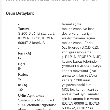
SIMATIC SAFETY
Kaynakları - UPS
Ürün Detayları:
SIMATIC TIA PORTAL HMI Yazılımları
re Kesiciler
termal açma
SIMATIC Yazılım Paketleri
Tanımı
mekanizması ve kısa
S 200-B eğrisi standart:
devre koruması için
IEC/EN 60898, IEC/EN
elektromekanik açma
SIMOTION Hareket Kontrol Üniteleri
60947-2 Icn=6kA
mekanizması. Farklı
özelliklerde (B,C,D,K,Z),
alterleri
konfigürasyonlarda
SIRIUS SAFETY
Icn (kA)
(1P,1P+N,2P,3P,3P+N,4P),
6
er Şalterleri
kesme kapasitelerinde
Eğri
WinCC Unified Runtime Yazılımları
(230/400 V AC'de 6 kA'ya
B
kadar) mevcuttur. ) ve
Kutup
anma akımları (63A'ya
3
kadar). S200 ürün
ler
yelpazesindeki tüm
In (A)
MCB'ler, konut, ticari ve
10
endüstriyel uygulamalar
Ürün Açıklaması
ı
için kullanıma izin veren
System pro M compact
IEC/EN 60898-1, IEC/EN
S200 otomatik sigortalar
60947-2, UL1077 ile
umuşak Yol Vericiler
akım sınırlayıcıdır. İki