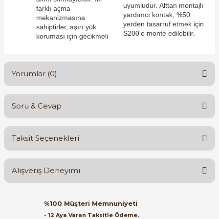
uyumludur. Alttan montajlı
farklı açma
yardımcı kontak, %50
mekanizmasına
yerden tasarruf etmek için
sahiptirler, aşırı yük
S200'e monte edilebilir.
koruması için gecikmeli
e Pako Şalterler
Yorumlar (0)
Soru & Cevap
Bu ürüne ilk yorumu siz yapın!
Taksit Seçenekleri
Yorum Yaz
Ürün hakkında henüz soru sorulmamış.
Alışveriş Deneyimi
Soru Sor
Orijinal kutusuyla ertesi gün
%100 Müşteri Memnuniyeti
ulaştı elimize. Teşekkürler.
- 12 Aya Varan Taksitle Ödeme,