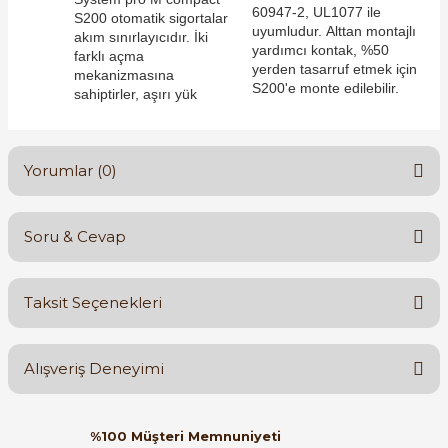
60947-2, UL1077 ile
S200 otomatik sigortalar
uyumludur. Alttan montajlı
akım sınırlayıcıdır. İki
yardımcı kontak, %50
farklı açma
yerden tasarruf etmek için
mekanizmasına
S200'e monte edilebilir.
sahiptirler, aşırı yük
e Pako Şalterler
Yorumlar (0)
Soru & Cevap
Bu ürüne ilk yorumu siz yapın!
Taksit Seçenekleri
Yorum Yaz
Ürün hakkında henüz soru sorulmamış.
Alışveriş Deneyimi
Soru Sor
Orijinal kutusuyla ertesi gün
%100 Müşteri Memnuniyeti
ulaştı elimize. Teşekkürler.