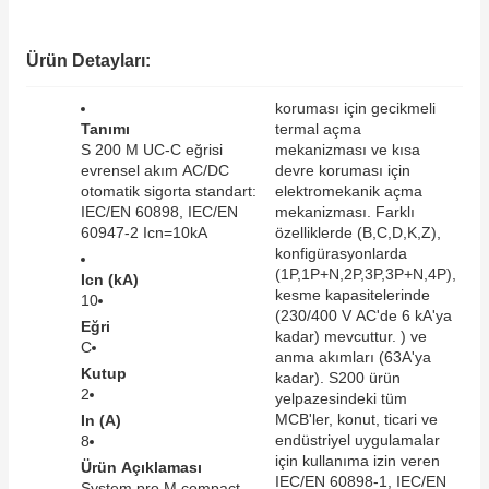
SIMATIC SAFETY
Kaynakları - UPS
Ürün Detayları:
SIMATIC TIA PORTAL HMI Yazılımları
re Kesiciler
koruması için gecikmeli
SIMATIC Yazılım Paketleri
Tanımı
termal açma
S 200 M UC-C eğrisi
mekanizması ve kısa
evrensel akım AC/DC
devre koruması için
SIMOTION Hareket Kontrol Üniteleri
otomatik sigorta standart:
elektromekanik açma
IEC/EN 60898, IEC/EN
mekanizması. Farklı
alterleri
SIRIUS SAFETY
60947-2 Icn=10kA
özelliklerde (B,C,D,K,Z),
konfigürasyonlarda
er Şalterleri
(1P,1P+N,2P,3P,3P+N,4P),
Icn (kA)
WinCC Unified Runtime Yazılımları
kesme kapasitelerinde
10
(230/400 V AC'de 6 kA'ya
Eğri
kadar) mevcuttur. ) ve
C
anma akımları (63A'ya
Kutup
ler
kadar). S200 ürün
2
yelpazesindeki tüm
MCB'ler, konut, ticari ve
In (A)
ı
endüstriyel uygulamalar
8
için kullanıma izin veren
Ürün Açıklaması
umuşak Yol Vericiler
IEC/EN 60898-1, IEC/EN
System pro M compact