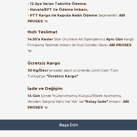
- 12 Aya Varan Taksitle Ödeme,
- Havale/EFT ile Ödeme İmkanı,
B... A... | 27/06/2026
- PTT Kargo ile Kapıda Nakit Ödeme
Seçenekleri:
ARI
PROSES
'te.
Satıcı ilgili ve çok yardım severdi
bundan mehmet bey ilgi ve
Hızlı Teslimat
alakası için teşekkür ederim
14:30'a Kadar
Stok Ürünlere Ait Siparişleriniz
Aynı Gün
Kargo
Firmasına Teslimat imkanı ile Hızlı Gönderi Sevki:
ARI PROSES
muhammed demirci |
'te.
22/06/2026
Ücretsiz Kargo
Ürün elime eksiksiz ve hasarsız
30 Kg/Desi
'ye kadar seçili ürünlerde, Limit Üzeri Tüm
ulaştı. Paketleme özenliydi,
Türkiye'ye:
"Ücretsiz Kargo"
alışveriş sürecinden memnun
kaldım.
İade ve Değişim
14 Gün
İçinde “Kullanılmamış, Kutusu/Etiketi Açılmamış,
Kemal Toktaş | 20/06/2026
Yeniden Satışına Mani Hal Yok” ise
"Kolay İade"
imkanı :
ARI
PROSES
'te.
Alışveriş süreci de hızlı ve
problemsiz geçti.
Başa Dön
Kemal Toktaş | 20/06/2026