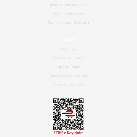
İptal ve İade Koşulları
B... K... | 16/06/2026
Üyelik Sözleşmesi
Gerçekten harika ve etkileyici
Teslimat, İade, Değişim
olmuş, tam istediğim gibi. Ayrıca
satış personeline de güzel ve
Yardım
nazik ilgisi için teşekkür ederim.
Üye Girişi
Dima Kulalac | 18/05/2026
Yeni Üyelik Oluştur
Hızlı bir şekilde elimize ulaştı
Sipariş Takibi
güzel paketlenmişti
Sıkça Sorulan Sorular
B... K... | 16/05/2026
Şifremi Unuttum
Ürün iki gün içinde elime
ulaştı.Ürünün paketlenmesi
gayet başarılı hasarsız bir şekilde
teslim aldım. Bu konudaki
hassasiyetleri ve Ürünün kalitesi
için teşekkür ederim