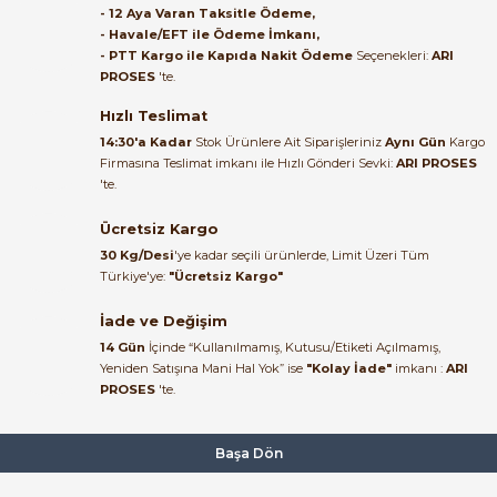
- 12 Aya Varan Taksitle Ödeme,
- Havale/EFT ile Ödeme İmkanı,
B... A... | 27/06/2026
- PTT Kargo ile Kapıda Nakit Ödeme
Seçenekleri:
ARI
PROSES
'te.
Satıcı ilgili ve çok yardım severdi
bundan mehmet bey ilgi ve
Hızlı Teslimat
alakası için teşekkür ederim
14:30'a Kadar
Stok Ürünlere Ait Siparişleriniz
Aynı Gün
Kargo
Firmasına Teslimat imkanı ile Hızlı Gönderi Sevki:
ARI PROSES
muhammed demirci |
'te.
22/06/2026
Ücretsiz Kargo
Ürün elime eksiksiz ve hasarsız
30 Kg/Desi
'ye kadar seçili ürünlerde, Limit Üzeri Tüm
ulaştı. Paketleme özenliydi,
Türkiye'ye:
"Ücretsiz Kargo"
alışveriş sürecinden memnun
kaldım.
İade ve Değişim
14 Gün
İçinde “Kullanılmamış, Kutusu/Etiketi Açılmamış,
Kemal Toktaş | 20/06/2026
Yeniden Satışına Mani Hal Yok” ise
"Kolay İade"
imkanı :
ARI
PROSES
'te.
Alışveriş süreci de hızlı ve
problemsiz geçti.
Başa Dön
Kemal Toktaş | 20/06/2026