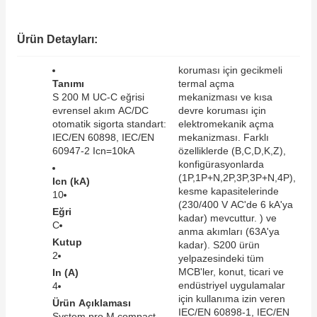
SIMATIC SAFETY
re Kesiciler
Ürün Detayları:
SIMATIC TIA PORTAL HMI Yazılımları
koruması için gecikmeli
SIMATIC Yazılım Paketleri
Tanımı
termal açma
alterleri
S 200 M UC-C eğrisi
mekanizması ve kısa
evrensel akım AC/DC
devre koruması için
SIMOTION Hareket Kontrol Üniteleri
otomatik sigorta standart:
elektromekanik açma
er Şalterleri
IEC/EN 60898, IEC/EN
mekanizması. Farklı
SIRIUS SAFETY
60947-2 Icn=10kA
özelliklerde (B,C,D,K,Z),
konfigürasyonlarda
(1P,1P+N,2P,3P,3P+N,4P),
Icn (kA)
WinCC Unified Runtime Yazılımları
kesme kapasitelerinde
10
ler
(230/400 V AC'de 6 kA'ya
Eğri
kadar) mevcuttur. ) ve
C
ı
anma akımları (63A'ya
Kutup
kadar). S200 ürün
2
yelpazesindeki tüm
umuşak Yol Vericiler
MCB'ler, konut, ticari ve
In (A)
endüstriyel uygulamalar
4
için kullanıma izin veren
Ürün Açıklaması
IEC/EN 60898-1, IEC/EN
System pro M compact