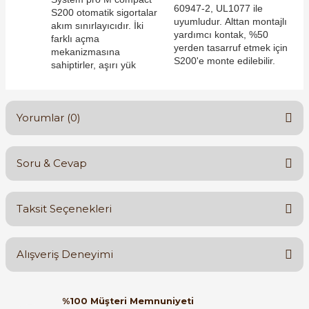
60947-2, UL1077 ile
S200 otomatik sigortalar
uyumludur. Alttan montajlı
akım sınırlayıcıdır. İki
yardımcı kontak, %50
farklı açma
yerden tasarruf etmek için
e Pako Şalterler
mekanizmasına
S200'e monte edilebilir.
sahiptirler, aşırı yük
Yorumlar (0)
Soru & Cevap
Bu ürüne ilk yorumu siz yapın!
Taksit Seçenekleri
Yorum Yaz
Ürün hakkında henüz soru sorulmamış.
Alışveriş Deneyimi
Soru Sor
Orijinal kutusuyla ertesi gün
%100 Müşteri Memnuniyeti
ulaştı elimize. Teşekkürler.