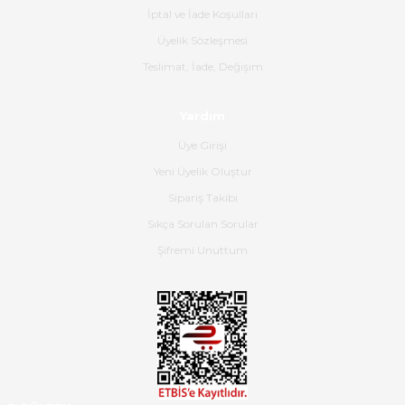
İptal ve İade Koşulları
B... K... | 16/06/2026
Üyelik Sözleşmesi
Gerçekten harika ve etkileyici
Teslimat, İade, Değişim
olmuş, tam istediğim gibi. Ayrıca
satış personeline de güzel ve
Yardım
nazik ilgisi için teşekkür ederim.
Üye Girişi
Dima Kulalac | 18/05/2026
Yeni Üyelik Oluştur
Hızlı bir şekilde elimize ulaştı
Sipariş Takibi
güzel paketlenmişti
Sıkça Sorulan Sorular
B... K... | 16/05/2026
Şifremi Unuttum
Ürün iki gün içinde elime
ulaştı.Ürünün paketlenmesi
gayet başarılı hasarsız bir şekilde
teslim aldım. Bu konudaki
hassasiyetleri ve Ürünün kalitesi
için teşekkür ederim