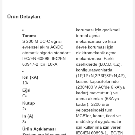
SIMATIC SAFETY
Kaynakları - UPS
Ürün Detayları:
SIMATIC TIA PORTAL HMI Yazılımları
re Kesiciler
koruması için gecikmeli
SIMATIC Yazılım Paketleri
Tanımı
termal açma
S 200 M UC-C eğrisi
mekanizması ve kısa
evrensel akım AC/DC
devre koruması için
SIMOTION Hareket Kontrol Üniteleri
otomatik sigorta standart:
elektromekanik açma
IEC/EN 60898, IEC/EN
mekanizması. Farklı
alterleri
SIRIUS SAFETY
60947-2 Icn=10kA
özelliklerde (B,C,D,K,Z),
konfigürasyonlarda
er Şalterleri
(1P,1P+N,2P,3P,3P+N,4P),
Icn (kA)
WinCC Unified Runtime Yazılımları
kesme kapasitelerinde
10
(230/400 V AC'de 6 kA'ya
Eğri
kadar) mevcuttur. ) ve
C
anma akımları (63A'ya
Kutup
ler
kadar). S200 ürün
2
yelpazesindeki tüm
MCB'ler, konut, ticari ve
In (A)
ı
endüstriyel uygulamalar
3
için kullanıma izin veren
Ürün Açıklaması
umuşak Yol Vericiler
IEC/EN 60898-1, IEC/EN
System pro M compact