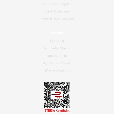
İptal ve İade Koşulları
B... K... | 16/06/2026
Üyelik Sözleşmesi
Gerçekten harika ve etkileyici
Teslimat, İade, Değişim
olmuş, tam istediğim gibi. Ayrıca
satış personeline de güzel ve
Yardım
nazik ilgisi için teşekkür ederim.
Üye Girişi
Dima Kulalac | 18/05/2026
Yeni Üyelik Oluştur
Hızlı bir şekilde elimize ulaştı
Sipariş Takibi
güzel paketlenmişti
Sıkça Sorulan Sorular
B... K... | 16/05/2026
Şifremi Unuttum
Ürün iki gün içinde elime
ulaştı.Ürünün paketlenmesi
gayet başarılı hasarsız bir şekilde
teslim aldım. Bu konudaki
hassasiyetleri ve Ürünün kalitesi
için teşekkür ederim