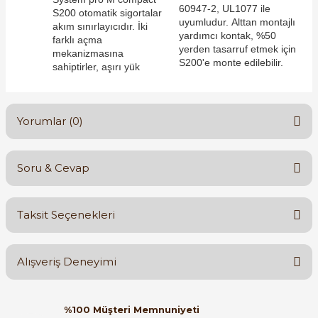
60947-2, UL1077 ile
S200 otomatik sigortalar
uyumludur. Alttan montajlı
akım sınırlayıcıdır. İki
yardımcı kontak, %50
farklı açma
yerden tasarruf etmek için
mekanizmasına
S200'e monte edilebilir.
sahiptirler, aşırı yük
e Pako Şalterler
Yorumlar (0)
Soru & Cevap
Bu ürüne ilk yorumu siz yapın!
Taksit Seçenekleri
Yorum Yaz
Ürün hakkında henüz soru sorulmamış.
Alışveriş Deneyimi
Soru Sor
Orijinal kutusuyla ertesi gün
%100 Müşteri Memnuniyeti
ulaştı elimize. Teşekkürler.