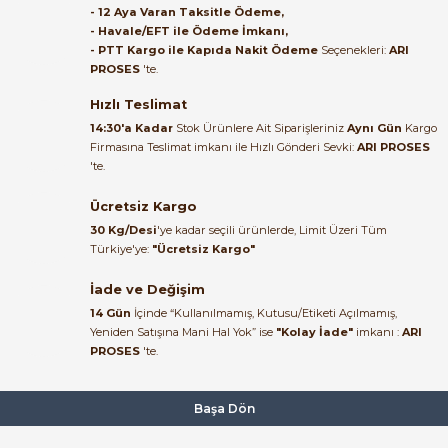
- 12 Aya Varan Taksitle Ödeme,
- Havale/EFT ile Ödeme İmkanı,
B... A... | 27/06/2026
- PTT Kargo ile Kapıda Nakit Ödeme
Seçenekleri:
ARI
PROSES
'te.
Satıcı ilgili ve çok yardım severdi
bundan mehmet bey ilgi ve
Hızlı Teslimat
alakası için teşekkür ederim
14:30'a Kadar
Stok Ürünlere Ait Siparişleriniz
Aynı Gün
Kargo
Firmasına Teslimat imkanı ile Hızlı Gönderi Sevki:
ARI PROSES
muhammed demirci |
'te.
22/06/2026
Ücretsiz Kargo
Ürün elime eksiksiz ve hasarsız
30 Kg/Desi
'ye kadar seçili ürünlerde, Limit Üzeri Tüm
ulaştı. Paketleme özenliydi,
Türkiye'ye:
"Ücretsiz Kargo"
alışveriş sürecinden memnun
kaldım.
İade ve Değişim
14 Gün
İçinde “Kullanılmamış, Kutusu/Etiketi Açılmamış,
Kemal Toktaş | 20/06/2026
Yeniden Satışına Mani Hal Yok” ise
"Kolay İade"
imkanı :
ARI
PROSES
'te.
Alışveriş süreci de hızlı ve
problemsiz geçti.
Başa Dön
Kemal Toktaş | 20/06/2026