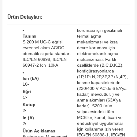
SIMATIC SAFETY
re Kesiciler
Ürün Detayları:
SIMATIC TIA PORTAL HMI Yazılımları
koruması için gecikmeli
SIMATIC Yazılım Paketleri
Tanımı
termal açma
alterleri
S 200 M UC-C eğrisi
mekanizması ve kısa
evrensel akım AC/DC
devre koruması için
SIMOTION Hareket Kontrol Üniteleri
otomatik sigorta standart:
elektromekanik açma
er Şalterleri
IEC/EN 60898, IEC/EN
mekanizması. Farklı
SIRIUS SAFETY
60947-2 Icn=10kA
özelliklerde (B,C,D,K,Z),
konfigürasyonlarda
(1P,1P+N,2P,3P,3P+N,4P),
Icn (kA)
WinCC Unified Runtime Yazılımları
kesme kapasitelerinde
10
ler
(230/400 V AC'de 6 kA'ya
Eğri
kadar) mevcuttur. ) ve
C
ı
anma akımları (63A'ya
Kutup
kadar). S200 ürün
2
yelpazesindeki tüm
umuşak Yol Vericiler
MCB'ler, konut, ticari ve
In (A)
endüstriyel uygulamalar
2
için kullanıma izin veren
Ürün Açıklaması
IEC/EN 60898-1, IEC/EN
System pro M compact