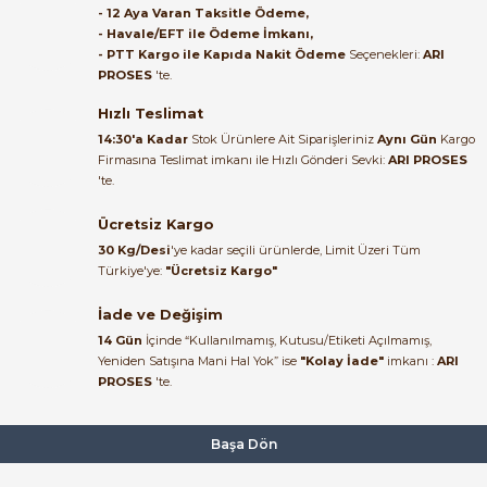
- 12 Aya Varan Taksitle Ödeme,
- Havale/EFT ile Ödeme İmkanı,
B... A... | 27/06/2026
- PTT Kargo ile Kapıda Nakit Ödeme
Seçenekleri:
ARI
PROSES
'te.
Satıcı ilgili ve çok yardım severdi
bundan mehmet bey ilgi ve
Hızlı Teslimat
alakası için teşekkür ederim
14:30'a Kadar
Stok Ürünlere Ait Siparişleriniz
Aynı Gün
Kargo
Firmasına Teslimat imkanı ile Hızlı Gönderi Sevki:
ARI PROSES
muhammed demirci |
'te.
22/06/2026
Ücretsiz Kargo
Ürün elime eksiksiz ve hasarsız
30 Kg/Desi
'ye kadar seçili ürünlerde, Limit Üzeri Tüm
ulaştı. Paketleme özenliydi,
Türkiye'ye:
"Ücretsiz Kargo"
alışveriş sürecinden memnun
kaldım.
İade ve Değişim
14 Gün
İçinde “Kullanılmamış, Kutusu/Etiketi Açılmamış,
Kemal Toktaş | 20/06/2026
Yeniden Satışına Mani Hal Yok” ise
"Kolay İade"
imkanı :
ARI
PROSES
'te.
Alışveriş süreci de hızlı ve
problemsiz geçti.
Başa Dön
Kemal Toktaş | 20/06/2026