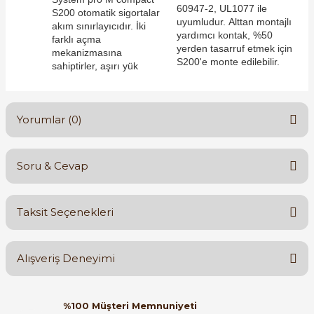
60947-2, UL1077 ile
S200 otomatik sigortalar
uyumludur. Alttan montajlı
akım sınırlayıcıdır. İki
yardımcı kontak, %50
farklı açma
yerden tasarruf etmek için
e Pako Şalterler
mekanizmasına
S200'e monte edilebilir.
sahiptirler, aşırı yük
Yorumlar (0)
Soru & Cevap
Bu ürüne ilk yorumu siz yapın!
Taksit Seçenekleri
Yorum Yaz
Ürün hakkında henüz soru sorulmamış.
Alışveriş Deneyimi
Soru Sor
Orijinal kutusuyla ertesi gün
%100 Müşteri Memnuniyeti
ulaştı elimize. Teşekkürler.