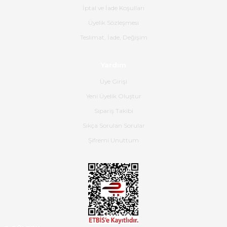
İptal ve İade Koşulları
B... K... | 16/06/2026
Üyelik Sözleşmesi
Gerçekten harika ve etkileyici
Teslimat, İade, Değişim
olmuş, tam istediğim gibi. Ayrıca
satış personeline de güzel ve
Yardım
nazik ilgisi için teşekkür ederim.
Üye Girişi
Dima Kulalac | 18/05/2026
Yeni Üyelik Oluştur
Hızlı bir şekilde elimize ulaştı
Sipariş Takibi
güzel paketlenmişti
Sıkça Sorulan Sorular
B... K... | 16/05/2026
Şifremi Unuttum
Ürün iki gün içinde elime
ulaştı.Ürünün paketlenmesi
gayet başarılı hasarsız bir şekilde
teslim aldım. Bu konudaki
hassasiyetleri ve Ürünün kalitesi
için teşekkür ederim