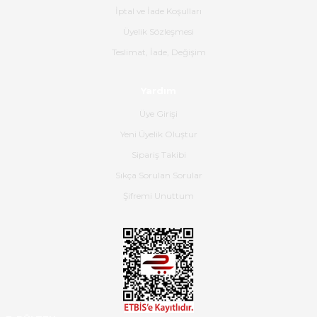
İptal ve İade Koşulları
B... K... | 16/06/2026
Üyelik Sözleşmesi
Gerçekten harika ve etkileyici
Teslimat, İade, Değişim
olmuş, tam istediğim gibi. Ayrıca
satış personeline de güzel ve
Yardım
nazik ilgisi için teşekkür ederim.
Üye Girişi
Dima Kulalac | 18/05/2026
Yeni Üyelik Oluştur
Hızlı bir şekilde elimize ulaştı
Sipariş Takibi
güzel paketlenmişti
Sıkça Sorulan Sorular
B... K... | 16/05/2026
Şifremi Unuttum
Ürün iki gün içinde elime
ulaştı.Ürünün paketlenmesi
gayet başarılı hasarsız bir şekilde
teslim aldım. Bu konudaki
hassasiyetleri ve Ürünün kalitesi
için teşekkür ederim