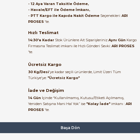
- 12 Aya Varan Taksitle Ödeme,
- Havale/EFT ile Ödeme İmkanı,
B... A... | 27/06/2026
- PTT Kargo ile Kapıda Nakit Ödeme
Seçenekleri:
ARI
PROSES
'te.
Satıcı ilgili ve çok yardım severdi
bundan mehmet bey ilgi ve
Hızlı Teslimat
alakası için teşekkür ederim
14:30'a Kadar
Stok Ürünlere Ait Siparişleriniz
Aynı Gün
Kargo
Firmasına Teslimat imkanı ile Hızlı Gönderi Sevki:
ARI PROSES
muhammed demirci |
'te.
22/06/2026
Ücretsiz Kargo
Ürün elime eksiksiz ve hasarsız
30 Kg/Desi
'ye kadar seçili ürünlerde, Limit Üzeri Tüm
ulaştı. Paketleme özenliydi,
Türkiye'ye:
"Ücretsiz Kargo"
alışveriş sürecinden memnun
kaldım.
İade ve Değişim
14 Gün
İçinde “Kullanılmamış, Kutusu/Etiketi Açılmamış,
Kemal Toktaş | 20/06/2026
Yeniden Satışına Mani Hal Yok” ise
"Kolay İade"
imkanı :
ARI
PROSES
'te.
Alışveriş süreci de hızlı ve
problemsiz geçti.
Başa Dön
Kemal Toktaş | 20/06/2026