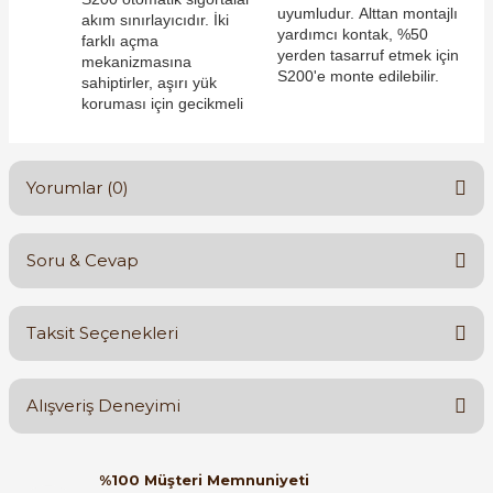
uyumludur. Alttan montajlı
akım sınırlayıcıdır. İki
yardımcı kontak, %50
farklı açma
yerden tasarruf etmek için
mekanizmasına
S200'e monte edilebilir.
sahiptirler, aşırı yük
koruması için gecikmeli
e Pako Şalterler
Yorumlar (0)
Soru & Cevap
Bu ürüne ilk yorumu siz yapın!
Taksit Seçenekleri
Yorum Yaz
Ürün hakkında henüz soru sorulmamış.
Alışveriş Deneyimi
Soru Sor
Orijinal kutusuyla ertesi gün
%100 Müşteri Memnuniyeti
ulaştı elimize. Teşekkürler.