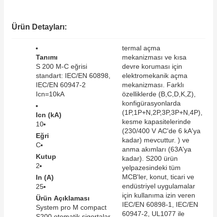
SIMATIC SAFETY
Kaynakları - UPS
Ürün Detayları:
SIMATIC TIA PORTAL HMI Yazılımları
re Kesiciler
termal açma
SIMATIC Yazılım Paketleri
Tanımı
mekanizması ve kısa
S 200 M-C eğrisi
devre koruması için
standart: IEC/EN 60898,
elektromekanik açma
SIMOTION Hareket Kontrol Üniteleri
IEC/EN 60947-2
mekanizması. Farklı
Icn=10kA
özelliklerde (B,C,D,K,Z),
alterleri
SIRIUS SAFETY
konfigürasyonlarda
(1P,1P+N,2P,3P,3P+N,4P),
Icn (kA)
er Şalterleri
kesme kapasitelerinde
10
WinCC Unified Runtime Yazılımları
(230/400 V AC'de 6 kA'ya
Eğri
kadar) mevcuttur. ) ve
C
anma akımları (63A'ya
Kutup
kadar). S200 ürün
2
ler
yelpazesindeki tüm
MCB'ler, konut, ticari ve
In (A)
endüstriyel uygulamalar
25
ı
için kullanıma izin veren
Ürün Açıklaması
IEC/EN 60898-1, IEC/EN
System pro M compact
umuşak Yol Vericiler
60947-2, UL1077 ile
S200 otomatik sigortalar