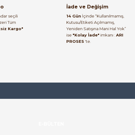
go
İade ve Değişim
dar seçili
14 Gün
İçinde “Kullanılmamış,
Üzeri Tüm
Kutusu/Etiketi Açılmamış,
tsiz Kargo"
Yeniden Satışına Mani Hal Yok”
ise
"Kolay İade"
imkanı :
ARI
PROSES
'te.
E-BÜLTEN