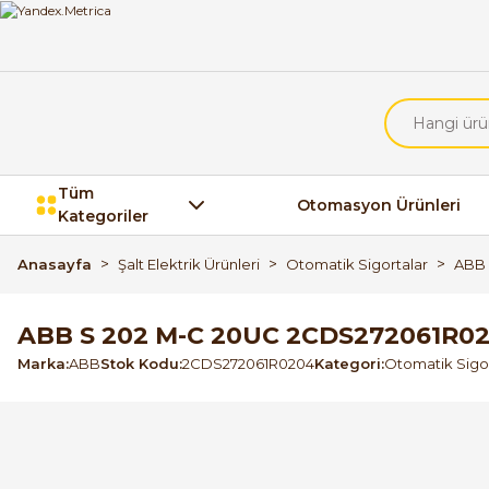
Tüm
Otomasyon Ürünleri
Kategoriler
Anasayfa
Şalt Elektrik Ürünleri
Otomatik Sigortalar
ABB 
ABB S 202 M-C 20UC 2CDS272061R0
Marka
ABB
Stok Kodu
2CDS272061R0204
Kategori
Otomatik Sigor