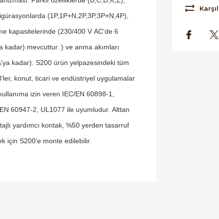
Karşıl
igürasyonlarda (1P,1P+N,2P,3P,3P+N,4P),
e kapasitelerinde (230/400 V AC'de 6
a kadar) mevcuttur. ) ve anma akımları
'ya kadar). S200 ürün yelpazesindeki tüm
ler, konut, ticari ve endüstriyel uygulamalar
 kullanıma izin veren IEC/EN 60898-1,
EN 60947-2, UL1077 ile uyumludur. Alttan
ajlı yardımcı kontak, %50 yerden tasarruf
k için S200'e monte edilebilir.