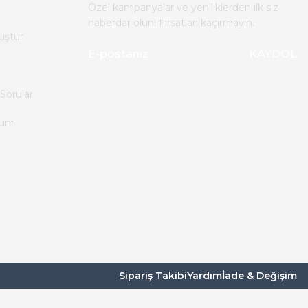
Özel kampanyalar ve yeniliklerden ilk siz
haberdar olun! Fırsatları kaçırmayın.
uştur
KAYDOL
Sorular
tum
Sipariş Takibi
Yardım
İade & Değişim