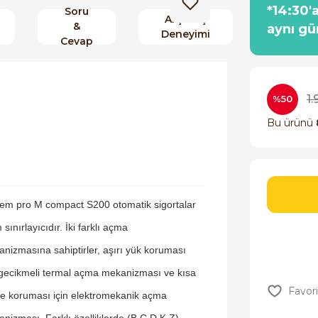
*14:30'
Soru
Alışveriş
&
aynı gü
Deneyimi
Cevap
1.
%50
Bu ürünü
em pro M compact S200 otomatik sigortalar
 sınırlayıcıdır. İki farklı açma
nizmasına sahiptirler, aşırı yük koruması
 gecikmeli termal açma mekanizması ve kısa
e koruması için elektromekanik açma
nizması. Farklı özelliklerde (B,C,D,K,Z),