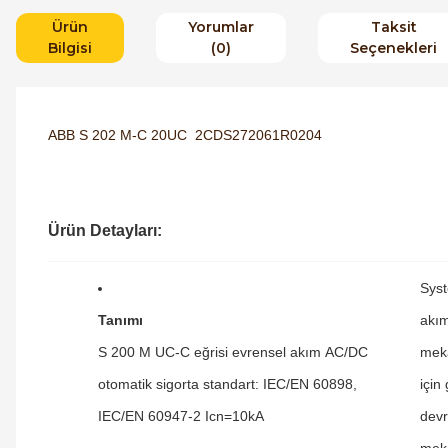
Ürün
Yorumlar
Taksit
Bilgisi
(0)
Seçenekleri
ABB S 202 M-C 20UC 2CDS272061R0204
Ürün Detayları:
Syst
Tanımı
akım
S 200 M UC-C eğrisi evrensel akım AC/DC
meka
otomatik sigorta standart: IEC/EN 60898,
için
IEC/EN 60947-2 Icn=10kA
devr
meka