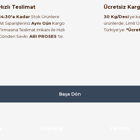
orulmamış.
 yapın!
Hızlı Teslimat
Ücretsiz Kar
14:30'a Kadar
Stok Ürünlere
30 Kg/Desi
'ye ka
Ait Siparişleriniz
Aynı Gün
Kargo
ürünlerde, Limit 
Firmasına Teslimat imkanı ile Hızlı
Türkiye'ye:
"Ücre
Gönderi Sevki:
ARI PROSES
'te.
Başa Dön
a
Alışveriş
Yardım