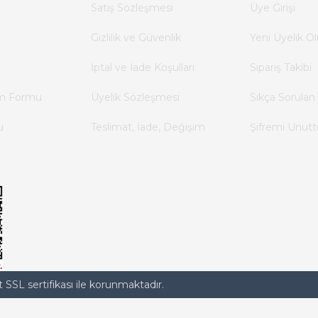
Satış Sözleşmesi
Üye Girişi
Gizlilik ve Güvenlik
Yeni Üyelik Ol
İptal ve İade Koşulları
Sipariş Takibi
im Formu
Üyelik Sözleşmesi
Sıkça Sorulan 
u
Teslimat, İade, Değişim
Şifremi Unut
t SSL sertifikası ile korunmaktadır.