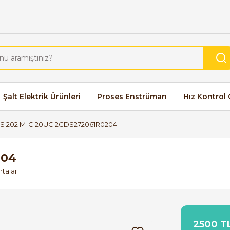
Şalt Elektrik Ürünleri
Proses Enstrüman
Hız Kontrol 
S 202 M-C 20UC 2CDS272061R0204
204
talar
2500 TL