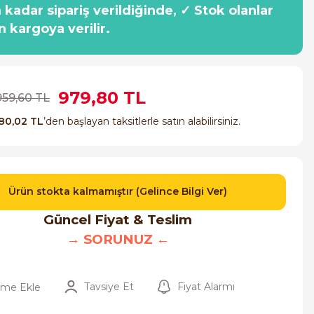
a kadar sipariş verildiğinde, ✓ Stok olanlar
n kargoya verilir.
979,80 TL
959,60 TL
80,02 TL
’den başlayan taksitlerle satın alabilirsiniz.
Ürün stokta kalmamıştır (Gelince Bilgi Ver)
Güncel Fiyat & Teslim
→ SORUNUZ ←
Tavsiye Et
Fiyat Alarmı