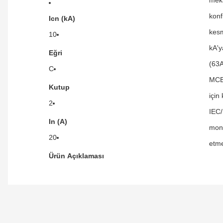
konf
Icn (kA)
kesm
10
kA'y
Eğri
(63A
C
MCB'
Kutup
için
2
IEC/
In (A)
mont
20
etme
Ürün Açıklaması
Orijinal kutusuyla ertesi gün ulaştı elimize.