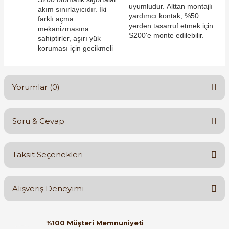
uyumludur. Alttan montajlı
akım sınırlayıcıdır. İki
yardımcı kontak, %50
farklı açma
yerden tasarruf etmek için
mekanizmasına
S200'e monte edilebilir.
sahiptirler, aşırı yük
koruması için gecikmeli
e Pako Şalterler
Yorumlar (0)
Soru & Cevap
Bu ürüne ilk yorumu siz yapın!
Taksit Seçenekleri
Yorum Yaz
Ürün hakkında henüz soru sorulmamış.
Alışveriş Deneyimi
Soru Sor
Orijinal kutusuyla ertesi gün
%100 Müşteri Memnuniyeti
ulaştı elimize. Teşekkürler.