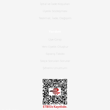
İptal ve İade Koşulları
B... K... | 16/06/2026
Üyelik Sözleşmesi
Gerçekten harika ve etkileyici
Teslimat, İade, Değişim
olmuş, tam istediğim gibi. Ayrıca
satış personeline de güzel ve
Yardım
nazik ilgisi için teşekkür ederim.
Üye Girişi
Dima Kulalac | 18/05/2026
Yeni Üyelik Oluştur
Hızlı bir şekilde elimize ulaştı
Sipariş Takibi
güzel paketlenmişti
Sıkça Sorulan Sorular
B... K... | 16/05/2026
Şifremi Unuttum
Ürün iki gün içinde elime
ulaştı.Ürünün paketlenmesi
gayet başarılı hasarsız bir şekilde
teslim aldım. Bu konudaki
hassasiyetleri ve Ürünün kalitesi
için teşekkür ederim