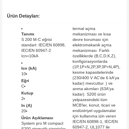
SIMATIC SAFETY
Kaynakları - UPS
Ürün Detayları:
SIMATIC TIA PORTAL HMI Yazılımları
re Kesiciler
termal açma
SIMATIC Yazılım Paketleri
Tanımı
mekanizması ve kısa
S 200 M-C eğrisi
devre koruması için
standart: IEC/EN 60898,
elektromekanik açma
SIMOTION Hareket Kontrol Üniteleri
IEC/EN 60947-2
mekanizması. Farklı
Icn=10kA
özelliklerde (B,C,D,K,Z),
alterleri
SIRIUS SAFETY
konfigürasyonlarda
(1P,1P+N,2P,3P,3P+N,4P),
Icn (kA)
er Şalterleri
kesme kapasitelerinde
10
WinCC Unified Runtime Yazılımları
(230/400 V AC'de 6 kA'ya
Eğri
kadar) mevcuttur. ) ve
C
anma akımları (63A'ya
Kutup
kadar). S200 ürün
2
ler
yelpazesindeki tüm
MCB'ler, konut, ticari ve
In (A)
endüstriyel uygulamalar
20
ı
için kullanıma izin veren
Ürün Açıklaması
IEC/EN 60898-1, IEC/EN
System pro M compact
umuşak Yol Vericiler
60947-2, UL1077 ile
S200 otomatik sigortalar