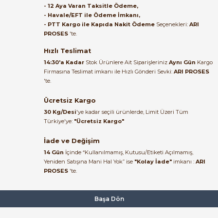
- 12 Aya Varan Taksitle Ödeme,
- Havale/EFT ile Ödeme İmkanı,
B... A... | 27/06/2026
- PTT Kargo ile Kapıda Nakit Ödeme
Seçenekleri:
ARI
PROSES
'te.
Satıcı ilgili ve çok yardım severdi
bundan mehmet bey ilgi ve
Hızlı Teslimat
alakası için teşekkür ederim
14:30'a Kadar
Stok Ürünlere Ait Siparişleriniz
Aynı Gün
Kargo
Firmasına Teslimat imkanı ile Hızlı Gönderi Sevki:
ARI PROSES
muhammed demirci |
'te.
22/06/2026
Ücretsiz Kargo
Ürün elime eksiksiz ve hasarsız
30 Kg/Desi
'ye kadar seçili ürünlerde, Limit Üzeri Tüm
ulaştı. Paketleme özenliydi,
Türkiye'ye:
"Ücretsiz Kargo"
alışveriş sürecinden memnun
kaldım.
İade ve Değişim
14 Gün
İçinde “Kullanılmamış, Kutusu/Etiketi Açılmamış,
Kemal Toktaş | 20/06/2026
Yeniden Satışına Mani Hal Yok” ise
"Kolay İade"
imkanı :
ARI
PROSES
'te.
Alışveriş süreci de hızlı ve
problemsiz geçti.
Başa Dön
Kemal Toktaş | 20/06/2026