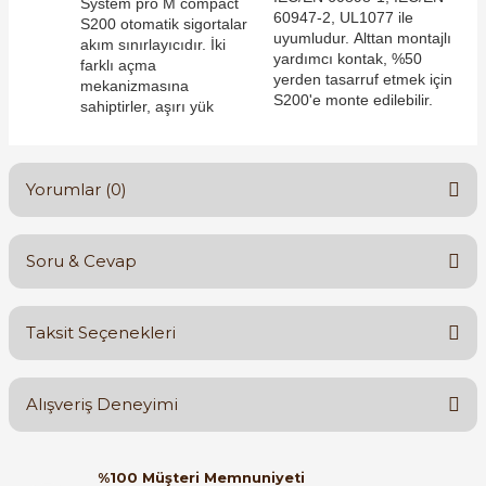
System pro M compact
60947-2, UL1077 ile
S200 otomatik sigortalar
uyumludur. Alttan montajlı
akım sınırlayıcıdır. İki
yardımcı kontak, %50
farklı açma
yerden tasarruf etmek için
e Pako Şalterler
mekanizmasına
S200'e monte edilebilir.
sahiptirler, aşırı yük
Yorumlar (0)
Soru & Cevap
Bu ürüne ilk yorumu siz yapın!
Taksit Seçenekleri
Yorum Yaz
Ürün hakkında henüz soru sorulmamış.
Alışveriş Deneyimi
Soru Sor
Orijinal kutusuyla ertesi gün
%100 Müşteri Memnuniyeti