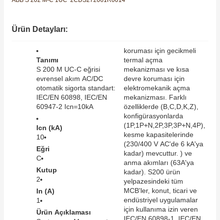
ABB S 202 M-C 1UC 2CDS272061R0014
SIMATIC SAFETY
re Kesiciler
Ürün Detayları:
SIMATIC TIA PORTAL HMI Yazılımları
koruması için gecikmeli
SIMATIC Yazılım Paketleri
Tanımı
termal açma
alterleri
S 200 M UC-C eğrisi
mekanizması ve kısa
evrensel akım AC/DC
devre koruması için
SIMOTION Hareket Kontrol Üniteleri
otomatik sigorta standart:
elektromekanik açma
er Şalterleri
IEC/EN 60898, IEC/EN
mekanizması. Farklı
SIRIUS SAFETY
60947-2 Icn=10kA
özelliklerde (B,C,D,K,Z),
konfigürasyonlarda
(1P,1P+N,2P,3P,3P+N,4P),
Icn (kA)
WinCC Unified Runtime Yazılımları
kesme kapasitelerinde
ler
10
(230/400 V AC'de 6 kA'ya
Eğri
kadar) mevcuttur. ) ve
C
ı
anma akımları (63A'ya
Kutup
kadar). S200 ürün
2
yelpazesindeki tüm
umuşak Yol Vericiler
MCB'ler, konut, ticari ve
In (A)
endüstriyel uygulamalar
1
için kullanıma izin veren
Ürün Açıklaması
IEC/EN 60898-1, IEC/EN