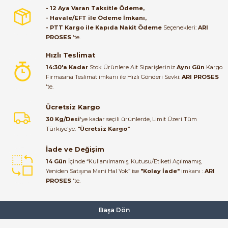
ulaştı elimize. Teşekkürler.
- 12 Aya Varan Taksitle Ödeme,
- Havale/EFT ile Ödeme İmkanı,
B... A... | 27/06/2026
- PTT Kargo ile Kapıda Nakit Ödeme
Seçenekleri:
ARI
PROSES
'te.
Satıcı ilgili ve çok yardım severdi
bundan mehmet bey ilgi ve
Hızlı Teslimat
alakası için teşekkür ederim
14:30'a Kadar
Stok Ürünlere Ait Siparişleriniz
Aynı Gün
Kargo
Firmasına Teslimat imkanı ile Hızlı Gönderi Sevki:
ARI PROSES
muhammed demirci |
'te.
22/06/2026
Ücretsiz Kargo
Ürün elime eksiksiz ve hasarsız
30 Kg/Desi
'ye kadar seçili ürünlerde, Limit Üzeri Tüm
ulaştı. Paketleme özenliydi,
Türkiye'ye:
"Ücretsiz Kargo"
alışveriş sürecinden memnun
kaldım.
İade ve Değişim
14 Gün
İçinde “Kullanılmamış, Kutusu/Etiketi Açılmamış,
Kemal Toktaş | 20/06/2026
Yeniden Satışına Mani Hal Yok” ise
"Kolay İade"
imkanı :
ARI
PROSES
'te.
Alışveriş süreci de hızlı ve
problemsiz geçti.
Başa Dön
Kemal Toktaş | 20/06/2026