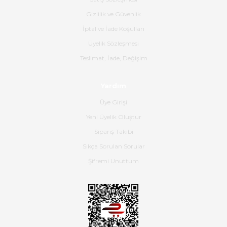
B... K... | 16/06/2026
Gizlilik ve Güvenlik
İptal ve İade Koşulları
Gerçekten harika ve etkileyici
Üyelik Sözleşmesi
olmuş, tam istediğim gibi. Ayrıca
satış personeline de güzel ve
Teslimat, İade, Değişim
nazik ilgisi için teşekkür ederim.
Dima Kulalac | 18/05/2026
Yardım
Üye Girişi
Hızlı bir şekilde elimize ulaştı
Yeni Üyelik Oluştur
güzel paketlenmişti
Sipariş Takibi
B... K... | 16/05/2026
Sıkça Sorulan Sorular
Şifremi Unuttum
Ürün iki gün içinde elime
ulaştı.Ürünün paketlenmesi
gayet başarılı hasarsız bir şekilde
teslim aldım. Bu konudaki
hassasiyetleri ve Ürünün kalitesi
için teşekkür ederim