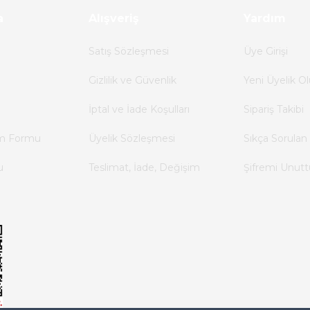
a
Alışveriş
Yardım
Satış Sözleşmesi
Üye Girişi
Gizlilik ve Güvenlik
Yeni Üyelik Ol
İptal ve İade Koşulları
Sipariş Takibi
im Formu
Üyelik Sözleşmesi
Sıkça Sorulan 
u
Teslimat, İade, Değişim
Şifremi Unut