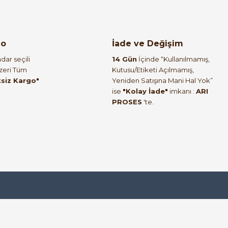
go
İade ve Değişim
dar seçili
14 Gün
İçinde “Kullanılmamış,
Üzeri Tüm
Kutusu/Etiketi Açılmamış,
tsiz Kargo"
Yeniden Satışına Mani Hal Yok”
ise
"Kolay İade"
imkanı :
ARI
PROSES
'te.