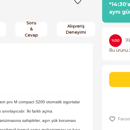
*14:30'
aynı gü
Soru
Alışveriş
&
Deneyimi
Cevap
7
%50
Bu ürünü
em pro M compact S200 otomatik sigortalar
 sınırlayıcıdır. İki farklı açma
nizmasına sahiptirler, aşırı yük koruması
 gecikmeli termal açma mekanizması ve kısa