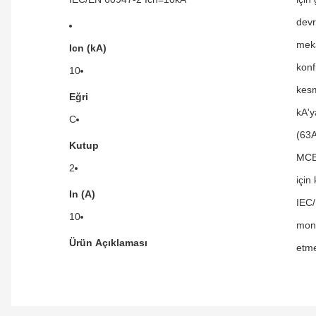
devr
meka
Icn (kA)
konf
10
kesm
Eğri
kA'y
C
(63A
Kutup
MCB'
2
için
In (A)
IEC/
10
mont
Ürün Açıklaması
etme