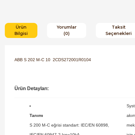
Ürün
Yorumlar
Taksit
Bilgisi
(0)
Seçenekleri
ABB S 202 M-C 10 2CDS272001R0104
Ürün Detayları:
Syst
Tanımı
akım
S 200 M-C eğrisi standart: IEC/EN 60898,
meka
IEC/EN 60947-2 Icn=10kA
için