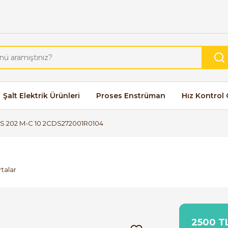
Şalt Elektrik Ürünleri
Proses Enstrüman
Hız Kontrol 
S 202 M-C 10 2CDS272001R0104
talar
2500 TL