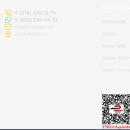
Kemal Toktaş | 20/06/2026
Hakkımızd
0 (216) 606 12 74
0 (532) 224 04 33
Hakkımızda
Alışveriş süreci de hızlı ve problemsiz geçti.
info@ariproses.com
İletişim
Depo Adresimiz
Kemal Toktaş | 20/06/2026
Kargo Takibi
Havale ile odeme yaptim ve tedirgindim ama
Havale Bildir
saticinin sonrasindaki iletisim ve
İletişim Form
bilgilendirmesinden cok memnun kaldim.
Kesinlikle tavsiye ederim.
mehidin tahsin | 20/06/2026
Paketleme çok profesyonelce yapılmıştı ürün
siparişinden bana ulaşımına kadar ilgi ve