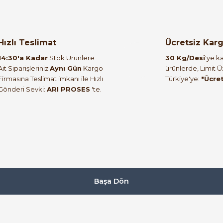
orulmamış.
 yapın!
Hızlı Teslimat
Ücretsiz Kar
14:30'a Kadar
Stok Ürünlere
30 Kg/Desi
'ye ka
Ait Siparişleriniz
Aynı Gün
Kargo
ürünlerde, Limit 
Firmasına Teslimat imkanı ile Hızlı
Türkiye'ye:
"Ücre
Gönderi Sevki:
ARI PROSES
'te.
Başa Dön