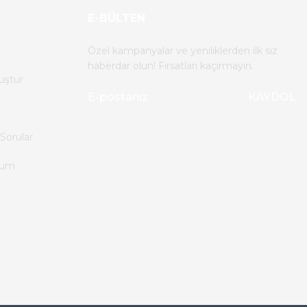
E-BÜLTEN
Özel kampanyalar ve yeniliklerden ilk siz
haberdar olun! Fırsatları kaçırmayın.
uştur
KAYDOL
Sorular
tum