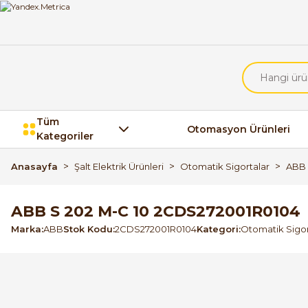
Tüm
Otomasyon Ürünleri
Kategoriler
Anasayfa
Şalt Elektrik Ürünleri
Otomatik Sigortalar
ABB 
ABB S 202 M-C 10 2CDS272001R0104
Marka
ABB
Stok Kodu
2CDS272001R0104
Kategori
Otomatik Sigor