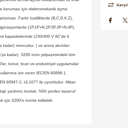
Karşıl
e koruması için elektromekanik açma
nizması. Farklı özelliklerde (B,C,D,K,Z),
igürasyonlarda (1P,1P+N,2P,3P,3P+N,4P),
e kapasitelerinde (230/400 V AC'de 6
a kadar) mevcuttur. ) ve anma akımları
'ya kadar). S200 ürün yelpazesindeki tüm
ler, konut, ticari ve endüstriyel uygulamalar
 kullanıma izin veren IEC/EN 60898-1,
EN 60947-2, UL1077 ile uyumludur. Alttan
ajlı yardımcı kontak, %50 yerden tasarruf
k için S200'e monte edilebilir.