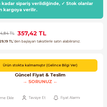
a kadar sipariş verildiğinde, ✓ Stok olanlar
n kargoya verilir.
357,42 TL
14,84 TL
29,19 TL
’den başlayan taksitlerle satın alabilirsiniz.
Ürün stokta kalmamıştır (Gelince Bilgi Ver)
Güncel Fiyat & Teslim
→ SORUNUZ ←
Tavsiye Et
Fiyat Alarmı