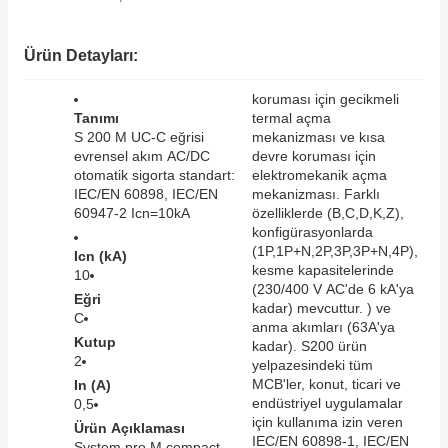
SIMATIC SAFETY
Kaynakları - UPS
Ürün Detayları:
SIMATIC TIA PORTAL HMI Yazılımları
re Kesiciler
koruması için gecikmeli
SIMATIC Yazılım Paketleri
Tanımı
termal açma
S 200 M UC-C eğrisi
mekanizması ve kısa
evrensel akım AC/DC
devre koruması için
SIMOTION Hareket Kontrol Üniteleri
otomatik sigorta standart:
elektromekanik açma
IEC/EN 60898, IEC/EN
mekanizması. Farklı
alterleri
SIRIUS SAFETY
60947-2 Icn=10kA
özelliklerde (B,C,D,K,Z),
konfigürasyonlarda
er Şalterleri
(1P,1P+N,2P,3P,3P+N,4P),
Icn (kA)
WinCC Unified Runtime Yazılımları
kesme kapasitelerinde
10
(230/400 V AC'de 6 kA'ya
Eğri
kadar) mevcuttur. ) ve
C
anma akımları (63A'ya
Kutup
ler
kadar). S200 ürün
2
yelpazesindeki tüm
MCB'ler, konut, ticari ve
In (A)
ı
endüstriyel uygulamalar
0,5
için kullanıma izin veren
Ürün Açıklaması
umuşak Yol Vericiler
IEC/EN 60898-1, IEC/EN
System pro M compact