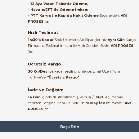
- 12 Aya Varan Taksitle Ödeme,
- Havale/EFT ile Ödeme İmkanı,
B... A... | 27/06/2026
- PTT Kargo ile Kapıda Nakit Ödeme
Seçenekleri:
ARI
PROSES
'te.
Satıcı ilgili ve çok yardım severdi
bundan mehmet bey ilgi ve
Hızlı Teslimat
alakası için teşekkür ederim
14:30'a Kadar
Stok Ürünlere Ait Siparişleriniz
Aynı Gün
Kargo
Firmasına Teslimat imkanı ile Hızlı Gönderi Sevki:
ARI PROSES
muhammed demirci |
'te.
22/06/2026
Ücretsiz Kargo
Ürün elime eksiksiz ve hasarsız
30 Kg/Desi
'ye kadar seçili ürünlerde, Limit Üzeri Tüm
ulaştı. Paketleme özenliydi,
Türkiye'ye:
"Ücretsiz Kargo"
alışveriş sürecinden memnun
kaldım.
İade ve Değişim
14 Gün
İçinde “Kullanılmamış, Kutusu/Etiketi Açılmamış,
Kemal Toktaş | 20/06/2026
Yeniden Satışına Mani Hal Yok” ise
"Kolay İade"
imkanı :
ARI
PROSES
'te.
Alışveriş süreci de hızlı ve
problemsiz geçti.
Başa Dön
Kemal Toktaş | 20/06/2026