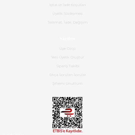
İptal ve İade Koşulları
B... K... | 16/06/2026
Üyelik Sözleşmesi
Gerçekten harika ve etkileyici
Teslimat, İade, Değişim
olmuş, tam istediğim gibi. Ayrıca
satış personeline de güzel ve
Yardım
nazik ilgisi için teşekkür ederim.
Üye Girişi
Dima Kulalac | 18/05/2026
Yeni Üyelik Oluştur
Hızlı bir şekilde elimize ulaştı
Sipariş Takibi
güzel paketlenmişti
Sıkça Sorulan Sorular
B... K... | 16/05/2026
Şifremi Unuttum
Ürün iki gün içinde elime
ulaştı.Ürünün paketlenmesi
gayet başarılı hasarsız bir şekilde
teslim aldım. Bu konudaki
hassasiyetleri ve Ürünün kalitesi
için teşekkür ederim