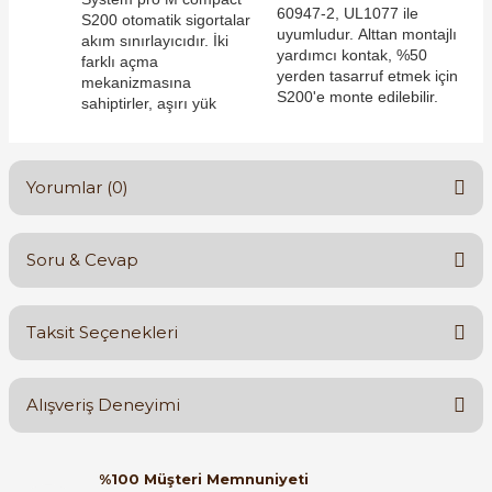
60947-2, UL1077 ile
S200 otomatik sigortalar
uyumludur. Alttan montajlı
akım sınırlayıcıdır. İki
yardımcı kontak, %50
farklı açma
yerden tasarruf etmek için
mekanizmasına
S200'e monte edilebilir.
sahiptirler, aşırı yük
e Pako Şalterler
Yorumlar (0)
Soru & Cevap
Bu ürüne ilk yorumu siz yapın!
Taksit Seçenekleri
Yorum Yaz
Ürün hakkında henüz soru sorulmamış.
Alışveriş Deneyimi
Soru Sor
Orijinal kutusuyla ertesi gün
%100 Müşteri Memnuniyeti
ulaştı elimize. Teşekkürler.