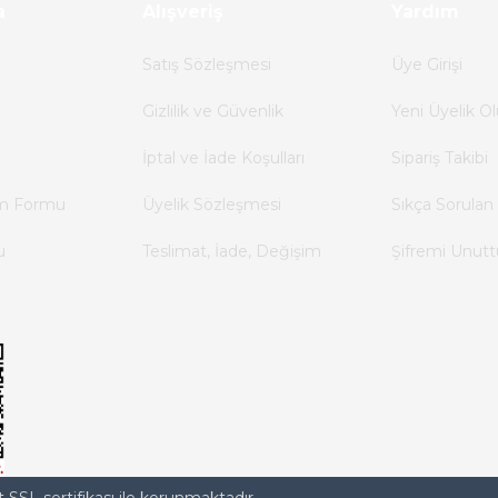
a
Alışveriş
Yardım
Satış Sözleşmesi
Üye Girişi
Gizlilik ve Güvenlik
Yeni Üyelik Ol
İptal ve İade Koşulları
Sipariş Takibi
im Formu
Üyelik Sözleşmesi
Sıkça Sorulan 
u
Teslimat, İade, Değişim
Şifremi Unut