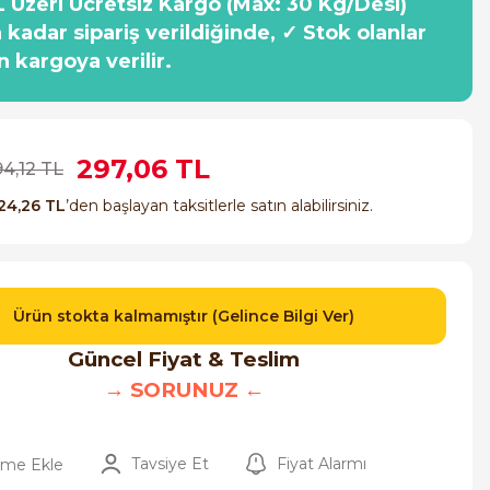
 Üzeri Ücretsiz Kargo (Max: 30 Kg/Desi)
a kadar sipariş verildiğinde, ✓ Stok olanlar
n kargoya verilir.
297,06 TL
94,12 TL
24,26 TL
’den başlayan taksitlerle satın alabilirsiniz.
Ürün stokta kalmamıştır (Gelince Bilgi Ver)
Güncel Fiyat & Teslim
→ SORUNUZ ←
Tavsiye Et
Fiyat Alarmı