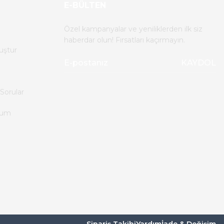
E-BÜLTEN
Özel kampanyalar ve yeniliklerden ilk siz
haberdar olun! Fırsatları kaçırmayın.
uştur
KAYDOL
Sorular
tum