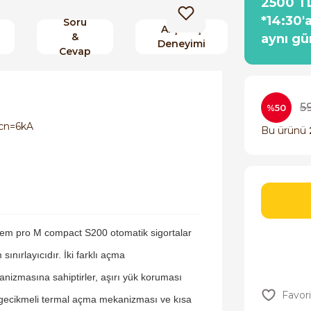
2500 TL
*14:30'
Soru
Alışveriş
&
aynı gü
Deneyimi
Cevap
5
%50
Icn=6kA
Bu ürünü
em pro M compact S200 otomatik sigortalar
 sınırlayıcıdır. İki farklı açma
nizmasına sahiptirler, aşırı yük koruması
 gecikmeli termal açma mekanizması ve kısa