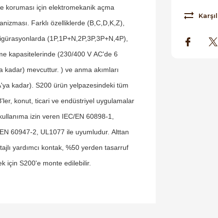
e koruması için elektromekanik açma
Karşıl
nizması. Farklı özelliklerde (B,C,D,K,Z),
igürasyonlarda (1P,1P+N,2P,3P,3P+N,4P),
e kapasitelerinde (230/400 V AC'de 6
a kadar) mevcuttur. ) ve anma akımları
'ya kadar). S200 ürün yelpazesindeki tüm
ler, konut, ticari ve endüstriyel uygulamalar
 kullanıma izin veren IEC/EN 60898-1,
EN 60947-2, UL1077 ile uyumludur. Alttan
ajlı yardımcı kontak, %50 yerden tasarruf
k için S200'e monte edilebilir.