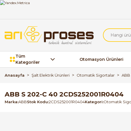
Tüm
Otomasyon Ürünleri
Kategoriler
Anasayfa
Şalt Elektrik Ürünleri
Otomatik Sigortalar
ABB 
ABB S 202-C 40 2CDS252001R0404
Marka
ABB
Stok Kodu
2CDS252001R0404
Kategori
Otomatik Sigo