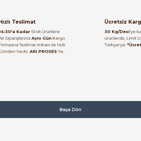
orulmamış.
 yapın!
Hızlı Teslimat
Ücretsiz Kar
14:30'a Kadar
Stok Ürünlere
30 Kg/Desi
'ye ka
Ait Siparişleriniz
Aynı Gün
Kargo
ürünlerde, Limit 
Firmasına Teslimat imkanı ile Hızlı
Türkiye'ye:
"Ücre
Gönderi Sevki:
ARI PROSES
'te.
Başa Dön