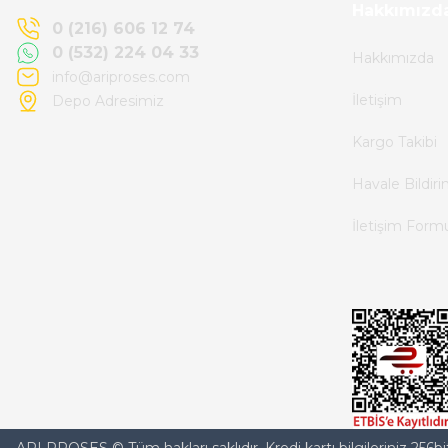
Kemal Toktaş | 20/06/2026
Hakkımızd
0 (216) 606 12 74
0 (532) 224 04 33
Hakkımızda
Alışveriş süreci de hızlı ve problemsiz geçti.
info@ariproses.com
İletişim
Depo Adresimiz
Kemal Toktaş | 20/06/2026
Kargo Takibi
Havale ile odeme yaptim ve tedirgindim ama
Havale Bildir
saticinin sonrasindaki iletisim ve
İletişim Form
bilgilendirmesinden cok memnun kaldim.
Kesinlikle tavsiye ederim.
mehidin tahsin | 20/06/2026
Paketleme çok profesyonelce yapılmıştı ürün
siparişinden bana ulaşımına kadar ilgi ve