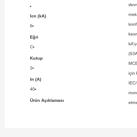
devr
meka
Icn (kA)
konf
6
kesm
Eğri
kA'y
C
(63A
Kutup
MCB'
2
için
In (A)
IEC/
40
mont
Ürün Açıklaması
etme