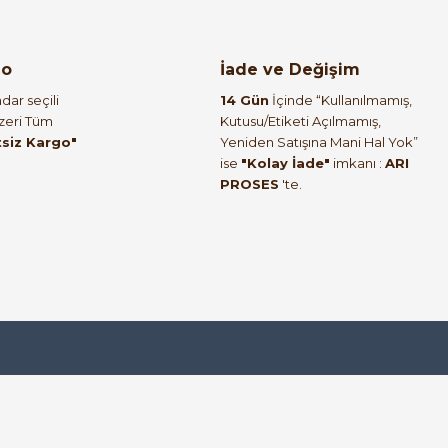
go
İade ve Değişim
dar seçili
14 Gün
İçinde “Kullanılmamış,
Üzeri Tüm
Kutusu/Etiketi Açılmamış,
tsiz Kargo"
Yeniden Satışına Mani Hal Yok”
ise
"Kolay İade"
imkanı :
ARI
PROSES
'te.