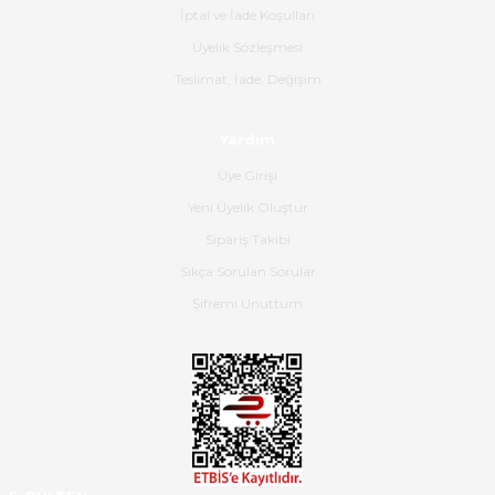
İptal ve İade Koşulları
B... K... | 16/06/2026
Üyelik Sözleşmesi
Gerçekten harika ve etkileyici
Teslimat, İade, Değişim
olmuş, tam istediğim gibi. Ayrıca
satış personeline de güzel ve
Yardım
nazik ilgisi için teşekkür ederim.
Üye Girişi
Dima Kulalac | 18/05/2026
Yeni Üyelik Oluştur
Hızlı bir şekilde elimize ulaştı
Sipariş Takibi
güzel paketlenmişti
Sıkça Sorulan Sorular
B... K... | 16/05/2026
Şifremi Unuttum
Ürün iki gün içinde elime
ulaştı.Ürünün paketlenmesi
gayet başarılı hasarsız bir şekilde
teslim aldım. Bu konudaki
hassasiyetleri ve Ürünün kalitesi
için teşekkür ederim