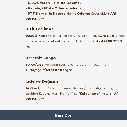
- 12 Aya Varan Taksitle Ödeme,
- Havale/EFT ile Ödeme İmkanı,
B... A... | 27/06/2026
- PTT Kargo ile Kapıda Nakit Ödeme
Seçenekleri:
ARI
PROSES
'te.
Satıcı ilgili ve çok yardım severdi
bundan mehmet bey ilgi ve
Hızlı Teslimat
alakası için teşekkür ederim
14:30'a Kadar
Stok Ürünlere Ait Siparişleriniz
Aynı Gün
Kargo
Firmasına Teslimat imkanı ile Hızlı Gönderi Sevki:
ARI PROSES
muhammed demirci |
'te.
22/06/2026
Ücretsiz Kargo
Ürün elime eksiksiz ve hasarsız
30 Kg/Desi
'ye kadar seçili ürünlerde, Limit Üzeri Tüm
ulaştı. Paketleme özenliydi,
Türkiye'ye:
"Ücretsiz Kargo"
alışveriş sürecinden memnun
kaldım.
İade ve Değişim
14 Gün
İçinde “Kullanılmamış, Kutusu/Etiketi Açılmamış,
Kemal Toktaş | 20/06/2026
Yeniden Satışına Mani Hal Yok” ise
"Kolay İade"
imkanı :
ARI
PROSES
'te.
Alışveriş süreci de hızlı ve
problemsiz geçti.
Başa Dön
Kemal Toktaş | 20/06/2026