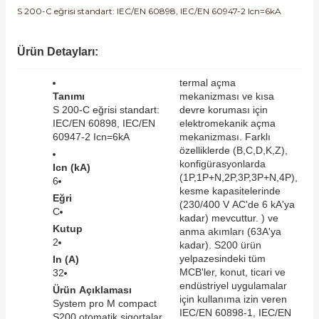
S 200-C eğrisi standart: IEC/EN 60898, IEC/EN 60947-2 Icn=6kA
SIMATIC SAFETY
Kaynakları - UPS
SIMATIC TIA PORTAL HMI Yazılımları
Ürün Detayları:
re Kesiciler
SIMATIC Yazılım Paketleri
termal açma
Tanımı
mekanizması ve kısa
S 200-C eğrisi standart:
devre koruması için
SIMOTION Hareket Kontrol Üniteleri
IEC/EN 60898, IEC/EN
elektromekanik açma
60947-2 Icn=6kA
mekanizması. Farklı
alterleri
özelliklerde (B,C,D,K,Z),
SIRIUS SAFETY
konfigürasyonlarda
Icn (kA)
er Şalterleri
(1P,1P+N,2P,3P,3P+N,4P),
6
WinCC Unified Runtime Yazılımları
kesme kapasitelerinde
Eğri
(230/400 V AC'de 6 kA'ya
C
kadar) mevcuttur. ) ve
Kutup
anma akımları (63A'ya
2
ler
kadar). S200 ürün
yelpazesindeki tüm
In (A)
MCB'ler, konut, ticari ve
32
ı
endüstriyel uygulamalar
Ürün Açıklaması
için kullanıma izin veren
System pro M compact
IEC/EN 60898-1, IEC/EN
umuşak Yol Vericiler
S200 otomatik sigortalar