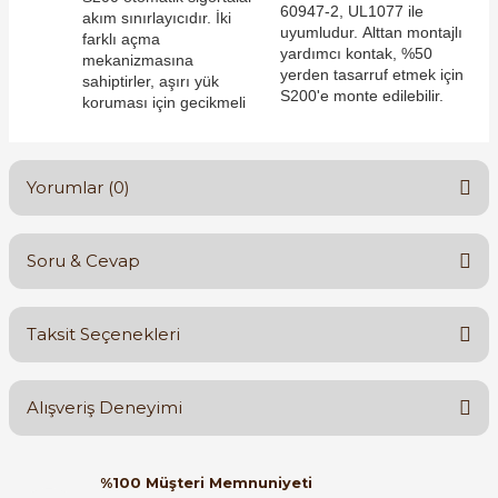
60947-2, UL1077 ile
akım sınırlayıcıdır. İki
uyumludur. Alttan montajlı
farklı açma
yardımcı kontak, %50
mekanizmasına
yerden tasarruf etmek için
sahiptirler, aşırı yük
S200'e monte edilebilir.
koruması için gecikmeli
e Pako Şalterler
Yorumlar (0)
Soru & Cevap
Bu ürüne ilk yorumu siz yapın!
Taksit Seçenekleri
Yorum Yaz
Ürün hakkında henüz soru sorulmamış.
Alışveriş Deneyimi
Soru Sor
Orijinal kutusuyla ertesi gün
%100 Müşteri Memnuniyeti
ulaştı elimize. Teşekkürler.