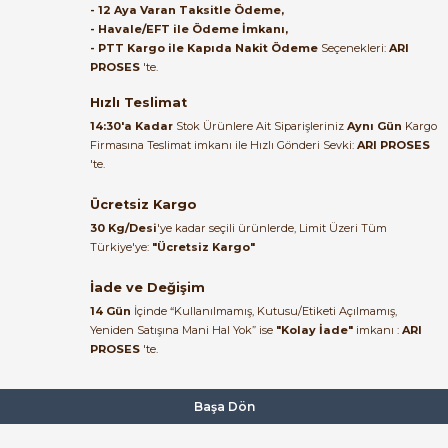
- 12 Aya Varan Taksitle Ödeme,
- Havale/EFT ile Ödeme İmkanı,
B... A... | 27/06/2026
- PTT Kargo ile Kapıda Nakit Ödeme
Seçenekleri:
ARI
PROSES
'te.
Satıcı ilgili ve çok yardım severdi
bundan mehmet bey ilgi ve
Hızlı Teslimat
alakası için teşekkür ederim
14:30'a Kadar
Stok Ürünlere Ait Siparişleriniz
Aynı Gün
Kargo
Firmasına Teslimat imkanı ile Hızlı Gönderi Sevki:
ARI PROSES
muhammed demirci |
'te.
22/06/2026
Ücretsiz Kargo
Ürün elime eksiksiz ve hasarsız
30 Kg/Desi
'ye kadar seçili ürünlerde, Limit Üzeri Tüm
ulaştı. Paketleme özenliydi,
Türkiye'ye:
"Ücretsiz Kargo"
alışveriş sürecinden memnun
kaldım.
İade ve Değişim
14 Gün
İçinde “Kullanılmamış, Kutusu/Etiketi Açılmamış,
Kemal Toktaş | 20/06/2026
Yeniden Satışına Mani Hal Yok” ise
"Kolay İade"
imkanı :
ARI
PROSES
'te.
Alışveriş süreci de hızlı ve
problemsiz geçti.
Başa Dön
Kemal Toktaş | 20/06/2026