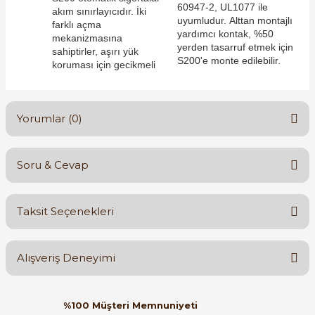
60947-2, UL1077 ile
akım sınırlayıcıdır. İki
uyumludur. Alttan montajlı
farklı açma
yardımcı kontak, %50
mekanizmasına
yerden tasarruf etmek için
sahiptirler, aşırı yük
S200'e monte edilebilir.
koruması için gecikmeli
e Pako Şalterler
Yorumlar (0)
Soru & Cevap
Bu ürüne ilk yorumu siz yapın!
Taksit Seçenekleri
Yorum Yaz
Ürün hakkında henüz soru sorulmamış.
Alışveriş Deneyimi
Soru Sor
Orijinal kutusuyla ertesi gün
%100 Müşteri Memnuniyeti
ulaştı elimize. Teşekkürler.