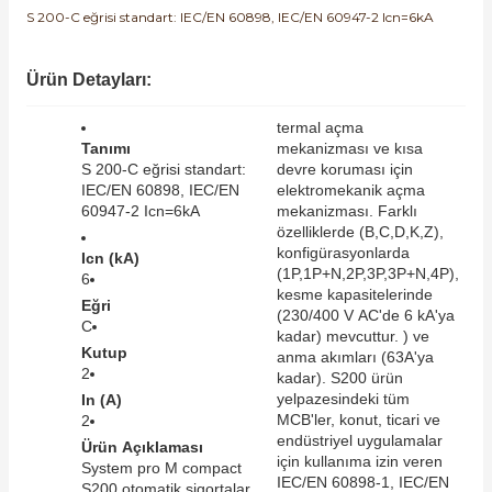
S 200-C eğrisi standart: IEC/EN 60898, IEC/EN 60947-2 Icn=6kA
SIMATIC SAFETY
Kaynakları - UPS
SIMATIC TIA PORTAL HMI Yazılımları
Ürün Detayları:
re Kesiciler
SIMATIC Yazılım Paketleri
termal açma
Tanımı
mekanizması ve kısa
S 200-C eğrisi standart:
devre koruması için
SIMOTION Hareket Kontrol Üniteleri
IEC/EN 60898, IEC/EN
elektromekanik açma
60947-2 Icn=6kA
mekanizması. Farklı
alterleri
özelliklerde (B,C,D,K,Z),
SIRIUS SAFETY
konfigürasyonlarda
Icn (kA)
er Şalterleri
(1P,1P+N,2P,3P,3P+N,4P),
6
WinCC Unified Runtime Yazılımları
kesme kapasitelerinde
Eğri
(230/400 V AC'de 6 kA'ya
C
kadar) mevcuttur. ) ve
Kutup
anma akımları (63A'ya
2
ler
kadar). S200 ürün
yelpazesindeki tüm
In (A)
MCB'ler, konut, ticari ve
2
ı
endüstriyel uygulamalar
Ürün Açıklaması
için kullanıma izin veren
System pro M compact
IEC/EN 60898-1, IEC/EN
umuşak Yol Vericiler
S200 otomatik sigortalar