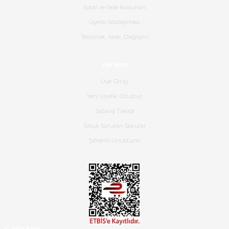
İptal ve İade Koşulları
B... K... | 16/06/2026
Üyelik Sözleşmesi
Gerçekten harika ve etkileyici
Teslimat, İade, Değişim
olmuş, tam istediğim gibi. Ayrıca
satış personeline de güzel ve
Yardım
nazik ilgisi için teşekkür ederim.
Üye Girişi
Dima Kulalac | 18/05/2026
Yeni Üyelik Oluştur
Hızlı bir şekilde elimize ulaştı
Sipariş Takibi
güzel paketlenmişti
Sıkça Sorulan Sorular
B... K... | 16/05/2026
Şifremi Unuttum
Ürün iki gün içinde elime
ulaştı.Ürünün paketlenmesi
gayet başarılı hasarsız bir şekilde
teslim aldım. Bu konudaki
hassasiyetleri ve Ürünün kalitesi
için teşekkür ederim