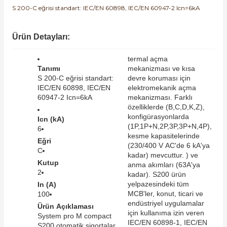
S 200-C eğrisi standart: IEC/EN 60898, IEC/EN 60947-2 Icn=6kA
SIMATIC SAFETY
Kaynakları - UPS
SIMATIC TIA PORTAL HMI Yazılımları
Ürün Detayları:
re Kesiciler
SIMATIC Yazılım Paketleri
termal açma
Tanımı
mekanizması ve kısa
S 200-C eğrisi standart:
devre koruması için
SIMOTION Hareket Kontrol Üniteleri
IEC/EN 60898, IEC/EN
elektromekanik açma
60947-2 Icn=6kA
mekanizması. Farklı
alterleri
özelliklerde (B,C,D,K,Z),
SIRIUS SAFETY
konfigürasyonlarda
Icn (kA)
er Şalterleri
(1P,1P+N,2P,3P,3P+N,4P),
6
WinCC Unified Runtime Yazılımları
kesme kapasitelerinde
Eğri
(230/400 V AC'de 6 kA'ya
C
kadar) mevcuttur. ) ve
Kutup
anma akımları (63A'ya
2
ler
kadar). S200 ürün
yelpazesindeki tüm
In (A)
MCB'ler, konut, ticari ve
100
ı
endüstriyel uygulamalar
Ürün Açıklaması
için kullanıma izin veren
System pro M compact
IEC/EN 60898-1, IEC/EN
umuşak Yol Vericiler
S200 otomatik sigortalar