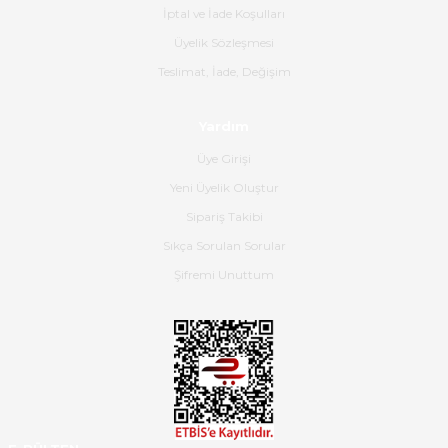
İptal ve İade Koşulları
B... K... | 16/06/2026
Üyelik Sözleşmesi
Gerçekten harika ve etkileyici
Teslimat, İade, Değişim
olmuş, tam istediğim gibi. Ayrıca
satış personeline de güzel ve
Yardım
nazik ilgisi için teşekkür ederim.
Üye Girişi
Dima Kulalac | 18/05/2026
Yeni Üyelik Oluştur
Hızlı bir şekilde elimize ulaştı
Sipariş Takibi
güzel paketlenmişti
Sıkça Sorulan Sorular
B... K... | 16/05/2026
Şifremi Unuttum
Ürün iki gün içinde elime
ulaştı.Ürünün paketlenmesi
gayet başarılı hasarsız bir şekilde
teslim aldım. Bu konudaki
hassasiyetleri ve Ürünün kalitesi
için teşekkür ederim