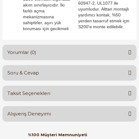
60947-2, UL1077 ile
akım sınırlayıcıdır. İki
uyumludur. Alttan montajlı
farklı açma
yardımcı kontak, %50
mekanizmasına
yerden tasarruf etmek için
sahiptirler, aşırı yük
S200'e monte edilebilir.
koruması için gecikmeli
e Pako Şalterler
Yorumlar (0)
Soru & Cevap
Bu ürüne ilk yorumu siz yapın!
Taksit Seçenekleri
Yorum Yaz
Ürün hakkında henüz soru sorulmamış.
Alışveriş Deneyimi
Soru Sor
Orijinal kutusuyla ertesi gün
%100 Müşteri Memnuniyeti
ulaştı elimize. Teşekkürler.