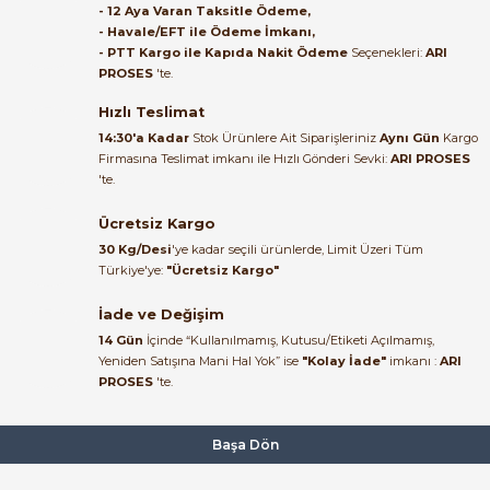
- 12 Aya Varan Taksitle Ödeme,
- Havale/EFT ile Ödeme İmkanı,
B... A... | 27/06/2026
- PTT Kargo ile Kapıda Nakit Ödeme
Seçenekleri:
ARI
PROSES
'te.
Satıcı ilgili ve çok yardım severdi
bundan mehmet bey ilgi ve
Hızlı Teslimat
alakası için teşekkür ederim
14:30'a Kadar
Stok Ürünlere Ait Siparişleriniz
Aynı Gün
Kargo
Firmasına Teslimat imkanı ile Hızlı Gönderi Sevki:
ARI PROSES
muhammed demirci |
'te.
22/06/2026
Ücretsiz Kargo
Ürün elime eksiksiz ve hasarsız
30 Kg/Desi
'ye kadar seçili ürünlerde, Limit Üzeri Tüm
ulaştı. Paketleme özenliydi,
Türkiye'ye:
"Ücretsiz Kargo"
alışveriş sürecinden memnun
kaldım.
İade ve Değişim
14 Gün
İçinde “Kullanılmamış, Kutusu/Etiketi Açılmamış,
Kemal Toktaş | 20/06/2026
Yeniden Satışına Mani Hal Yok” ise
"Kolay İade"
imkanı :
ARI
PROSES
'te.
Alışveriş süreci de hızlı ve
problemsiz geçti.
Başa Dön
Kemal Toktaş | 20/06/2026