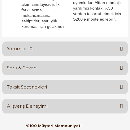
uyumludur. Alttan montajlı
akım sınırlayıcıdır. İki
yardımcı kontak, %50
farklı açma
yerden tasarruf etmek için
mekanizmasına
S200'e monte edilebilir.
sahiptirler, aşırı yük
koruması için gecikmeli
e Pako Şalterler
Yorumlar (0)
Soru & Cevap
Bu ürüne ilk yorumu siz yapın!
Taksit Seçenekleri
Yorum Yaz
Ürün hakkında henüz soru sorulmamış.
Alışveriş Deneyimi
Soru Sor
Orijinal kutusuyla ertesi gün
%100 Müşteri Memnuniyeti
ulaştı elimize. Teşekkürler.