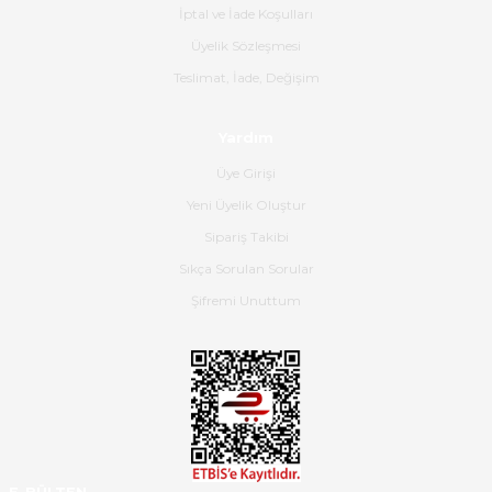
İptal ve İade Koşulları
B... K... | 16/06/2026
Üyelik Sözleşmesi
Gerçekten harika ve etkileyici
Teslimat, İade, Değişim
olmuş, tam istediğim gibi. Ayrıca
satış personeline de güzel ve
Yardım
nazik ilgisi için teşekkür ederim.
Üye Girişi
Dima Kulalac | 18/05/2026
Yeni Üyelik Oluştur
Hızlı bir şekilde elimize ulaştı
Sipariş Takibi
güzel paketlenmişti
Sıkça Sorulan Sorular
B... K... | 16/05/2026
Şifremi Unuttum
Ürün iki gün içinde elime
ulaştı.Ürünün paketlenmesi
gayet başarılı hasarsız bir şekilde
teslim aldım. Bu konudaki
hassasiyetleri ve Ürünün kalitesi
için teşekkür ederim