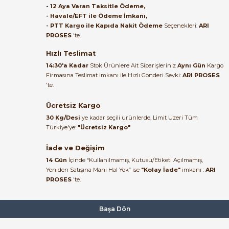
- 12 Aya Varan Taksitle Ödeme,
- Havale/EFT ile Ödeme İmkanı,
B... A... | 27/06/2026
- PTT Kargo ile Kapıda Nakit Ödeme
Seçenekleri:
ARI
PROSES
'te.
Satıcı ilgili ve çok yardım severdi
bundan mehmet bey ilgi ve
Hızlı Teslimat
alakası için teşekkür ederim
14:30'a Kadar
Stok Ürünlere Ait Siparişleriniz
Aynı Gün
Kargo
Firmasına Teslimat imkanı ile Hızlı Gönderi Sevki:
ARI PROSES
muhammed demirci |
'te.
22/06/2026
Ücretsiz Kargo
Ürün elime eksiksiz ve hasarsız
30 Kg/Desi
'ye kadar seçili ürünlerde, Limit Üzeri Tüm
ulaştı. Paketleme özenliydi,
Türkiye'ye:
"Ücretsiz Kargo"
alışveriş sürecinden memnun
kaldım.
İade ve Değişim
14 Gün
İçinde “Kullanılmamış, Kutusu/Etiketi Açılmamış,
Kemal Toktaş | 20/06/2026
Yeniden Satışına Mani Hal Yok” ise
"Kolay İade"
imkanı :
ARI
PROSES
'te.
Alışveriş süreci de hızlı ve
problemsiz geçti.
Başa Dön
Kemal Toktaş | 20/06/2026