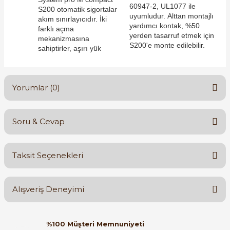
60947-2, UL1077 ile
S200 otomatik sigortalar
uyumludur. Alttan montajlı
akım sınırlayıcıdır. İki
yardımcı kontak, %50
farklı açma
yerden tasarruf etmek için
mekanizmasına
S200'e monte edilebilir.
sahiptirler, aşırı yük
e Pako Şalterler
Yorumlar (0)
Soru & Cevap
Bu ürüne ilk yorumu siz yapın!
Taksit Seçenekleri
Yorum Yaz
Ürün hakkında henüz soru sorulmamış.
Alışveriş Deneyimi
Soru Sor
Orijinal kutusuyla ertesi gün
%100 Müşteri Memnuniyeti
ulaştı elimize. Teşekkürler.