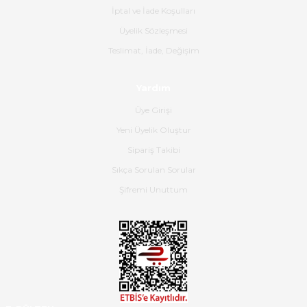
İptal ve İade Koşulları
B... K... | 16/06/2026
Üyelik Sözleşmesi
Gerçekten harika ve etkileyici
Teslimat, İade, Değişim
olmuş, tam istediğim gibi. Ayrıca
satış personeline de güzel ve
Yardım
nazik ilgisi için teşekkür ederim.
Üye Girişi
Dima Kulalac | 18/05/2026
Yeni Üyelik Oluştur
Hızlı bir şekilde elimize ulaştı
Sipariş Takibi
güzel paketlenmişti
Sıkça Sorulan Sorular
B... K... | 16/05/2026
Şifremi Unuttum
Ürün iki gün içinde elime
ulaştı.Ürünün paketlenmesi
gayet başarılı hasarsız bir şekilde
teslim aldım. Bu konudaki
hassasiyetleri ve Ürünün kalitesi
için teşekkür ederim