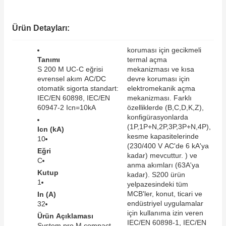
SIMATIC SAFETY
Kaynakları - UPS
Ürün Detayları:
SIMATIC TIA PORTAL HMI Yazılımları
re Kesiciler
koruması için gecikmeli
SIMATIC Yazılım Paketleri
Tanımı
termal açma
S 200 M UC-C eğrisi
mekanizması ve kısa
evrensel akım AC/DC
devre koruması için
SIMOTION Hareket Kontrol Üniteleri
otomatik sigorta standart:
elektromekanik açma
IEC/EN 60898, IEC/EN
mekanizması. Farklı
alterleri
SIRIUS SAFETY
60947-2 Icn=10kA
özelliklerde (B,C,D,K,Z),
konfigürasyonlarda
er Şalterleri
(1P,1P+N,2P,3P,3P+N,4P),
Icn (kA)
WinCC Unified Runtime Yazılımları
kesme kapasitelerinde
10
(230/400 V AC'de 6 kA'ya
Eğri
kadar) mevcuttur. ) ve
C
anma akımları (63A'ya
Kutup
ler
kadar). S200 ürün
1
yelpazesindeki tüm
MCB'ler, konut, ticari ve
In (A)
ı
endüstriyel uygulamalar
32
için kullanıma izin veren
Ürün Açıklaması
umuşak Yol Vericiler
IEC/EN 60898-1, IEC/EN
System pro M compact