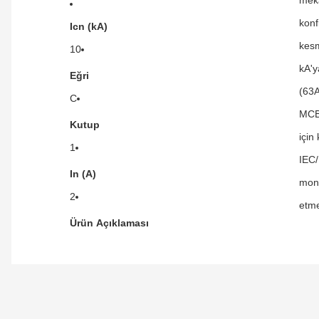
konf
Icn (kA)
kesm
10
kA'y
Eğri
(63A
C
MCB'
Kutup
için
1
IEC/
In (A)
mont
2
etme
Ürün Açıklaması
Orijinal kutusuyla ertesi gün ulaştı elimize.