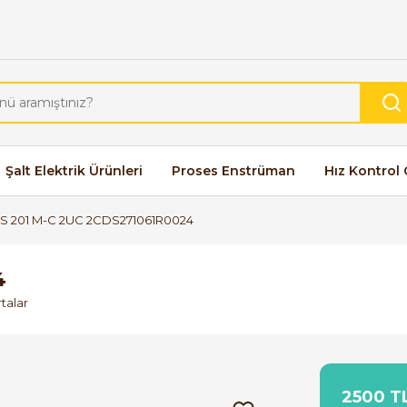
Şalt Elektrik Ürünleri
Proses Enstrüman
Hız Kontrol 
S 201 M-C 2UC 2CDS271061R0024
4
talar
2500 TL