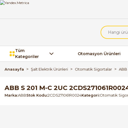
Tüm
Otomasyon Ürünleri
Kategoriler
Anasayfa
Şalt Elektrik Ürünleri
Otomatik Sigortalar
ABB 
ABB S 201 M-C 2UC 2CDS271061R002
Marka
ABB
Stok Kodu
2CDS271061R0024
Kategori
Otomatik Sigor