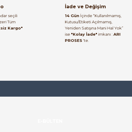
go
İade ve Değişim
dar seçili
14 Gün
İçinde “Kullanılmamış,
Üzeri Tüm
Kutusu/Etiketi Açılmamış,
tsiz Kargo"
Yeniden Satışına Mani Hal Yok”
ise
"Kolay İade"
imkanı :
ARI
PROSES
'te.
E-BÜLTEN