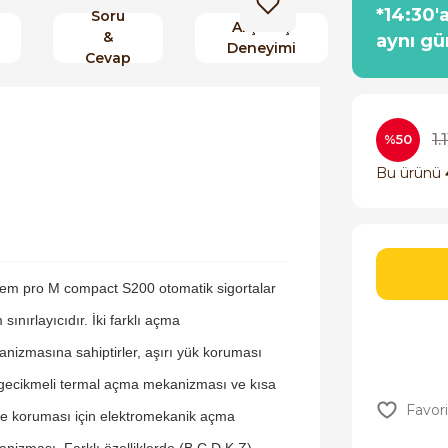
*14:30'
Soru
Alışveriş
&
aynı gü
Deneyimi
Cevap
1.
%50
Bu ürünü
em pro M compact S200 otomatik sigortalar
 sınırlayıcıdır. İki farklı açma
nizmasına sahiptirler, aşırı yük koruması
 gecikmeli termal açma mekanizması ve kısa
e koruması için elektromekanik açma
nizması. Farklı özelliklerde (B,C,D,K,Z),