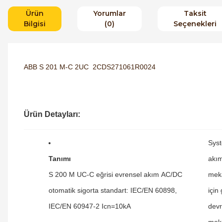
Ürün
Yorumlar
Taksit
Bilgisi
(0)
Seçenekleri
ABB S 201 M-C 2UC 2CDS271061R0024
Ürün Detayları:
Syst
Tanımı
akım
S 200 M UC-C eğrisi evrensel akım AC/DC
meka
otomatik sigorta standart: IEC/EN 60898,
için
IEC/EN 60947-2 Icn=10kA
devr
meka