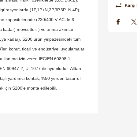
Karşıl
igürasyonlarda (1P,1P+N,2P,3P,3P+N,4P),
e kapasitelerinde (230/400 V AC'de 6
a kadar) mevcuttur. ) ve anma akımları
'ya kadar). S200 ürün yelpazesindeki tüm
ler, konut, ticari ve endüstriyel uygulamalar
 kullanıma izin veren IEC/EN 60898-1,
EN 60947-2, UL1077 ile uyumludur. Alttan
ajlı yardımcı kontak, %50 yerden tasarruf
k için S200'e monte edilebilir.