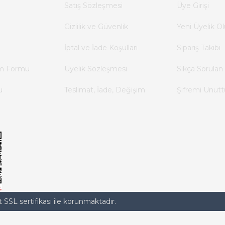
Satış Sözleşmesi
Üye Girişi
Gizlilik ve Güvenlik
Yeni Üyelik Ol
İptal ve İade Koşulları
Sipariş Takibi
im Formu
Üyelik Sözleşmesi
Sıkça Sorulan 
u
Teslimat, İade, Değişim
Şifremi Unut
t SSL sertifikası ile korunmaktadır.