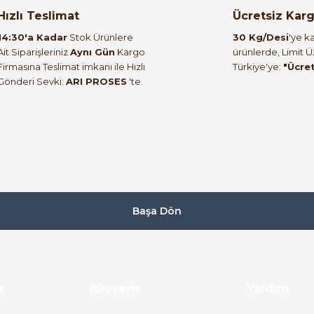
orulmamış.
 yapın!
Hızlı Teslimat
Ücretsiz Kar
14:30'a Kadar
Stok Ürünlere
30 Kg/Desi
'ye ka
Ait Siparişleriniz
Aynı Gün
Kargo
ürünlerde, Limit 
Firmasına Teslimat imkanı ile Hızlı
Türkiye'ye:
"Ücre
Gönderi Sevki:
ARI PROSES
'te.
Başa Dön
a
Alışveriş
Yardım