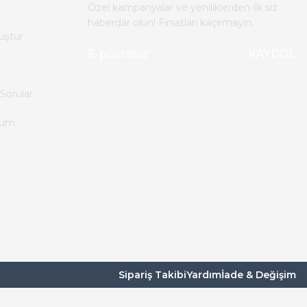
Özel kampanyalar ve yeniliklerden ilk siz
haberdar olun! Fırsatları kaçırmayın.
uştur
KAYDOL
Sorular
tum
Sipariş Takibi
Yardım
İade & Değişim