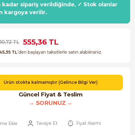
a kadar sipariş verildiğinde, ✓ Stok olanlar
n kargoya verilir.
555,36 TL
110,72 TL
45,35 TL
’den başlayan taksitlerle satın alabilirsiniz.
Ürün stokta kalmamıştır (Gelince Bilgi Ver)
Güncel Fiyat & Teslim
→ SORUNUZ ←
Tavsiye Et
Fiyat Alarmı