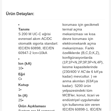
SIMATIC SAFETY
Kaynakları - UPS
Ürün Detayları:
SIMATIC TIA PORTAL HMI Yazılımları
re Kesiciler
koruması için gecikmeli
SIMATIC Yazılım Paketleri
Tanımı
termal açma
S 200 M UC-C eğrisi
mekanizması ve kısa
evrensel akım AC/DC
devre koruması için
SIMOTION Hareket Kontrol Üniteleri
otomatik sigorta standart:
elektromekanik açma
IEC/EN 60898, IEC/EN
mekanizması. Farklı
alterleri
SIRIUS SAFETY
60947-2 Icn=10kA
özelliklerde (B,C,D,K,Z),
konfigürasyonlarda
er Şalterleri
(1P,1P+N,2P,3P,3P+N,4P),
Icn (kA)
WinCC Unified Runtime Yazılımları
kesme kapasitelerinde
10
(230/400 V AC'de 6 kA'ya
Eğri
kadar) mevcuttur. ) ve
C
anma akımları (63A'ya
Kutup
ler
kadar). S200 ürün
1
yelpazesindeki tüm
MCB'ler, konut, ticari ve
In (A)
ı
endüstriyel uygulamalar
25
için kullanıma izin veren
Ürün Açıklaması
umuşak Yol Vericiler
IEC/EN 60898-1, IEC/EN
System pro M compact