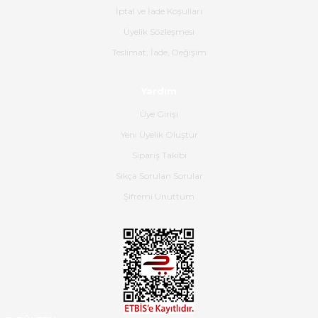
İptal ve İade Koşulları
B... K... | 16/06/2026
Üyelik Sözleşmesi
Gerçekten harika ve etkileyici
Teslimat, İade, Değişim
olmuş, tam istediğim gibi. Ayrıca
satış personeline de güzel ve
Yardım
nazik ilgisi için teşekkür ederim.
Üye Girişi
Dima Kulalac | 18/05/2026
Yeni Üyelik Oluştur
Hızlı bir şekilde elimize ulaştı
Sipariş Takibi
güzel paketlenmişti
Sıkça Sorulan Sorular
B... K... | 16/05/2026
Şifremi Unuttum
Ürün iki gün içinde elime
ulaştı.Ürünün paketlenmesi
gayet başarılı hasarsız bir şekilde
teslim aldım. Bu konudaki
hassasiyetleri ve Ürünün kalitesi
için teşekkür ederim