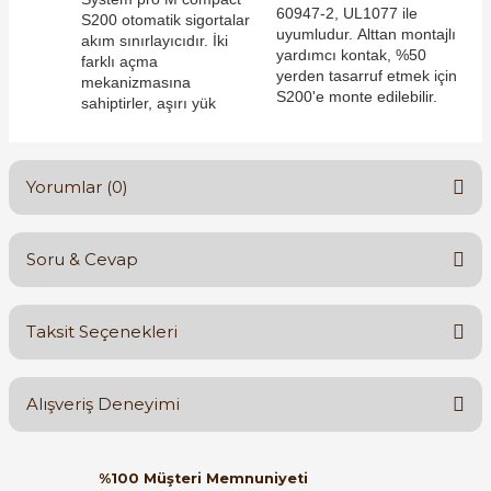
60947-2, UL1077 ile
S200 otomatik sigortalar
uyumludur. Alttan montajlı
akım sınırlayıcıdır. İki
yardımcı kontak, %50
farklı açma
yerden tasarruf etmek için
mekanizmasına
S200'e monte edilebilir.
sahiptirler, aşırı yük
e Pako Şalterler
Yorumlar (0)
Soru & Cevap
Bu ürüne ilk yorumu siz yapın!
Taksit Seçenekleri
Yorum Yaz
Ürün hakkında henüz soru sorulmamış.
Alışveriş Deneyimi
Soru Sor
Orijinal kutusuyla ertesi gün
%100 Müşteri Memnuniyeti
ulaştı elimize. Teşekkürler.