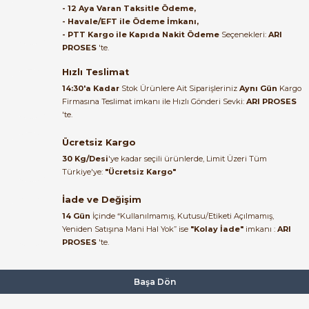
- 12 Aya Varan Taksitle Ödeme,
- Havale/EFT ile Ödeme İmkanı,
B... A... | 27/06/2026
- PTT Kargo ile Kapıda Nakit Ödeme
Seçenekleri:
ARI
PROSES
'te.
Satıcı ilgili ve çok yardım severdi
bundan mehmet bey ilgi ve
Hızlı Teslimat
alakası için teşekkür ederim
14:30'a Kadar
Stok Ürünlere Ait Siparişleriniz
Aynı Gün
Kargo
Firmasına Teslimat imkanı ile Hızlı Gönderi Sevki:
ARI PROSES
muhammed demirci |
'te.
22/06/2026
Ücretsiz Kargo
Ürün elime eksiksiz ve hasarsız
30 Kg/Desi
'ye kadar seçili ürünlerde, Limit Üzeri Tüm
ulaştı. Paketleme özenliydi,
Türkiye'ye:
"Ücretsiz Kargo"
alışveriş sürecinden memnun
kaldım.
İade ve Değişim
14 Gün
İçinde “Kullanılmamış, Kutusu/Etiketi Açılmamış,
Kemal Toktaş | 20/06/2026
Yeniden Satışına Mani Hal Yok” ise
"Kolay İade"
imkanı :
ARI
PROSES
'te.
Alışveriş süreci de hızlı ve
problemsiz geçti.
Başa Dön
Kemal Toktaş | 20/06/2026