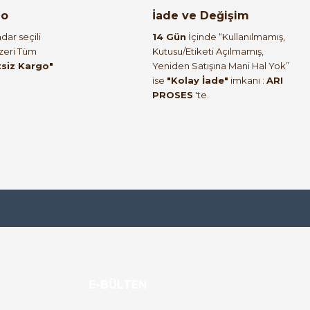
go
İade ve Değişim
dar seçili
14 Gün
İçinde “Kullanılmamış,
Üzeri Tüm
Kutusu/Etiketi Açılmamış,
tsiz Kargo"
Yeniden Satışına Mani Hal Yok”
ise
"Kolay İade"
imkanı :
ARI
PROSES
'te.
E-BÜLTEN