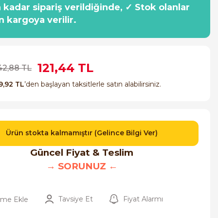
a kadar sipariş verildiğinde, ✓ Stok olanlar
n kargoya verilir.
121,44 TL
42,88 TL
9,92 TL
’den başlayan taksitlerle satın alabilirsiniz.
Ürün stokta kalmamıştır (Gelince Bilgi Ver)
Güncel Fiyat & Teslim
→ SORUNUZ ←
Tavsiye Et
Fiyat Alarmı