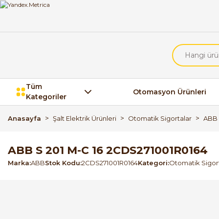
Tüm
Otomasyon Ürünleri
Kategoriler
Anasayfa
Şalt Elektrik Ürünleri
Otomatik Sigortalar
ABB 
ABB S 201 M-C 16 2CDS271001R0164
Marka
ABB
Stok Kodu
2CDS271001R0164
Kategori
Otomatik Sigor