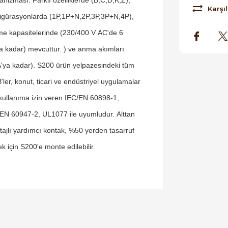
Karşıl
igürasyonlarda (1P,1P+N,2P,3P,3P+N,4P),
e kapasitelerinde (230/400 V AC'de 6
a kadar) mevcuttur. ) ve anma akımları
'ya kadar). S200 ürün yelpazesindeki tüm
ler, konut, ticari ve endüstriyel uygulamalar
 kullanıma izin veren IEC/EN 60898-1,
EN 60947-2, UL1077 ile uyumludur. Alttan
ajlı yardımcı kontak, %50 yerden tasarruf
k için S200'e monte edilebilir.