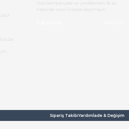
Özel kampanyalar ve yeniliklerden ilk siz
haberdar olun! Fırsatları kaçırmayın.
uştur
KAYDOL
Sorular
tum
Sipariş Takibi
Yardım
İade & Değişim