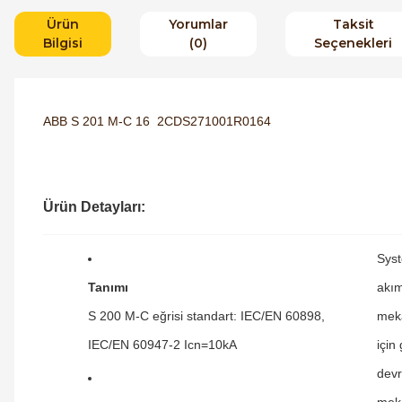
Ürün
Yorumlar
Taksit
Bilgisi
(0)
Seçenekleri
ABB S 201 M-C 16 2CDS271001R0164
Ürün Detayları:
Syst
Tanımı
akım
S 200 M-C eğrisi standart: IEC/EN 60898,
meka
IEC/EN 60947-2 Icn=10kA
için
devr
meka