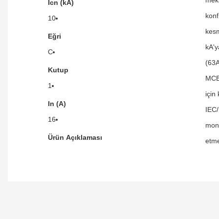
Icn (kA)
konf
10
kesm
Eğri
kA'y
C
(63A
Kutup
MCB'
1
için
In (A)
IEC/
16
mont
Ürün Açıklaması
etme
Orijinal kutusuyla ertesi gün ulaştı elimize.