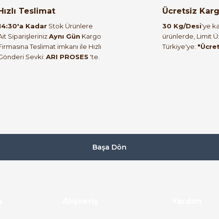
orulmamış.
 yapın!
Hızlı Teslimat
Ücretsiz Kar
14:30'a Kadar
Stok Ürünlere
30 Kg/Desi
'ye ka
Ait Siparişleriniz
Aynı Gün
Kargo
ürünlerde, Limit 
Firmasına Teslimat imkanı ile Hızlı
Türkiye'ye:
"Ücre
Gönderi Sevki:
ARI PROSES
'te.
Başa Dön
a
Alışveriş
Yardım