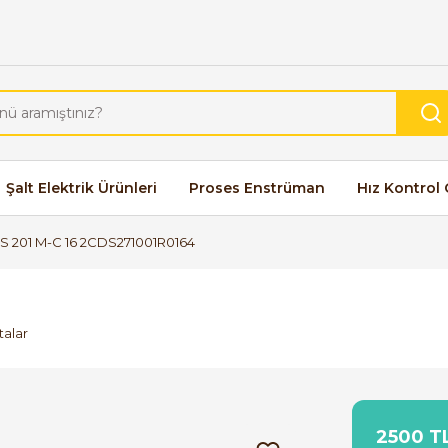
Şalt Elektrik Ürünleri
Proses Enstrüman
Hız Kontrol 
S 201 M-C 16 2CDS271001R0164
talar
2500 TL