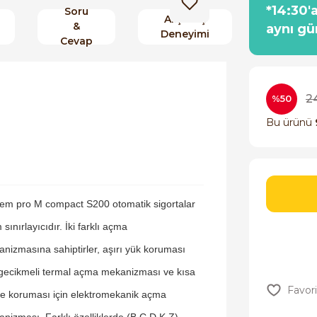
*14:30'
Soru
Alışveriş
&
aynı gü
Deneyimi
Cevap
2
%50
Bu ürünü
em pro M compact S200 otomatik sigortalar
 sınırlayıcıdır. İki farklı açma
nizmasına sahiptirler, aşırı yük koruması
 gecikmeli termal açma mekanizması ve kısa
e koruması için elektromekanik açma
nizması. Farklı özelliklerde (B,C,D,K,Z),