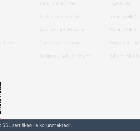
Satış Sözleşmesi
Üye Girişi
Gizlilik ve Güvenlik
Yeni Üyelik Ol
İptal ve İade Koşulları
Sipariş Takibi
im Formu
Üyelik Sözleşmesi
Sıkça Sorulan 
u
Teslimat, İade, Değişim
Şifremi Unut
t SSL sertifikası ile korunmaktadır.