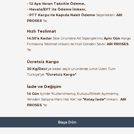
- 12 Aya Varan Taksitle Ödeme,
- Havale/EFT ile Ödeme İmkanı,
B... A... | 27/06/2026
- PTT Kargo ile Kapıda Nakit Ödeme
Seçenekleri:
ARI
PROSES
'te.
Satıcı ilgili ve çok yardım severdi
bundan mehmet bey ilgi ve
Hızlı Teslimat
alakası için teşekkür ederim
14:30'a Kadar
Stok Ürünlere Ait Siparişleriniz
Aynı Gün
Kargo
Firmasına Teslimat imkanı ile Hızlı Gönderi Sevki:
ARI PROSES
muhammed demirci |
'te.
22/06/2026
Ücretsiz Kargo
Ürün elime eksiksiz ve hasarsız
30 Kg/Desi
'ye kadar seçili ürünlerde, Limit Üzeri Tüm
ulaştı. Paketleme özenliydi,
Türkiye'ye:
"Ücretsiz Kargo"
alışveriş sürecinden memnun
kaldım.
İade ve Değişim
14 Gün
İçinde “Kullanılmamış, Kutusu/Etiketi Açılmamış,
Kemal Toktaş | 20/06/2026
Yeniden Satışına Mani Hal Yok” ise
"Kolay İade"
imkanı :
ARI
PROSES
'te.
Alışveriş süreci de hızlı ve
problemsiz geçti.
Başa Dön
Kemal Toktaş | 20/06/2026