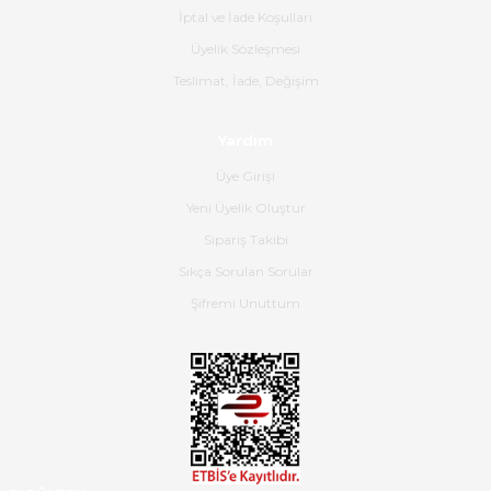
İptal ve İade Koşulları
B... K... | 16/06/2026
Üyelik Sözleşmesi
Gerçekten harika ve etkileyici
Teslimat, İade, Değişim
olmuş, tam istediğim gibi. Ayrıca
satış personeline de güzel ve
Yardım
nazik ilgisi için teşekkür ederim.
Üye Girişi
Dima Kulalac | 18/05/2026
Yeni Üyelik Oluştur
Hızlı bir şekilde elimize ulaştı
Sipariş Takibi
güzel paketlenmişti
Sıkça Sorulan Sorular
B... K... | 16/05/2026
Şifremi Unuttum
Ürün iki gün içinde elime
ulaştı.Ürünün paketlenmesi
gayet başarılı hasarsız bir şekilde
teslim aldım. Bu konudaki
hassasiyetleri ve Ürünün kalitesi
için teşekkür ederim