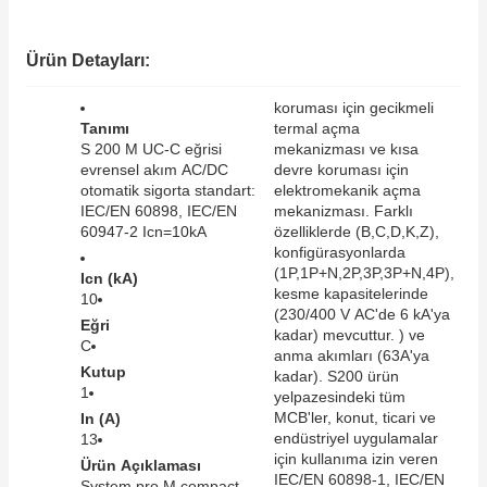
SIMATIC SAFETY
Kaynakları - UPS
Ürün Detayları:
SIMATIC TIA PORTAL HMI Yazılımları
re Kesiciler
koruması için gecikmeli
SIMATIC Yazılım Paketleri
Tanımı
termal açma
S 200 M UC-C eğrisi
mekanizması ve kısa
evrensel akım AC/DC
devre koruması için
SIMOTION Hareket Kontrol Üniteleri
otomatik sigorta standart:
elektromekanik açma
IEC/EN 60898, IEC/EN
mekanizması. Farklı
alterleri
SIRIUS SAFETY
60947-2 Icn=10kA
özelliklerde (B,C,D,K,Z),
konfigürasyonlarda
er Şalterleri
(1P,1P+N,2P,3P,3P+N,4P),
Icn (kA)
WinCC Unified Runtime Yazılımları
kesme kapasitelerinde
10
(230/400 V AC'de 6 kA'ya
Eğri
kadar) mevcuttur. ) ve
C
anma akımları (63A'ya
Kutup
ler
kadar). S200 ürün
1
yelpazesindeki tüm
MCB'ler, konut, ticari ve
In (A)
ı
endüstriyel uygulamalar
13
için kullanıma izin veren
Ürün Açıklaması
umuşak Yol Vericiler
IEC/EN 60898-1, IEC/EN
System pro M compact