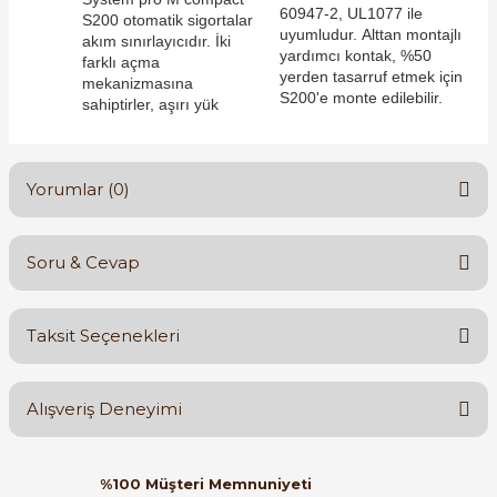
60947-2, UL1077 ile
S200 otomatik sigortalar
uyumludur. Alttan montajlı
akım sınırlayıcıdır. İki
yardımcı kontak, %50
farklı açma
yerden tasarruf etmek için
mekanizmasına
S200'e monte edilebilir.
sahiptirler, aşırı yük
e Pako Şalterler
Yorumlar (0)
Soru & Cevap
Bu ürüne ilk yorumu siz yapın!
Taksit Seçenekleri
Yorum Yaz
Ürün hakkında henüz soru sorulmamış.
Alışveriş Deneyimi
Soru Sor
Orijinal kutusuyla ertesi gün
%100 Müşteri Memnuniyeti
ulaştı elimize. Teşekkürler.