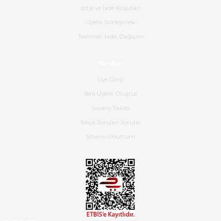
İptal ve İade Koşulları
B... K... | 16/06/2026
Üyelik Sözleşmesi
Gerçekten harika ve etkileyici
Teslimat, İade, Değişim
olmuş, tam istediğim gibi. Ayrıca
satış personeline de güzel ve
Yardım
nazik ilgisi için teşekkür ederim.
Üye Girişi
Dima Kulalac | 18/05/2026
Yeni Üyelik Oluştur
Hızlı bir şekilde elimize ulaştı
Sipariş Takibi
güzel paketlenmişti
Sıkça Sorulan Sorular
B... K... | 16/05/2026
Şifremi Unuttum
Ürün iki gün içinde elime
ulaştı.Ürünün paketlenmesi
gayet başarılı hasarsız bir şekilde
teslim aldım. Bu konudaki
hassasiyetleri ve Ürünün kalitesi
için teşekkür ederim