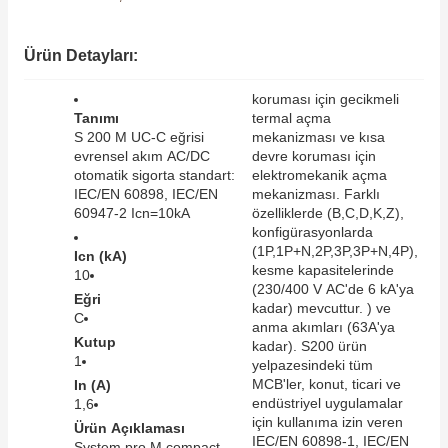
SIMATIC SAFETY
Kaynakları - UPS
Ürün Detayları:
SIMATIC TIA PORTAL HMI Yazılımları
re Kesiciler
koruması için gecikmeli
SIMATIC Yazılım Paketleri
Tanımı
termal açma
S 200 M UC-C eğrisi
mekanizması ve kısa
evrensel akım AC/DC
devre koruması için
SIMOTION Hareket Kontrol Üniteleri
otomatik sigorta standart:
elektromekanik açma
IEC/EN 60898, IEC/EN
mekanizması. Farklı
alterleri
SIRIUS SAFETY
60947-2 Icn=10kA
özelliklerde (B,C,D,K,Z),
konfigürasyonlarda
er Şalterleri
(1P,1P+N,2P,3P,3P+N,4P),
Icn (kA)
WinCC Unified Runtime Yazılımları
kesme kapasitelerinde
10
(230/400 V AC'de 6 kA'ya
Eğri
kadar) mevcuttur. ) ve
C
anma akımları (63A'ya
Kutup
ler
kadar). S200 ürün
1
yelpazesindeki tüm
MCB'ler, konut, ticari ve
In (A)
ı
endüstriyel uygulamalar
1,6
için kullanıma izin veren
Ürün Açıklaması
umuşak Yol Vericiler
IEC/EN 60898-1, IEC/EN
System pro M compact