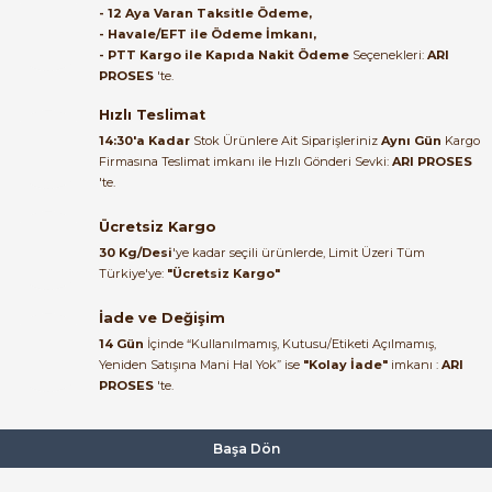
- 12 Aya Varan Taksitle Ödeme,
- Havale/EFT ile Ödeme İmkanı,
B... A... | 27/06/2026
- PTT Kargo ile Kapıda Nakit Ödeme
Seçenekleri:
ARI
PROSES
'te.
Satıcı ilgili ve çok yardım severdi
bundan mehmet bey ilgi ve
Hızlı Teslimat
alakası için teşekkür ederim
14:30'a Kadar
Stok Ürünlere Ait Siparişleriniz
Aynı Gün
Kargo
Firmasına Teslimat imkanı ile Hızlı Gönderi Sevki:
ARI PROSES
muhammed demirci |
'te.
22/06/2026
Ücretsiz Kargo
Ürün elime eksiksiz ve hasarsız
30 Kg/Desi
'ye kadar seçili ürünlerde, Limit Üzeri Tüm
ulaştı. Paketleme özenliydi,
Türkiye'ye:
"Ücretsiz Kargo"
alışveriş sürecinden memnun
kaldım.
İade ve Değişim
14 Gün
İçinde “Kullanılmamış, Kutusu/Etiketi Açılmamış,
Kemal Toktaş | 20/06/2026
Yeniden Satışına Mani Hal Yok” ise
"Kolay İade"
imkanı :
ARI
PROSES
'te.
Alışveriş süreci de hızlı ve
problemsiz geçti.
Başa Dön
Kemal Toktaş | 20/06/2026