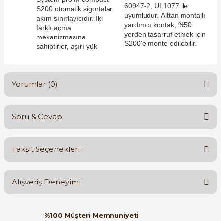
60947-2, UL1077 ile
S200 otomatik sigortalar
uyumludur. Alttan montajlı
akım sınırlayıcıdır. İki
yardımcı kontak, %50
farklı açma
yerden tasarruf etmek için
mekanizmasına
S200'e monte edilebilir.
sahiptirler, aşırı yük
e Pako Şalterler
Yorumlar (0)
Soru & Cevap
Bu ürüne ilk yorumu siz yapın!
Taksit Seçenekleri
Yorum Yaz
Ürün hakkında henüz soru sorulmamış.
Alışveriş Deneyimi
Soru Sor
Orijinal kutusuyla ertesi gün
%100 Müşteri Memnuniyeti
ulaştı elimize. Teşekkürler.