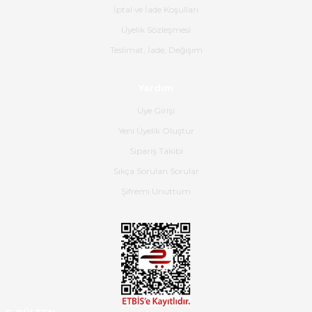
İptal ve İade Koşulları
B... K... | 16/06/2026
Üyelik Sözleşmesi
Gerçekten harika ve etkileyici
Teslimat, İade, Değişim
olmuş, tam istediğim gibi. Ayrıca
satış personeline de güzel ve
Yardım
nazik ilgisi için teşekkür ederim.
Üye Girişi
Dima Kulalac | 18/05/2026
Yeni Üyelik Oluştur
Hızlı bir şekilde elimize ulaştı
Sipariş Takibi
güzel paketlenmişti
Sıkça Sorulan Sorular
B... K... | 16/05/2026
Şifremi Unuttum
Ürün iki gün içinde elime
ulaştı.Ürünün paketlenmesi
gayet başarılı hasarsız bir şekilde
teslim aldım. Bu konudaki
hassasiyetleri ve Ürünün kalitesi
için teşekkür ederim