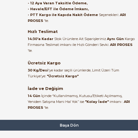
- 12 Aya Varan Taksitle Ödeme,
- Havale/EFT ile Ödeme İmkanı,
B... A... | 27/06/2026
- PTT Kargo ile Kapıda Nakit Ödeme
Seçenekleri:
ARI
PROSES
'te.
Satıcı ilgili ve çok yardım severdi
bundan mehmet bey ilgi ve
Hızlı Teslimat
alakası için teşekkür ederim
14:30'a Kadar
Stok Ürünlere Ait Siparişleriniz
Aynı Gün
Kargo
Firmasına Teslimat imkanı ile Hızlı Gönderi Sevki:
ARI PROSES
muhammed demirci |
'te.
22/06/2026
Ücretsiz Kargo
Ürün elime eksiksiz ve hasarsız
30 Kg/Desi
'ye kadar seçili ürünlerde, Limit Üzeri Tüm
ulaştı. Paketleme özenliydi,
Türkiye'ye:
"Ücretsiz Kargo"
alışveriş sürecinden memnun
kaldım.
İade ve Değişim
14 Gün
İçinde “Kullanılmamış, Kutusu/Etiketi Açılmamış,
Kemal Toktaş | 20/06/2026
Yeniden Satışına Mani Hal Yok” ise
"Kolay İade"
imkanı :
ARI
PROSES
'te.
Alışveriş süreci de hızlı ve
problemsiz geçti.
Başa Dön
Kemal Toktaş | 20/06/2026