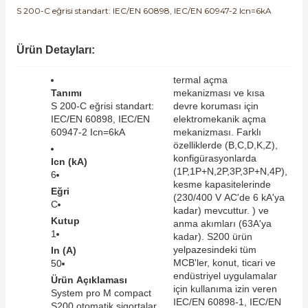
S 200-C eğrisi standart: IEC/EN 60898, IEC/EN 60947-2 Icn=6kA
SIMATIC SAFETY
Kaynakları - UPS
SIMATIC TIA PORTAL HMI Yazılımları
Ürün Detayları:
re Kesiciler
SIMATIC Yazılım Paketleri
termal açma
Tanımı
mekanizması ve kısa
S 200-C eğrisi standart:
devre koruması için
SIMOTION Hareket Kontrol Üniteleri
IEC/EN 60898, IEC/EN
elektromekanik açma
60947-2 Icn=6kA
mekanizması. Farklı
alterleri
özelliklerde (B,C,D,K,Z),
SIRIUS SAFETY
konfigürasyonlarda
Icn (kA)
er Şalterleri
(1P,1P+N,2P,3P,3P+N,4P),
6
WinCC Unified Runtime Yazılımları
kesme kapasitelerinde
Eğri
(230/400 V AC'de 6 kA'ya
C
kadar) mevcuttur. ) ve
Kutup
anma akımları (63A'ya
1
ler
kadar). S200 ürün
yelpazesindeki tüm
In (A)
MCB'ler, konut, ticari ve
50
ı
endüstriyel uygulamalar
Ürün Açıklaması
için kullanıma izin veren
System pro M compact
IEC/EN 60898-1, IEC/EN
umuşak Yol Vericiler
S200 otomatik sigortalar