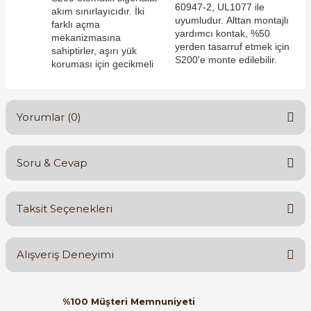
60947-2, UL1077 ile
akım sınırlayıcıdır. İki
uyumludur. Alttan montajlı
farklı açma
yardımcı kontak, %50
mekanizmasına
yerden tasarruf etmek için
sahiptirler, aşırı yük
S200'e monte edilebilir.
koruması için gecikmeli
e Pako Şalterler
Yorumlar (0)
Soru & Cevap
Bu ürüne ilk yorumu siz yapın!
Taksit Seçenekleri
Yorum Yaz
Ürün hakkında henüz soru sorulmamış.
Alışveriş Deneyimi
Soru Sor
Orijinal kutusuyla ertesi gün
%100 Müşteri Memnuniyeti
ulaştı elimize. Teşekkürler.