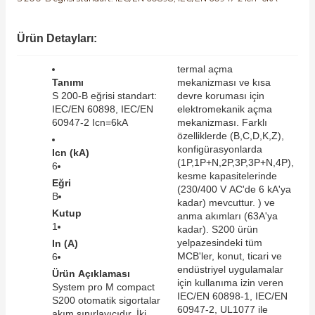
SIMATIC SAFETY
Kaynakları - UPS
Ürün Detayları:
SIMATIC TIA PORTAL HMI Yazılımları
re Kesiciler
termal açma
SIMATIC Yazılım Paketleri
Tanımı
mekanizması ve kısa
S 200-B eğrisi standart:
devre koruması için
IEC/EN 60898, IEC/EN
elektromekanik açma
SIMOTION Hareket Kontrol Üniteleri
60947-2 Icn=6kA
mekanizması. Farklı
özelliklerde (B,C,D,K,Z),
alterleri
konfigürasyonlarda
SIRIUS SAFETY
Icn (kA)
(1P,1P+N,2P,3P,3P+N,4P),
6
er Şalterleri
kesme kapasitelerinde
Eğri
WinCC Unified Runtime Yazılımları
(230/400 V AC'de 6 kA'ya
B
kadar) mevcuttur. ) ve
Kutup
anma akımları (63A'ya
1
kadar). S200 ürün
ler
yelpazesindeki tüm
In (A)
MCB'ler, konut, ticari ve
6
endüstriyel uygulamalar
Ürün Açıklaması
ı
için kullanıma izin veren
System pro M compact
IEC/EN 60898-1, IEC/EN
S200 otomatik sigortalar
60947-2, UL1077 ile
umuşak Yol Vericiler
akım sınırlayıcıdır. İki