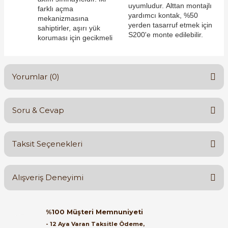
uyumludur. Alttan montajlı
farklı açma
yardımcı kontak, %50
mekanizmasına
yerden tasarruf etmek için
sahiptirler, aşırı yük
S200'e monte edilebilir.
koruması için gecikmeli
e Pako Şalterler
Yorumlar (0)
Soru & Cevap
Bu ürüne ilk yorumu siz yapın!
Taksit Seçenekleri
Yorum Yaz
Ürün hakkında henüz soru sorulmamış.
Alışveriş Deneyimi
Soru Sor
Orijinal kutusuyla ertesi gün
%100 Müşteri Memnuniyeti
ulaştı elimize. Teşekkürler.
- 12 Aya Varan Taksitle Ödeme,