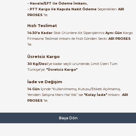
- Havale/EFT ile Ödeme İmkanı,
B... A... | 27/06/2026
- PTT Kargo ile Kapıda Nakit Ödeme
Seçenekleri:
ARI
PROSES
'te.
Satıcı ilgili ve çok yardım severdi
bundan mehmet bey ilgi ve
Hızlı Teslimat
alakası için teşekkür ederim
14:30'a Kadar
Stok Ürünlere Ait Siparişleriniz
Aynı Gün
Kargo
Firmasına Teslimat imkanı ile Hızlı Gönderi Sevki:
ARI PROSES
muhammed demirci |
'te.
22/06/2026
Ücretsiz Kargo
Ürün elime eksiksiz ve hasarsız
30 Kg/Desi
'ye kadar seçili ürünlerde, Limit Üzeri Tüm
ulaştı. Paketleme özenliydi,
Türkiye'ye:
"Ücretsiz Kargo"
alışveriş sürecinden memnun
kaldım.
İade ve Değişim
14 Gün
İçinde “Kullanılmamış, Kutusu/Etiketi Açılmamış,
Kemal Toktaş | 20/06/2026
Yeniden Satışına Mani Hal Yok” ise
"Kolay İade"
imkanı :
ARI
PROSES
'te.
Alışveriş süreci de hızlı ve
problemsiz geçti.
Başa Dön
Kemal Toktaş | 20/06/2026