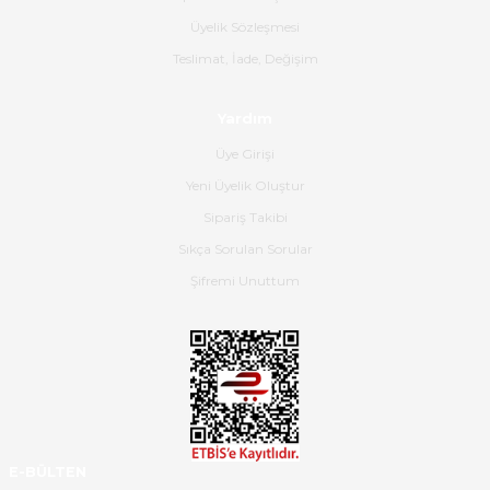
B... K... | 16/06/2026
Üyelik Sözleşmesi
Gerçekten harika ve etkileyici
Teslimat, İade, Değişim
olmuş, tam istediğim gibi. Ayrıca
satış personeline de güzel ve
Yardım
nazik ilgisi için teşekkür ederim.
Üye Girişi
Dima Kulalac | 18/05/2026
Yeni Üyelik Oluştur
Hızlı bir şekilde elimize ulaştı
Sipariş Takibi
güzel paketlenmişti
Sıkça Sorulan Sorular
B... K... | 16/05/2026
Şifremi Unuttum
Ürün iki gün içinde elime
ulaştı.Ürünün paketlenmesi
gayet başarılı hasarsız bir şekilde
teslim aldım. Bu konudaki
hassasiyetleri ve Ürünün kalitesi
için teşekkür ederim
E-BÜLTEN
C... K... | 16/05/2026