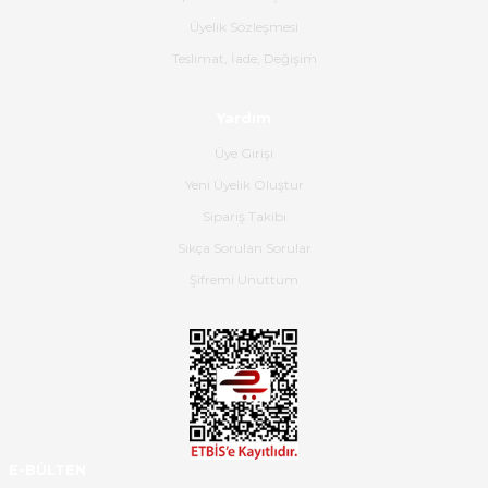
B... K... | 16/06/2026
Üyelik Sözleşmesi
Gerçekten harika ve etkileyici
Teslimat, İade, Değişim
olmuş, tam istediğim gibi. Ayrıca
satış personeline de güzel ve
Yardım
nazik ilgisi için teşekkür ederim.
Üye Girişi
Dima Kulalac | 18/05/2026
Yeni Üyelik Oluştur
Hızlı bir şekilde elimize ulaştı
Sipariş Takibi
güzel paketlenmişti
Sıkça Sorulan Sorular
B... K... | 16/05/2026
Şifremi Unuttum
Ürün iki gün içinde elime
ulaştı.Ürünün paketlenmesi
gayet başarılı hasarsız bir şekilde
teslim aldım. Bu konudaki
hassasiyetleri ve Ürünün kalitesi
için teşekkür ederim
E-BÜLTEN
C... K... | 16/05/2026