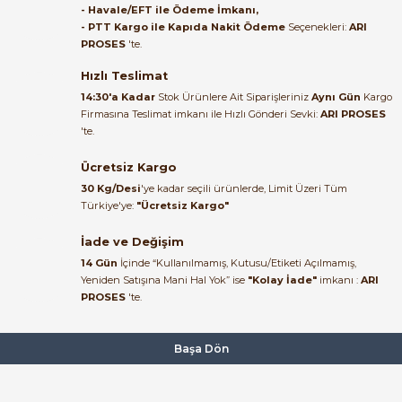
- Havale/EFT ile Ödeme İmkanı,
B... A... | 27/06/2026
- PTT Kargo ile Kapıda Nakit Ödeme
Seçenekleri:
ARI
PROSES
'te.
Satıcı ilgili ve çok yardım severdi
bundan mehmet bey ilgi ve
Hızlı Teslimat
alakası için teşekkür ederim
14:30'a Kadar
Stok Ürünlere Ait Siparişleriniz
Aynı Gün
Kargo
Firmasına Teslimat imkanı ile Hızlı Gönderi Sevki:
ARI PROSES
muhammed demirci |
'te.
22/06/2026
Ücretsiz Kargo
Ürün elime eksiksiz ve hasarsız
30 Kg/Desi
'ye kadar seçili ürünlerde, Limit Üzeri Tüm
ulaştı. Paketleme özenliydi,
Türkiye'ye:
"Ücretsiz Kargo"
alışveriş sürecinden memnun
kaldım.
İade ve Değişim
14 Gün
İçinde “Kullanılmamış, Kutusu/Etiketi Açılmamış,
Kemal Toktaş | 20/06/2026
Yeniden Satışına Mani Hal Yok” ise
"Kolay İade"
imkanı :
ARI
PROSES
'te.
Alışveriş süreci de hızlı ve
problemsiz geçti.
Başa Dön
Kemal Toktaş | 20/06/2026