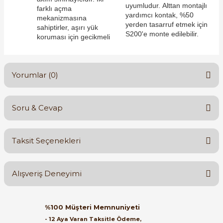
uyumludur. Alttan montajlı
farklı açma
yardımcı kontak, %50
mekanizmasına
yerden tasarruf etmek için
sahiptirler, aşırı yük
S200'e monte edilebilir.
koruması için gecikmeli
e Pako Şalterler
Yorumlar (0)
Soru & Cevap
Bu ürüne ilk yorumu siz yapın!
Taksit Seçenekleri
Yorum Yaz
Ürün hakkında henüz soru sorulmamış.
Alışveriş Deneyimi
Soru Sor
Orijinal kutusuyla ertesi gün
%100 Müşteri Memnuniyeti
ulaştı elimize. Teşekkürler.
- 12 Aya Varan Taksitle Ödeme,