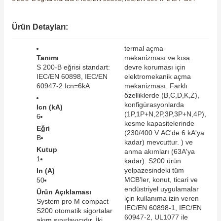
SIMATIC SAFETY
Kaynakları - UPS
Ürün Detayları:
SIMATIC TIA PORTAL HMI Yazılımları
re Kesiciler
termal açma
SIMATIC Yazılım Paketleri
Tanımı
mekanizması ve kısa
S 200-B eğrisi standart:
devre koruması için
IEC/EN 60898, IEC/EN
elektromekanik açma
SIMOTION Hareket Kontrol Üniteleri
60947-2 Icn=6kA
mekanizması. Farklı
özelliklerde (B,C,D,K,Z),
alterleri
konfigürasyonlarda
SIRIUS SAFETY
Icn (kA)
(1P,1P+N,2P,3P,3P+N,4P),
6
er Şalterleri
kesme kapasitelerinde
Eğri
WinCC Unified Runtime Yazılımları
(230/400 V AC'de 6 kA'ya
B
kadar) mevcuttur. ) ve
Kutup
anma akımları (63A'ya
1
kadar). S200 ürün
ler
yelpazesindeki tüm
In (A)
MCB'ler, konut, ticari ve
50
endüstriyel uygulamalar
Ürün Açıklaması
ı
için kullanıma izin veren
System pro M compact
IEC/EN 60898-1, IEC/EN
S200 otomatik sigortalar
60947-2, UL1077 ile
umuşak Yol Vericiler
akım sınırlayıcıdır. İki