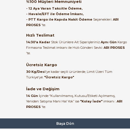
%100 Müşteri Memnuniyeti
ulaştı elimize. Teşekkürler.
- 12 Aya Varan Taksitle Ödeme,
- Havale/EFT ile Ödeme İmkanı,
B... A... | 27/06/2026
- PTT Kargo ile Kapıda Nakit Ödeme
Seçenekleri:
ARI
PROSES
'te.
Satıcı ilgili ve çok yardım severdi
bundan mehmet bey ilgi ve
Hızlı Teslimat
alakası için teşekkür ederim
14:30'a Kadar
Stok Ürünlere Ait Siparişleriniz
Aynı Gün
Kargo
Firmasına Teslimat imkanı ile Hızlı Gönderi Sevki:
ARI PROSES
muhammed demirci |
'te.
22/06/2026
Ücretsiz Kargo
Ürün elime eksiksiz ve hasarsız
30 Kg/Desi
'ye kadar seçili ürünlerde, Limit Üzeri Tüm
ulaştı. Paketleme özenliydi,
Türkiye'ye:
"Ücretsiz Kargo"
alışveriş sürecinden memnun
kaldım.
İade ve Değişim
14 Gün
İçinde “Kullanılmamış, Kutusu/Etiketi Açılmamış,
Kemal Toktaş | 20/06/2026
Yeniden Satışına Mani Hal Yok” ise
"Kolay İade"
imkanı :
ARI
PROSES
'te.
Alışveriş süreci de hızlı ve
problemsiz geçti.
Başa Dön
Kemal Toktaş | 20/06/2026