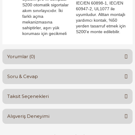
IEC/EN 60898-1, IEC/EN
S200 otomatik sigortalar
60947-2, UL1077 ile
akım sınırlayıcıdır. İki
uyumludur. Alttan montajlı
farklı açma
yardımcı kontak, %50
mekanizmasına
yerden tasarruf etmek için
sahiptirler, aşırı yük
S200'e monte edilebilir.
koruması için gecikmeli
e Pako Şalterler
Yorumlar (0)
Soru & Cevap
Bu ürüne ilk yorumu siz yapın!
Taksit Seçenekleri
Yorum Yaz
Ürün hakkında henüz soru sorulmamış.
Alışveriş Deneyimi
Soru Sor
Orijinal kutusuyla ertesi gün