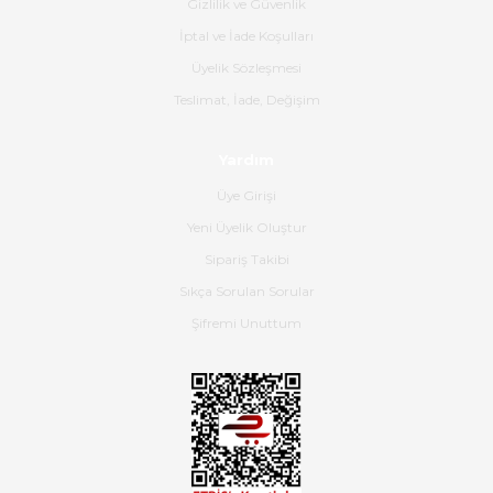
ürün geliyor.
Gizlilik ve Güvenlik
İptal ve İade Koşulları
B... K... | 16/06/2026
Üyelik Sözleşmesi
Gerçekten harika ve etkileyici
Teslimat, İade, Değişim
olmuş, tam istediğim gibi. Ayrıca
satış personeline de güzel ve
Yardım
nazik ilgisi için teşekkür ederim.
Üye Girişi
Dima Kulalac | 18/05/2026
Yeni Üyelik Oluştur
Hızlı bir şekilde elimize ulaştı
Sipariş Takibi
güzel paketlenmişti
Sıkça Sorulan Sorular
B... K... | 16/05/2026
Şifremi Unuttum
Ürün iki gün içinde elime
ulaştı.Ürünün paketlenmesi
gayet başarılı hasarsız bir şekilde
teslim aldım. Bu konudaki
hassasiyetleri ve Ürünün kalitesi
için teşekkür ederim