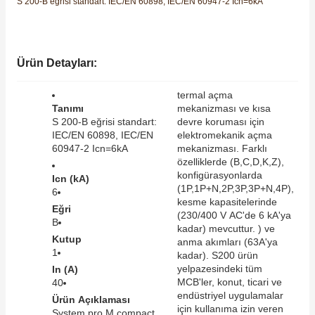
S 200-B eğrisi standart: IEC/EN 60898, IEC/EN 60947-2 Icn=6kA
SIMATIC SAFETY
Kaynakları - UPS
SIMATIC TIA PORTAL HMI Yazılımları
Ürün Detayları:
re Kesiciler
SIMATIC Yazılım Paketleri
termal açma
Tanımı
mekanizması ve kısa
SIMOTION Hareket Kontrol Üniteleri
S 200-B eğrisi standart:
devre koruması için
IEC/EN 60898, IEC/EN
elektromekanik açma
alterleri
60947-2 Icn=6kA
mekanizması. Farklı
SIRIUS SAFETY
özelliklerde (B,C,D,K,Z),
er Şalterleri
konfigürasyonlarda
Icn (kA)
WinCC Unified Runtime Yazılımları
(1P,1P+N,2P,3P,3P+N,4P),
6
kesme kapasitelerinde
Eğri
(230/400 V AC'de 6 kA'ya
B
kadar) mevcuttur. ) ve
Kutup
ler
anma akımları (63A'ya
1
kadar). S200 ürün
yelpazesindeki tüm
In (A)
ı
MCB'ler, konut, ticari ve
40
endüstriyel uygulamalar
Ürün Açıklaması
için kullanıma izin veren
umuşak Yol Vericiler
System pro M compact