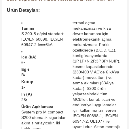
SIMATIC SAFETY
Ürün Detayları:
Kaynakları - UPS
SIMATIC TIA PORTAL HMI Yazılımları
termal açma
re Kesiciler
Tanımı
mekanizması ve kısa
SIMATIC Yazılım Paketleri
S 200-B eğrisi standart:
devre koruması için
IEC/EN 60898, IEC/EN
elektromekanik açma
60947-2 Icn=6kA
mekanizması. Farklı
SIMOTION Hareket Kontrol Üniteleri
özelliklerde (B,C,D,K,Z),
konfigürasyonlarda
alterleri
Icn (kA)
(1P,1P+N,2P,3P,3P+N,4P),
SIRIUS SAFETY
6
kesme kapasitelerinde
Eğri
er Şalterleri
(230/400 V AC'de 6 kA'ya
B
WinCC Unified Runtime Yazılımları
kadar) mevcuttur. ) ve
Kutup
anma akımları (63A'ya
1
kadar). S200 ürün
yelpazesindeki tüm
In (A)
ler
MCB'ler, konut, ticari ve
25
endüstriyel uygulamalar
Ürün Açıklaması
için kullanıma izin veren
System pro M compact
ı
IEC/EN 60898-1, IEC/EN
S200 otomatik sigortalar
60947-2, UL1077 ile
akım sınırlayıcıdır. İki
uyumludur. Alttan montajlı
umuşak Yol Vericiler
farklı açma