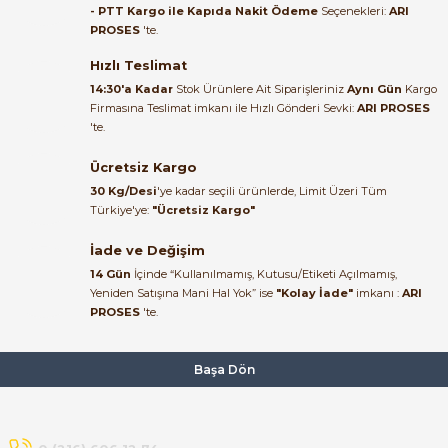
- PTT Kargo ile Kapıda Nakit Ödeme
Seçenekleri:
ARI
PROSES
'te.
Satıcı ilgili ve çok yardım severdi
bundan mehmet bey ilgi ve
Hızlı Teslimat
alakası için teşekkür ederim
14:30'a Kadar
Stok Ürünlere Ait Siparişleriniz
Aynı Gün
Kargo
Firmasına Teslimat imkanı ile Hızlı Gönderi Sevki:
ARI PROSES
muhammed demirci |
'te.
22/06/2026
Ücretsiz Kargo
Ürün elime eksiksiz ve hasarsız
30 Kg/Desi
'ye kadar seçili ürünlerde, Limit Üzeri Tüm
ulaştı. Paketleme özenliydi,
Türkiye'ye:
"Ücretsiz Kargo"
alışveriş sürecinden memnun
kaldım.
İade ve Değişim
14 Gün
İçinde “Kullanılmamış, Kutusu/Etiketi Açılmamış,
Kemal Toktaş | 20/06/2026
Yeniden Satışına Mani Hal Yok” ise
"Kolay İade"
imkanı :
ARI
PROSES
'te.
Alışveriş süreci de hızlı ve
problemsiz geçti.
Başa Dön
Kemal Toktaş | 20/06/2026
Havale ile odeme yaptim ve