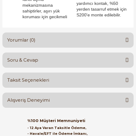
yardımcı kontak, %50
mekanizmasına
yerden tasarruf etmek için
sahiptirler, aşırı yük
S200'e monte edilebilir.
koruması için gecikmeli
Yorumlar (0)
e Pako Şalterler
Soru & Cevap
Bu ürüne ilk yorumu siz yapın!
Taksit Seçenekleri
Yorum Yaz
Ürün hakkında henüz soru sorulmamış.
Alışveriş Deneyimi
Soru Sor
Orijinal kutusuyla ertesi gün
%100 Müşteri Memnuniyeti
ulaştı elimize. Teşekkürler.
- 12 Aya Varan Taksitle Ödeme,
- Havale/EFT ile Ödeme İmkanı,
B... A... | 27/06/2026