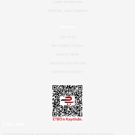
Üyelik Sözleşmesi
Gerçekten harika ve etkileyici
Teslimat, İade, Değişim
olmuş, tam istediğim gibi. Ayrıca
satış personeline de güzel ve
Yardım
nazik ilgisi için teşekkür ederim.
Üye Girişi
Dima Kulalac | 18/05/2026
Yeni Üyelik Oluştur
Hızlı bir şekilde elimize ulaştı
Sipariş Takibi
güzel paketlenmişti
Sıkça Sorulan Sorular
B... K... | 16/05/2026
Şifremi Unuttum
Ürün iki gün içinde elime
ulaştı.Ürünün paketlenmesi
gayet başarılı hasarsız bir şekilde
teslim aldım. Bu konudaki
hassasiyetleri ve Ürünün kalitesi
için teşekkür ederim
E-BÜLTEN
C... K... | 16/05/2026
Özel kampanyalar ve yeniliklerden ilk siz haberdar olun! Fırsatları