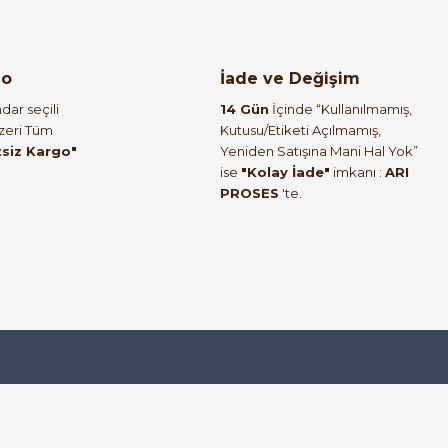
go
İade ve Değişim
dar seçili
14 Gün
İçinde “Kullanılmamış,
Üzeri Tüm
Kutusu/Etiketi Açılmamış,
tsiz Kargo"
Yeniden Satışına Mani Hal Yok”
ise
"Kolay İade"
imkanı :
ARI
PROSES
'te.