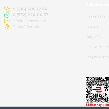
Kemal Toktaş | 20/06/2026
Hakkımızd
0 (216) 606 12 74
0 (532) 224 04 33
Hakkımızda
Alışveriş süreci de hızlı ve problemsiz geçti.
info@ariproses.com
İletişim
Depo Adresimiz
Kemal Toktaş | 20/06/2026
Kargo Takibi
Havale ile odeme yaptim ve tedirgindim ama
Havale Bildir
saticinin sonrasindaki iletisim ve
İletişim Form
bilgilendirmesinden cok memnun kaldim.
Kesinlikle tavsiye ederim.
mehidin tahsin | 20/06/2026
Paketleme çok profesyonelce yapılmıştı ürün
siparişinden bana ulaşımına kadar ilgi ve