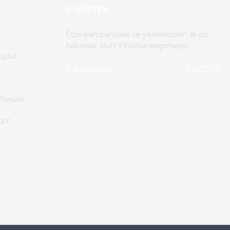
E-BÜLTEN
Özel kampanyalar ve yeniliklerden ilk siz
haberdar olun! Fırsatları kaçırmayın.
uştur
KAYDOL
Sorular
tum