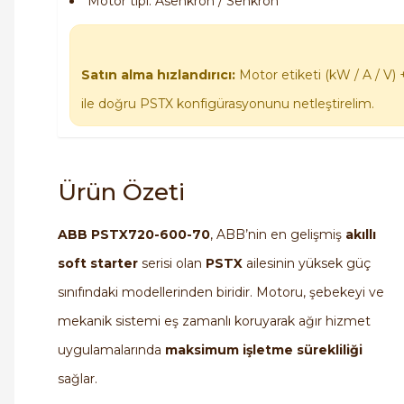
Motor tipi: Asenkron / Senkron
Satın alma hızlandırıcı:
Motor etiketi (kW / A / V) 
ile doğru PSTX konfigürasyonunu netleştirelim.
Ürün Özeti
ABB PSTX720-600-70
, ABB’nin en gelişmiş
akıllı
soft starter
serisi olan
PSTX
ailesinin yüksek güç
sınıfındaki modellerinden biridir. Motoru, şebekeyi ve
mekanik sistemi eş zamanlı koruyarak ağır hizmet
uygulamalarında
maksimum işletme sürekliliği
sağlar.