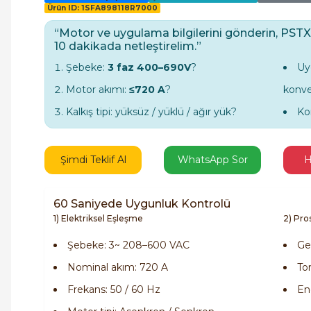
Ürün ID: 1SFA898118R7000
“Motor ve uygulama bilgilerini gönderin, PSTX
10 dakikada netleştirelim.”
Şebeke:
3 faz 400–690V
?
Uy
Motor akımı:
≤720 A
?
konvey
Kalkış tipi: yüksüz / yüklü / ağır yük?
Ko
Şimdi Teklif Al
WhatsApp Sor
H
60 Saniyede Uygunluk Kontrolü
1) Elektriksel Eşleşme
2) Pr
Şebeke: 3~ 208–600 VAC
Ge
Nominal akım: 720 A
Tor
Frekans: 50 / 60 Hz
En