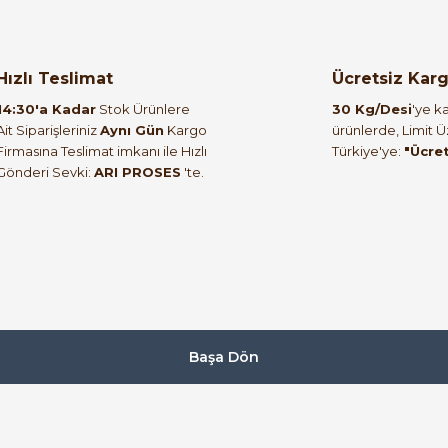
orulmamış.
 yapın!
Hızlı Teslimat
Ücretsiz Kar
14:30'a Kadar
Stok Ürünlere
30 Kg/Desi
'ye ka
Ait Siparişleriniz
Aynı Gün
Kargo
ürünlerde, Limit 
Firmasına Teslimat imkanı ile Hızlı
Türkiye'ye:
"Ücre
Gönderi Sevki:
ARI PROSES
'te.
Başa Dön