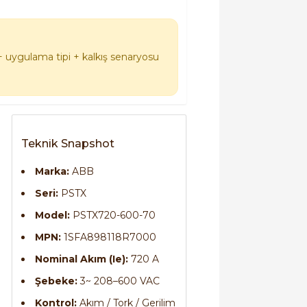
+ uygulama tipi + kalkış senaryosu
Teknik Snapshot
Marka:
ABB
Seri:
PSTX
Model:
PSTX720-600-70
MPN:
1SFA898118R7000
Nominal Akım (Ie):
720 A
Şebeke:
3~ 208–600 VAC
Kontrol:
Akım / Tork / Gerilim