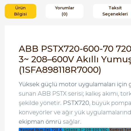
Ürün
Yorumlar
Taksit
Bilgisi
(0)
Seçenekleri
ABB PSTX720-600-70 720 
3~ 208–600V Akıllı Yumuş
(1SFA898118R7000)
Yüksek güçlü motor uygulamaları için 
sunan ABB PSTX serisi; kalkış akımı, tor
şekilde yönetir.
PSTX720
, büyük pompal
konveyörler ve ağır yük uygulamaların
ekipman ömrü
sağlar.
Nominal Akım (Ie): 720 A
Şebeke: 3~ 208–600 VAC
Kontrol: Tork