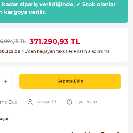
a kadar sipariş verildiğinde, ✓ Stok olanlar
n kargoya verilir.
371.290,93 TL
6.994,15 TL
30.322,09 TL
’den başlayan taksitlerle satın alabilirsiniz.
Sepete Ekle
Tavsiye Et
Fiyat Alarmı
aştır