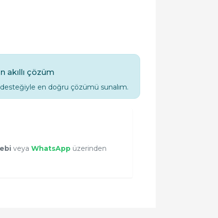
n akıllı çözüm
k desteğiyle en doğru çözümü sunalım.
lebi
veya
WhatsApp
üzerinden