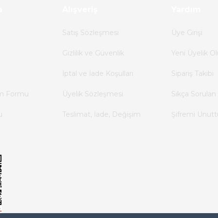
a
Alışveriş
Yardım
Satış Sözleşmesi
Üye Girişi
Gizlilik ve Güvenlik
Yeni Üyelik Ol
İptal ve İade Koşulları
Sipariş Takibi
im Formu
Üyelik Sözleşmesi
Sıkça Sorulan 
u
Teslimat, İade, Değişim
Şifremi Unut