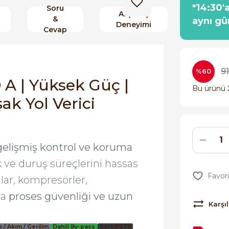
*14:30'
Soru
Alışveriş
&
aynı gü
Deneyimi
Cevap
91
%60
A | Yüksek Güç |
Bu ürünü
ak Yol Verici
gelişmiş kontrol ve koruma
k ve duruş süreçlerini hassas
ar, kompresörler,
da
proses güvenliği ve uzun
Karşıl
 / Akım / Gerilim
Dahili By-pass
Seri: PSTX