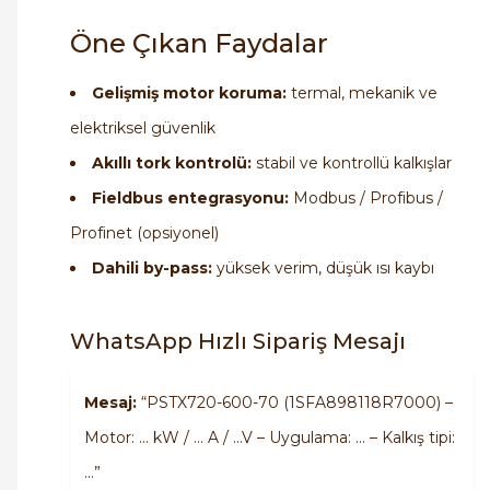
Öne Çıkan Faydalar
Gelişmiş motor koruma:
termal, mekanik ve
elektriksel güvenlik
Akıllı tork kontrolü:
stabil ve kontrollü kalkışlar
Fieldbus entegrasyonu:
Modbus / Profibus /
Profinet (opsiyonel)
Dahili by-pass:
yüksek verim, düşük ısı kaybı
WhatsApp Hızlı Sipariş Mesajı
Mesaj:
“PSTX720-600-70 (1SFA898118R7000) –
Motor: … kW / … A / …V – Uygulama: … – Kalkış tipi:
…”