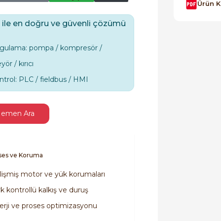
Ürün 
 ile en doğru ve güvenli çözümü
gulama: pompa / kompresör /
ör / kırıcı
ntrol: PLC / fieldbus / HMI
emen Ara
oses ve Koruma
lişmiş motor ve yük korumaları
k kontrollü kalkış ve duruş
erji ve proses optimizasyonu