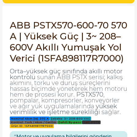
SIMATIC SAFETY
Kaynakları - UPS
SIMATIC TIA PORTAL HMI Yazılımları
ABB PSTX570-600-70 570
re Kesiciler
A | Yüksek Güç | 3~ 208–
SIMATIC Yazılım Paketleri
600V Akıllı Yumuşak Yol
SIMOTION Hareket Kontrol Üniteleri
Verici (1SFA898117R7000)
alterleri
SIRIUS SAFETY
Orta–yüksek güç sınıfında akıllı motor
er Şalterleri
kontrolü
sunan ABB PSTX serisi; kalkış
WinCC Unified Runtime Yazılımları
akımını, torku ve duruş süreçlerini
hassas biçimde yöneterek hem motoru
hem de prosesi korur.
PSTX570
,
pompalar, kompresörler, konveyörler
ler
ve ağır yük uygulamalarında
yüksek
verimlilik ve işletme sürekliliği
sağlar.
Nominal Akım (Ie): 570 A
Şebeke: 3~ 208–600 VAC
ı
Kontrol: Tork / Akım / Gerilim
Dahili By-pass
Seri: PSTX
Ürün ID: 1SFA898117R7000
umuşak Yol Vericiler
“Motor ve uygulama bilgilerini gönderin,