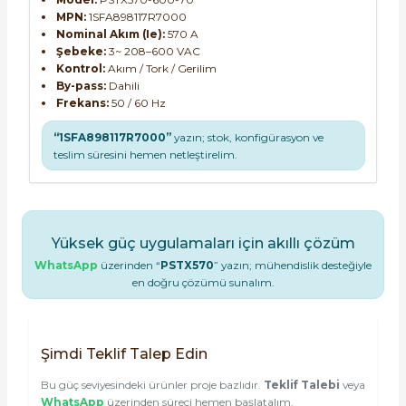
MPN:
1SFA898117R7000
Nominal Akım (Ie):
570 A
Şebeke:
3~ 208–600 VAC
Kontrol:
Akım / Tork / Gerilim
By-pass:
Dahili
Frekans:
50 / 60 Hz
“1SFA898117R7000”
yazın; stok, konfigürasyon ve
teslim süresini hemen netleştirelim.
Yüksek güç uygulamaları için akıllı çözüm
WhatsApp
üzerinden “
PSTX570
” yazın; mühendislik desteğiyle
en doğru çözümü sunalım.
Şimdi Teklif Talep Edin
Bu güç seviyesindeki ürünler proje bazlıdır.
Teklif Talebi
veya
WhatsApp
üzerinden süreci hemen başlatalım.