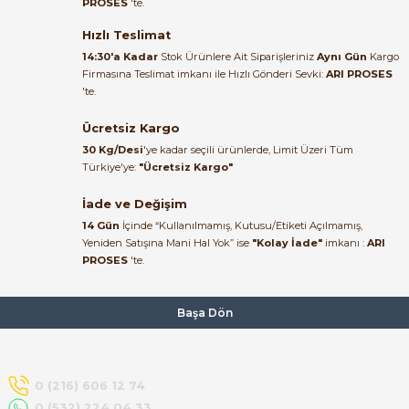
PROSES
'te.
Satıcı ilgili ve çok yardım severdi
bundan mehmet bey ilgi ve
Hızlı Teslimat
alakası için teşekkür ederim
14:30'a Kadar
Stok Ürünlere Ait Siparişleriniz
Aynı Gün
Kargo
Firmasına Teslimat imkanı ile Hızlı Gönderi Sevki:
ARI PROSES
muhammed demirci |
'te.
22/06/2026
Ücretsiz Kargo
Ürün elime eksiksiz ve hasarsız
30 Kg/Desi
'ye kadar seçili ürünlerde, Limit Üzeri Tüm
ulaştı. Paketleme özenliydi,
Türkiye'ye:
"Ücretsiz Kargo"
alışveriş sürecinden memnun
kaldım.
İade ve Değişim
14 Gün
İçinde “Kullanılmamış, Kutusu/Etiketi Açılmamış,
Kemal Toktaş | 20/06/2026
Yeniden Satışına Mani Hal Yok” ise
"Kolay İade"
imkanı :
ARI
PROSES
'te.
Alışveriş süreci de hızlı ve
problemsiz geçti.
Başa Dön
Kemal Toktaş | 20/06/2026
Havale ile odeme yaptim ve
0 (216) 606 12 74
tedirgindim ama saticinin
0 (532) 224 04 33