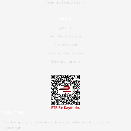
Gerçekten harika ve etkileyici
Teslimat, İade, Değişim
olmuş, tam istediğim gibi. Ayrıca
satış personeline de güzel ve
Yardım
nazik ilgisi için teşekkür ederim.
Üye Girişi
Dima Kulalac | 18/05/2026
Yeni Üyelik Oluştur
Hızlı bir şekilde elimize ulaştı
Sipariş Takibi
güzel paketlenmişti
Sıkça Sorulan Sorular
B... K... | 16/05/2026
Şifremi Unuttum
Ürün iki gün içinde elime
ulaştı.Ürünün paketlenmesi
gayet başarılı hasarsız bir şekilde
teslim aldım. Bu konudaki
hassasiyetleri ve Ürünün kalitesi
için teşekkür ederim
E-BÜLTEN
C... K... | 16/05/2026
Özel kampanyalar ve yeniliklerden ilk siz haberdar olun! Fırsatları
kaçırmayın.
Deneyimini Paylaş
Diğer yorumları göster