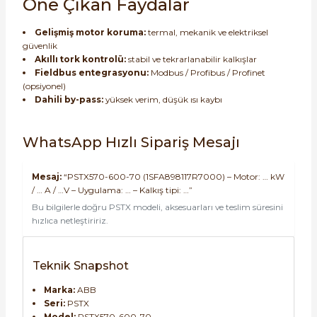
Öne Çıkan Faydalar
Gelişmiş motor koruma:
termal, mekanik ve elektriksel
güvenlik
Akıllı tork kontrolü:
stabil ve tekrarlanabilir kalkışlar
Fieldbus entegrasyonu:
Modbus / Profibus / Profinet
(opsiyonel)
Dahili by-pass:
yüksek verim, düşük ısı kaybı
WhatsApp Hızlı Sipariş Mesajı
Mesaj:
“PSTX570-600-70 (1SFA898117R7000) – Motor: … kW
/ … A / …V – Uygulama: … – Kalkış tipi: …”
Bu bilgilerle doğru PSTX modeli, aksesuarları ve teslim süresini
hızlıca netleştiririz.
Teknik Snapshot
Marka:
ABB
Seri:
PSTX
Model:
PSTX570-600-70