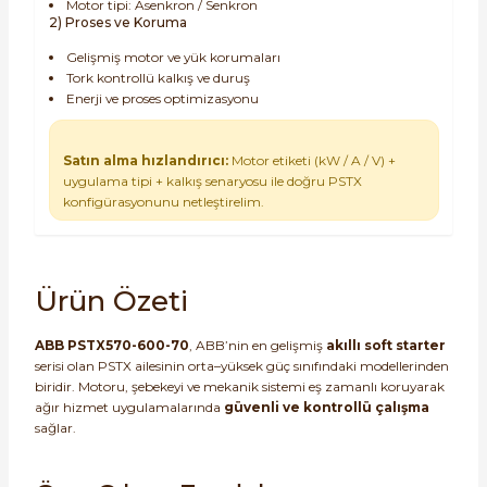
Motor tipi: Asenkron / Senkron
2) Proses ve Koruma
Gelişmiş motor ve yük korumaları
Tork kontrollü kalkış ve duruş
Enerji ve proses optimizasyonu
Satın alma hızlandırıcı:
Motor etiketi (kW / A / V) +
uygulama tipi + kalkış senaryosu ile doğru PSTX
konfigürasyonunu netleştirelim.
Ürün Özeti
ABB PSTX570-600-70
, ABB’nin en gelişmiş
akıllı soft starter
serisi olan PSTX ailesinin orta–yüksek güç sınıfındaki modellerinden
biridir. Motoru, şebekeyi ve mekanik sistemi eş zamanlı koruyarak
ağır hizmet uygulamalarında
güvenli ve kontrollü çalışma
sağlar.