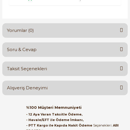
Yorumlar (0)
Soru & Cevap
Bu ürüne ilk yorumu siz yapın!
Taksit Seçenekleri
Yorum Yaz
Ürün hakkında henüz soru sorulmamış.
Alışveriş Deneyimi
Soru Sor
Orijinal kutusuyla ertesi gün
%100 Müşteri Memnuniyeti
ulaştı elimize. Teşekkürler.
- 12 Aya Varan Taksitle Ödeme,
- Havale/EFT ile Ödeme İmkanı,
B... A... | 27/06/2026
- PTT Kargo ile Kapıda Nakit Ödeme
Seçenekleri:
ARI