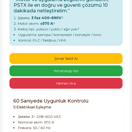
PSTX ile en doğru ve güvenli çözümü 10
dakikada netleştirelim.”
Şebeke:
3 faz 400–690V
?
Motor akımı:
≤570 A
?
Kalkış tipi: yüksüz / yüklü / ağır yük?
Uygulama: pompa / kompresör / konveyör / kırıcı
Kontrol: PLC / fieldbus / HMI
e Pako Şalterler
Şimdi Teklif Al
WhatsApp Sor
Hemen Ara
60 Saniyede Uygunluk Kontrolü
1) Elektriksel Eşleşme
Şebeke: 3~ 208–600 VAC
Nominal akım: 570 A
Frekans: 50 / 60 Hz