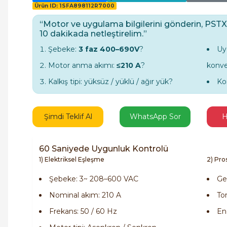
Ürün ID: 1SFA898112R7000
“Motor ve uygulama bilgilerini gönderin, PSTX
10 dakikada netleştirelim.”
Şebeke:
3 faz 400–690V
?
Uy
Motor anma akımı:
≤210 A
?
konvey
Kalkış tipi: yüksüz / yüklü / ağır yük?
Ko
Şimdi Teklif Al
WhatsApp Sor
H
60 Saniyede Uygunluk Kontrolü
1) Elektriksel Eşleşme
2) Pr
Şebeke: 3~ 208–600 VAC
Ge
Nominal akım: 210 A
Tor
Frekans: 50 / 60 Hz
En