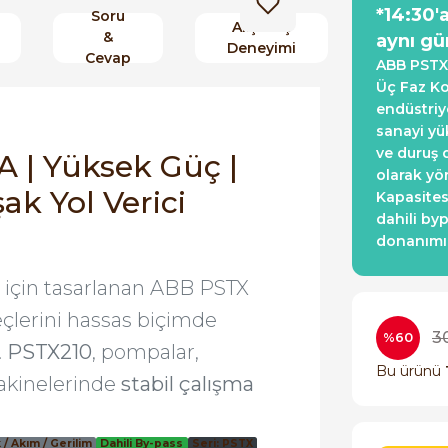
*14:30'
Soru
Alışveriş
&
aynı gü
Deneyimi
Cevap
ABB PSTX2
Üç Faz Kon
endüstriye
sanayi yü
ve duruş d
 | Yüksek Güç |
olarak yö
ak Yol Verici
Kapasites
dahili by
donanımıd
için tasarlanan ABB PSTX
reçlerini hassas biçimde
3
%60
.
PSTX210
, pompalar,
Bu ürünü
akinelerinde
stabil çalışma
 / Akım / Gerilim
Dahili By-pass
Seri: PSTX