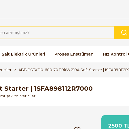
Şalt Elektrik Ürünleri
Proses Enstrüman
Hız Kontrol 
riciler
ABB PSTX210-600-70 110kW 210A Soft Starter | 1SFA898112
 Starter | 1SFA898112R7000
umuşak Yol Vericiler
2500 TL