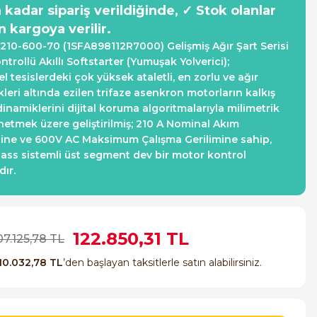
a kadar sipariş verildiğinde, ✓ Stok olanlar
n kargoya verilir.
10-600-70 (1SFA898112R7000) Gelişmiş Ağır Şart Serisi
trollü Akıllı Softstarter (Yumuşak Yolverici);
l tesislerdeki çok yüksek ataletli, en zorlu ve ağır
kleri altında ezilen trifaze asenkron motorların kalkış
inamiklerini dijital koruma algoritmalarıyla milimetrik
netmek üzere geliştirilmiş; 210 A Nominal Akım
ine ve 600V AC Maksimum Çalışma Gerilimine sahip,
pass sistemli üst segment dev bir motor kontrol
ır.
122.850,31 TL
07.125,78 TL
10.032,78 TL
’den başlayan taksitlerle satın alabilirsiniz.