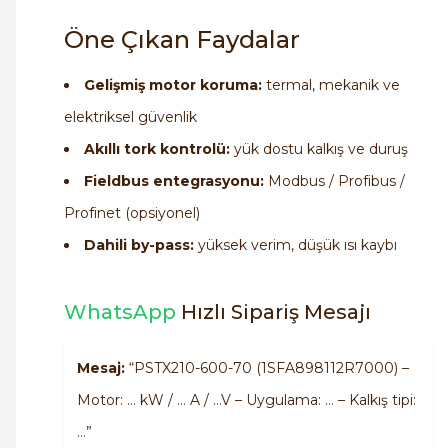
Öne Çıkan Faydalar
Gelişmiş motor koruma:
termal, mekanik ve
elektriksel güvenlik
Akıllı tork kontrolü:
yük dostu kalkış ve duruş
Fieldbus entegrasyonu:
Modbus / Profibus /
Profinet (opsiyonel)
Dahili by-pass:
yüksek verim, düşük ısı kaybı
WhatsApp
Hızlı Sipariş Mesajı
Mesaj:
“PSTX210-600-70 (1SFA898112R7000) –
Motor: … kW / … A / …V – Uygulama: … – Kalkış tipi:
…”