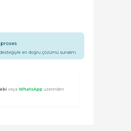
ü proses
k desteğiyle en doğru çözümü sunalım.
lebi
veya
WhatsApp
üzerinden