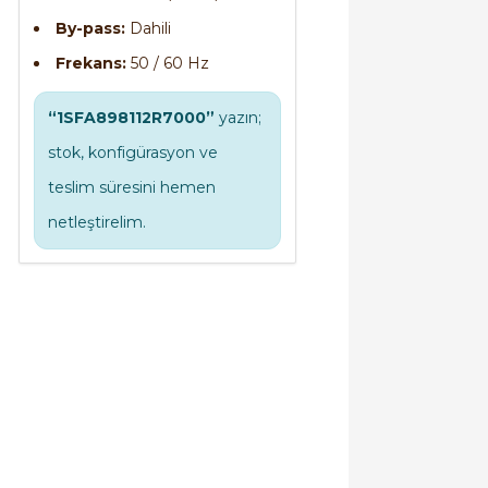
By-pass:
Dahili
Frekans:
50 / 60 Hz
“1SFA898112R7000”
yazın;
stok, konfigürasyon ve
teslim süresini hemen
netleştirelim.