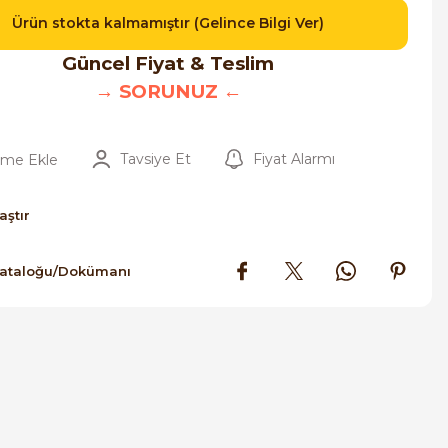
Ürün stokta kalmamıştır (Gelince Bilgi Ver)
Güncel Fiyat & Teslim
→ SORUNUZ ←
Tavsiye Et
Fiyat Alarmı
aştır
Kataloğu/Dokümanı