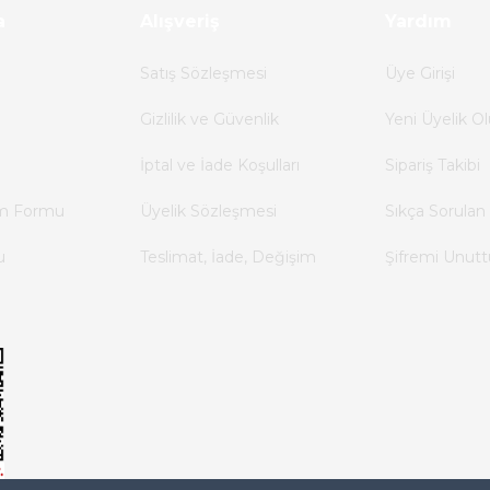
a
Alışveriş
Yardım
Satış Sözleşmesi
Üye Girişi
Gizlilik ve Güvenlik
Yeni Üyelik Ol
İptal ve İade Koşulları
Sipariş Takibi
im Formu
Üyelik Sözleşmesi
Sıkça Sorulan 
u
Teslimat, İade, Değişim
Şifremi Unut