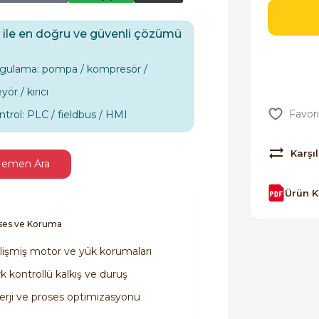
 ile en doğru ve güvenli çözümü
gulama: pompa / kompresör /
ör / kırıcı
ntrol: PLC / fieldbus / HMI
Karşıl
emen Ara
Ürün 
oses ve Koruma
lişmiş motor ve yük korumaları
k kontrollü kalkış ve duruş
erji ve proses optimizasyonu