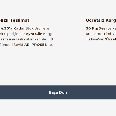
orulmamış.
 yapın!
Hızlı Teslimat
Ücretsiz Kar
14:30'a Kadar
Stok Ürünlere
30 Kg/Desi
'ye ka
Ait Siparişleriniz
Aynı Gün
Kargo
ürünlerde, Limit 
Firmasına Teslimat imkanı ile Hızlı
Türkiye'ye:
"Ücre
Gönderi Sevki:
ARI PROSES
'te.
Başa Dön