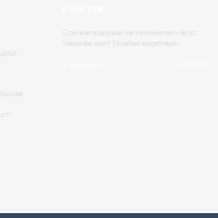
E-BÜLTEN
Özel kampanyalar ve yeniliklerden ilk siz
haberdar olun! Fırsatları kaçırmayın.
uştur
KAYDOL
Sorular
tum