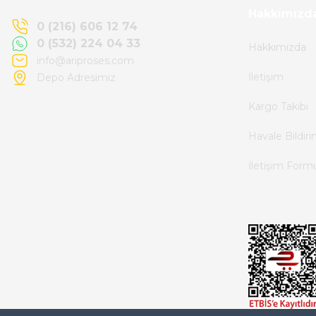
Kemal Toktaş | 20/06/2026
Hakkımızd
0 (216) 606 12 74
0 (532) 224 04 33
Hakkımızda
Alışveriş süreci de hızlı ve problemsiz geçti.
info@ariproses.com
İletişim
Depo Adresimiz
Kemal Toktaş | 20/06/2026
Kargo Takibi
Havale ile odeme yaptim ve tedirgindim ama
Havale Bildir
saticinin sonrasindaki iletisim ve
İletişim Form
bilgilendirmesinden cok memnun kaldim.
Kesinlikle tavsiye ederim.
mehidin tahsin | 20/06/2026
Paketleme çok profesyonelce yapılmıştı ürün
siparişinden bana ulaşımına kadar ilgi ve