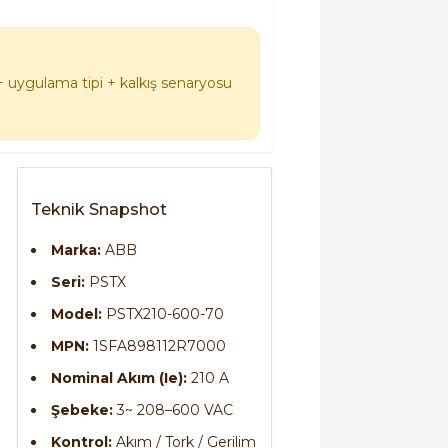
+ uygulama tipi + kalkış senaryosu
Teknik Snapshot
Marka:
ABB
Seri:
PSTX
Model:
PSTX210-600-70
MPN:
1SFA898112R7000
Nominal Akım (Ie):
210 A
Şebeke:
3~ 208–600 VAC
Kontrol:
Akım / Tork / Gerilim