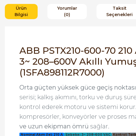
Ürün
Yorumlar
Taksit
Bilgisi
(0)
Seçenekleri
ABB PSTX210-600-70 210 A
3~ 208–600V Akıllı Yumuş
(1SFA898112R7000)
Orta güçten yüksek güce geçiş noktası
serisi; kalkış akımını, torku ve duruş sü
kontrol ederek motoru ve sistemi korur
kompresörler, konveyörler ve proses m
ve uzun ekipman ömrü
sağlar.
Nominal Akım (Ie): 210 A
Şebeke: 3~ 208–600 VAC
Kontrol: Tork