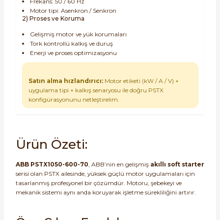
Frekans: 50 / 60 Hz
Motor tipi: Asenkron / Senkron
2) Proses ve Koruma
Gelişmiş motor ve yük korumaları
Tork kontrollü kalkış ve duruş
Enerji ve proses optimizasyonu
Satın alma hızlandırıcı:
Motor etiketi (kW / A / V) +
uygulama tipi + kalkış senaryosu ile doğru PSTX
konfigürasyonunu netleştirelim.
Ürün Özeti:
ABB PSTX1050-600-70
, ABB’nin en gelişmiş
akıllı soft starter
serisi olan PSTX ailesinde, yüksek güçlü motor uygulamaları için
tasarlanmış profesyonel bir çözümdür. Motoru, şebekeyi ve
mekanik sistemi aynı anda koruyarak işletme sürekliliğini artırır.