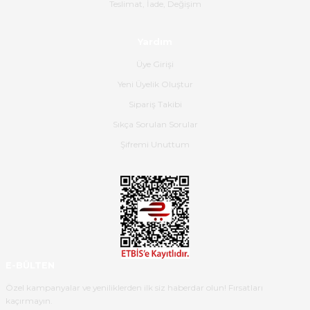
Gerçekten harika ve etkileyici
Teslimat, İade, Değişim
olmuş, tam istediğim gibi. Ayrıca
satış personeline de güzel ve
Yardım
nazik ilgisi için teşekkür ederim.
Üye Girişi
Dima Kulalac | 18/05/2026
Yeni Üyelik Oluştur
Hızlı bir şekilde elimize ulaştı
Sipariş Takibi
güzel paketlenmişti
Sıkça Sorulan Sorular
B... K... | 16/05/2026
Şifremi Unuttum
Ürün iki gün içinde elime
ulaştı.Ürünün paketlenmesi
gayet başarılı hasarsız bir şekilde
teslim aldım. Bu konudaki
hassasiyetleri ve Ürünün kalitesi
için teşekkür ederim
E-BÜLTEN
C... K... | 16/05/2026
Özel kampanyalar ve yeniliklerden ilk siz haberdar olun! Fırsatları
kaçırmayın.
Deneyimini Paylaş
Diğer yorumları göster