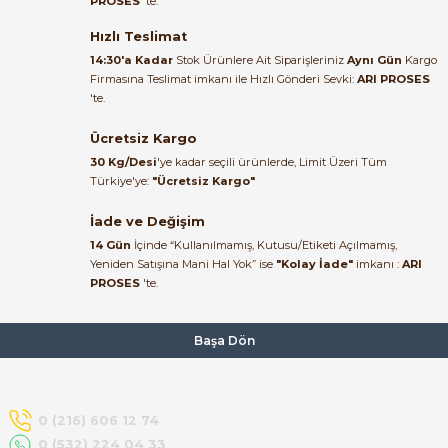
PROSES
'te.
Satıcı ilgili ve çok yardım severdi
bundan mehmet bey ilgi ve
Hızlı Teslimat
alakası için teşekkür ederim
14:30'a Kadar
Stok Ürünlere Ait Siparişleriniz
Aynı Gün
Kargo
Firmasına Teslimat imkanı ile Hızlı Gönderi Sevki:
ARI PROSES
muhammed demirci |
'te.
22/06/2026
Ücretsiz Kargo
Ürün elime eksiksiz ve hasarsız
30 Kg/Desi
'ye kadar seçili ürünlerde, Limit Üzeri Tüm
ulaştı. Paketleme özenliydi,
Türkiye'ye:
"Ücretsiz Kargo"
alışveriş sürecinden memnun
kaldım.
İade ve Değişim
14 Gün
İçinde “Kullanılmamış, Kutusu/Etiketi Açılmamış,
Kemal Toktaş | 20/06/2026
Yeniden Satışına Mani Hal Yok” ise
"Kolay İade"
imkanı :
ARI
PROSES
'te.
Alışveriş süreci de hızlı ve
problemsiz geçti.
Başa Dön
Kemal Toktaş | 20/06/2026
Havale ile odeme yaptim ve
0 (216) 606 12 74
tedirgindim ama saticinin
0 (532) 224 04 33