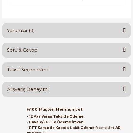
Yorumlar (0)
Soru & Cevap
Bu ürüne ilk yorumu siz yapın!
Taksit Seçenekleri
Yorum Yaz
Ürün hakkında henüz soru sorulmamış.
Alışveriş Deneyimi
Soru Sor
Orijinal kutusuyla ertesi gün
%100 Müşteri Memnuniyeti
ulaştı elimize. Teşekkürler.
- 12 Aya Varan Taksitle Ödeme,
- Havale/EFT ile Ödeme İmkanı,
B... A... | 27/06/2026
- PTT Kargo ile Kapıda Nakit Ödeme
Seçenekleri:
ARI