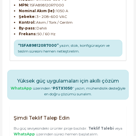
MPN:
1SFA898120R7000
Nominal Akım (Ie):
1050 A
Şebeke:
3~ 208–600 VAC
Kontrol:
Akım / Tork / Gerilim
By-pass:
Dahili
Frekans:
50 / 60 Hz
“1SFA898120R7000”
yazın; stok, konfigürasyon ve
teslim süresini hemen netleştirelim.
Yüksek güç uygulamaları için akıllı çözüm
WhatsApp
üzerinden “
PSTX1050
” yazın; mühendislik desteğiyle
en doğru çözümü sunalım.
Şimdi Teklif Talep Edin
Bu güç seviyesindeki ürünler proje bazlıdır.
Teklif Talebi
veya
WhatsApp
üzerinden süreci hemen başlatalım.