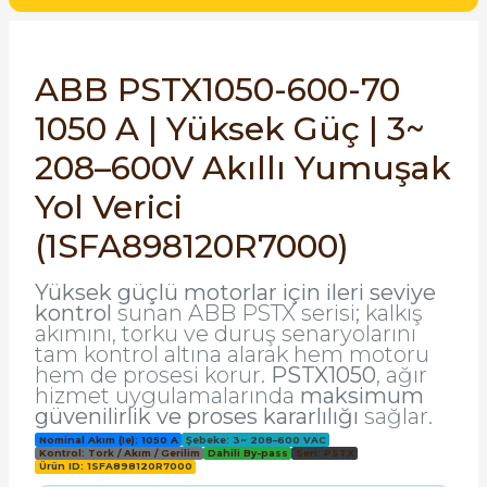
SIMATIC SAFETY
Kaynakları - UPS
SIMATIC TIA PORTAL HMI Yazılımları
ABB PSTX1050-600-70
re Kesiciler
1050 A | Yüksek Güç | 3~
SIMATIC Yazılım Paketleri
208–600V Akıllı Yumuşak
SIMOTION Hareket Kontrol Üniteleri
Yol Verici
alterleri
SIRIUS SAFETY
(1SFA898120R7000)
er Şalterleri
WinCC Unified Runtime Yazılımları
Yüksek güçlü motorlar için ileri seviye
kontrol
sunan ABB PSTX serisi; kalkış
akımını, torku ve duruş senaryolarını
tam kontrol altına alarak hem motoru
hem de prosesi korur.
PSTX1050
, ağır
ler
hizmet uygulamalarında
maksimum
güvenilirlik ve proses kararlılığı
sağlar.
ı
Nominal Akım (Ie): 1050 A
Şebeke: 3~ 208–600 VAC
Kontrol: Tork / Akım / Gerilim
Dahili By-pass
Seri: PSTX
Ürün ID: 1SFA898120R7000
umuşak Yol Vericiler