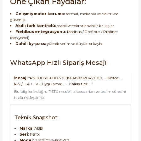
Öne Çıkan Faydalar:
Gelişmiş motor koruma:
termal, mekanik ve elektriksel
güvenlik
Akıllı tork kontrolü:
stabil ve tekrarlanabilir kalkışlar
Fieldbus entegrasyonu:
Modbus / Profibus / Profinet
(opsiyonel)
Dahili by-pass:
yüksek verim ve düşük ısı kaybı
WhatsApp Hızlı Sipariş Mesajı
Mesaj:
“PSTX1050-600-70 (1SFA898120R7000) – Motor: …
kW / … A / …V – Uygulama: … – Kalkış tipi: …”
Bu bilgilerle doğru PSTX modeli, aksesuarları ve teslim süresini
hızla netleştiririz.
Teknik Snapshot:
Marka:
ABB
Seri:
PSTX
Model:
PSTX1050-600-70