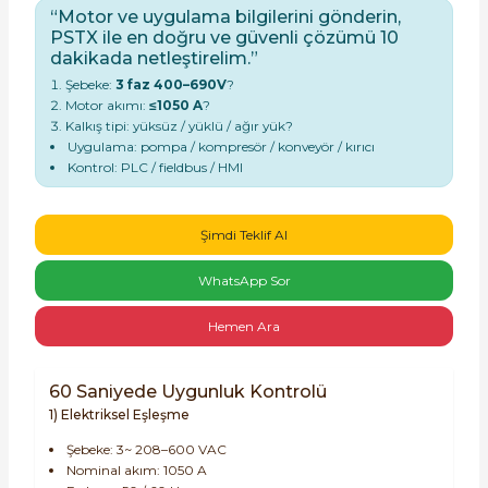
“Motor ve uygulama bilgilerini gönderin,
PSTX ile en doğru ve güvenli çözümü 10
dakikada netleştirelim.”
Şebeke:
3 faz 400–690V
?
Motor akımı:
≤1050 A
?
Kalkış tipi: yüksüz / yüklü / ağır yük?
Uygulama: pompa / kompresör / konveyör / kırıcı
e Pako Şalterler
Kontrol: PLC / fieldbus / HMI
Şimdi Teklif Al
WhatsApp Sor
Hemen Ara
60 Saniyede Uygunluk Kontrolü
1) Elektriksel Eşleşme
Şebeke: 3~ 208–600 VAC
Nominal akım: 1050 A