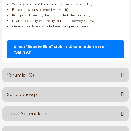
Yumuşak kalkış/duruş ile mekanik stresi azaltır,
Entegre bypass ile enerji verimliliğini artırır,
Kompakt tasarım, dar alanlarda kolay montaj,
Pratik potansiyometre ayarı ile hızlı devreye alma,
Genis sıcaklık aralığında kesintisiz performans...
Şimdi "Sepete Ekle" stoklar tükenmeden evvel
'Satın Al'
Yorumlar (0)
Soru & Cevap
Bu ürüne ilk yorumu siz yapın!
Taksit Seçenekleri
Yorum Yaz
Ürün hakkında henüz soru sorulmamış.