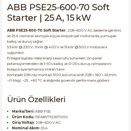
ABB PSE25‑600‑70 Soft
SIMATIC SAFETY
Kaynakları - UPS
Starter | 25 A, 15 kW
SIMATIC TIA PORTAL HMI Yazılımları
re Kesiciler
ABB PSE25‑600‑70 Soft Starter
, 208–600 V AC besleme gerilimi
SIMATIC Yazılım Paketleri
ve 25 A nominal akımıyla küçük endüstriyel motorlarda yumuşak
kalkış ve duruş sağlar.
5.5 kW @ 230 V, 11 kW @ 400 V ve 15 kW @ 500 V motorlara
SIMOTION Hareket Kontrol Üniteleri
uygundur.
alterleri
Entegre bypass rölesi enerji tasarrufu sunarken; ön panel
SIRIUS SAFETY
potansiyometreleri ile 1–10 s kalkış ve 0–20 s duruş rampalarını
kolayca ayarlamanıza imkân tanır.
er Şalterleri
Kompakt DIN‑ray montajlı IP20 koruma sınıfı (128 × 160 × 45 mm;
WinCC Unified Runtime Yazılımları
~0.6 kg), –25…+60 °C aralığında güvenilir performans gösterir.
Ürün Özellikleri
ler
Marka/Seri:
ABB PSE
ı
Ürün Kodu:
1SFA897102R7000
Giriş Voltajı:
208–600 V AC
Nominal Akım:
25 A
umuşak Yol Vericiler