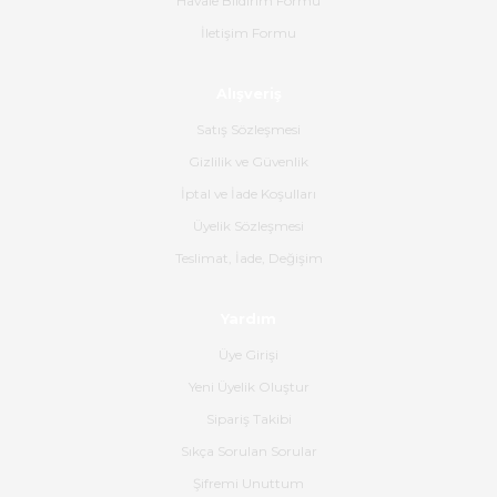
Havale Bildirim Formu
Ürün sorunsuz ulaştı havalı
İletişim Formu
poşetlerle gönderim yapıyorlar.
Ürünün kodu XDR-240e-24 yeni
ürün geliyor.
Alışveriş
B... K... | 16/06/2026
Satış Sözleşmesi
Gizlilik ve Güvenlik
Gerçekten harika ve etkileyici
İptal ve İade Koşulları
olmuş, tam istediğim gibi. Ayrıca
satış personeline de güzel ve
Üyelik Sözleşmesi
nazik ilgisi için teşekkür ederim.
Teslimat, İade, Değişim
Dima Kulalac | 18/05/2026
Yardım
Hızlı bir şekilde elimize ulaştı
Üye Girişi
güzel paketlenmişti
Yeni Üyelik Oluştur
B... K... | 16/05/2026
Sipariş Takibi
Sıkça Sorulan Sorular
Ürün iki gün içinde elime
ulaştı.Ürünün paketlenmesi
Şifremi Unuttum
gayet başarılı hasarsız bir şekilde