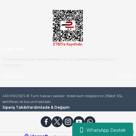
teslim aldım. Bu konudaki
hassasiyetleri ve Ürünün kalitesi
için teşekkür ederim
C... K... | 16/05/2026
Deneyimini Paylaş
Diğer yorumları göster
E-BÜLTEN
Özel kampanyalar ve yeniliklerden ilk siz haberdar olun! Fırsatları
kaçırmayın.
KAYDOL
ARI PROSES © Tüm hakları saklıdır. Kredi kartı bilgileriniz 256bit SSL
sertifikası ile korunmaktadır.
Sipariş Takibi
Yardım
İade & Değişim
WhatsApp Destek