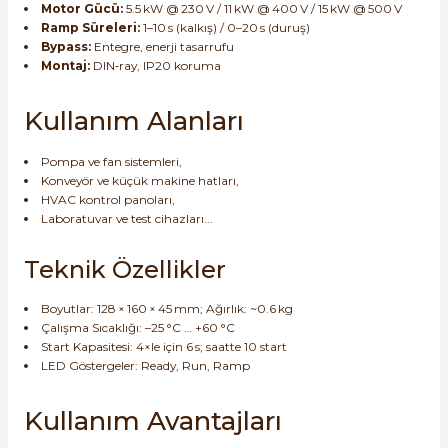
Motor Gücü:
5.5 kW @ 230 V / 11 kW @ 400 V / 15 kW @ 500 V
Ramp Süreleri:
1–10 s (kalkış) / 0–20 s (duruş)
Bypass:
Entegre, enerji tasarrufu
Montaj:
DIN‑ray, IP20 koruma
Kullanım Alanları
e Pako Şalterler
Pompa ve fan sistemleri,
Konveyör ve küçük makine hatları,
HVAC kontrol panoları,
Laboratuvar ve test cihazları...
Teknik Özellikler
Boyutlar: 128 × 160 × 45 mm; Ağırlık: ~0.6 kg
Çalışma Sıcaklığı: –25 °C … +60 °C
Start Kapasitesi: 4×Ie için 6 s; saatte 10 start
LED Göstergeler: Ready, Run, Ramp
Kullanım Avantajları