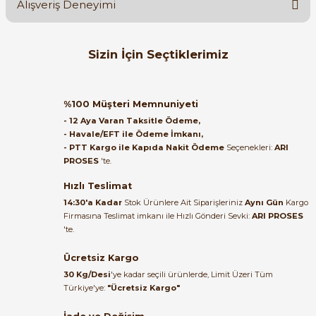
Alışveriş Deneyimi
Soru Sor
Orijinal kutusuyla ertesi gün
Sizin İçin Seçtiklerimiz
ulaştı elimize. Teşekkürler.
B... A... | 27/06/2026
ABB
%58
ABB PSE18-600-70 1SFA897101R7000
%100 Müşteri Memnuniyeti
Satıcı ilgili ve çok yardım severdi
- 12 Aya Varan Taksitle Ödeme,
bundan mehmet bey ilgi ve
- Havale/EFT ile Ödeme İmkanı,
alakası için teşekkür ederim
- PTT Kargo ile Kapıda Nakit Ödeme
Seçenekleri:
ARI
58.890,74 TL
PROSES
'te.
24.586,88 TL
muhammed demirci |
22/06/2026
Hızlı Teslimat
ABB
%58
14:30'a Kadar
Stok Ürünlere Ait Siparişleriniz
Aynı Gün
Kargo
ABB PSE30-600-70 1SFA897103R7000
Firmasına Teslimat imkanı ile Hızlı Gönderi Sevki:
ARI PROSES
Ürün elime eksiksiz ve hasarsız
'te.
ulaştı. Paketleme özenliydi,
alışveriş sürecinden memnun
Ücretsiz Kargo
63.441,09 TL
kaldım.
26.486,66 TL
30 Kg/Desi
'ye kadar seçili ürünlerde, Limit Üzeri Tüm
Kemal Toktaş | 20/06/2026
Türkiye'ye:
"Ücretsiz Kargo"
ABB
%58