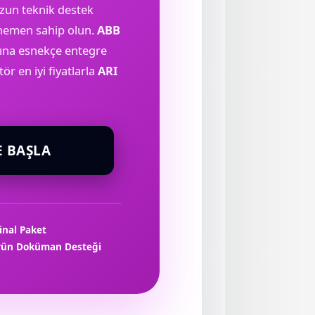
un teknik destek
 hemen sahip olun.
ABB
arına esnekçe entegre
r en iyi fiyatlarla
ARI
E BAŞLA
jinal Paket
Ürün
Doküman Desteği