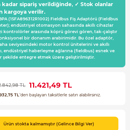
a kadar sipariş verildiğinde, ✓ Stok olanlar
n kargoya verilir.
PA (1SFA896312R1002) Fieldbus Fiş Adaptörü (Fieldbus
ter); endüstriyel otomasyon sahasında akıllı cihazlar
zi kontrolörler arasında köprü görevi gören, tak-çalıştır
fonksiyonel bir donanım arabirimidir. Bu özel adaptör,
aha seviyesindeki motor kontrol ünitelerini ve akıllı
nı, endüstriyel haberleşme ağlarına (fieldbus) esnek ve
r şekilde entegre etmek üzere geliştirilmiştir.
11.421,49 TL
2.842,98 TL
932,75 TL
’den başlayan taksitlerle satın alabilirsiniz.
Ürün stokta kalmamıştır (Gelince Bilgi Ver)