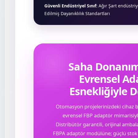
Güvenli Endüstriyel Sınıf:
Ağır Şart endüstriy
Edilmiş Dayanıklılık Standartları
Saha Donanıml
Evrensel Ad
Esnekliğiyle D
Otomasyon projelerinizdeki cihaz b
evrensel FBP adaptör mimarisiyle
Distribütör garantili, orijinal amba
FBPA adaptör modülüne; güçlü stok av