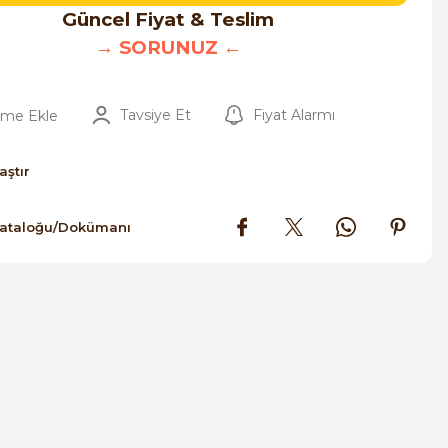
Güncel Fiyat & Teslim
→ SORUNUZ ←
Tavsiye Et
Fiyat Alarmı
aştır
Kataloğu/Dokümanı