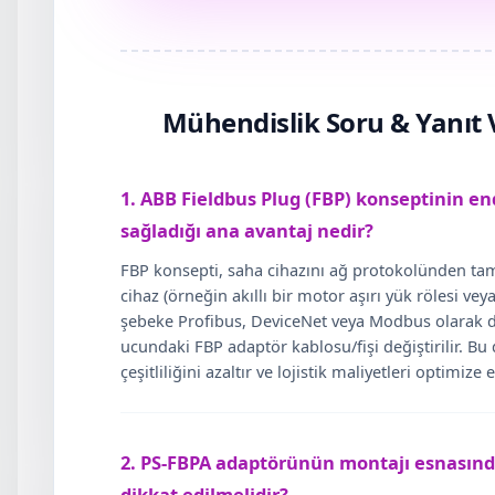
Mühendislik Soru & Yanıt 
1. ABB Fieldbus Plug (FBP) konseptinin en
sağladığı ana avantaj nedir?
FBP konsepti, saha cihazını ağ protokolünden ta
cihaz (örneğin akıllı bir motor aşırı yük rölesi veya
şebeke Profibus, DeviceNet veya Modbus olarak d
ucundaki FBP adaptör kablosu/fişi değiştirilir. Bu
çeşitliliğini azaltır ve lojistik maliyetleri optimize 
2. PS-FBPA adaptörünün montajı esnasında
dikkat edilmelidir?