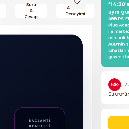
*14:30'
Soru
Alışveriş
&
aynı gü
Deneyimi
Cevap
ABB PS-FB
Plug Adap
ile merke
mimarili 
ABB'nin s
cihazları
güvenli bi
2
%50
Bu ürünü
BAĞLANTI
KONSEPTI