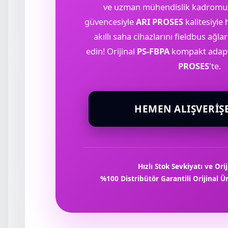
ve uzman mühendislik kadromuz
güvencesiyle
ARI PROSES
kalitesiyle
akıllı saha cihazlarını fieldbus ağl
edin! Orijinal
PS-FBPA
kompakt adaptö
PROSES
'te.
HEMEN ALIŞVERIŞ
Hızlı Stok Sevkiyatı ve Ori
%100 Distribütör Garantili Orijinal 