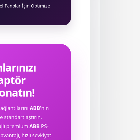
el Panolar İçin Optimize
arınızı
aptör
onatın!
ağlantılarını
ABB
'nin
 standartlaştırın.
lajlı premium
ABB
PS-
antajı, hızlı sevkiyat