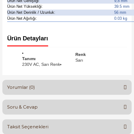
Ürün Net Genişliği:
9,8 mm
Ürün Net Yüksekliği:
39.5 mm
Ürün Net Derinlik / Uzunluk:
56 mm
Ürün Net Ağırlığı:
0.03 kg
Ürün Detayları
e Pako Şalterler
Renk
Tanımı
Sarı
230V AC, Sarı Renk
Yorumlar (0)
Soru & Cevap
Bu ürüne ilk yorumu siz yapın!
Taksit Seçenekleri
Yorum Yaz