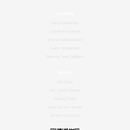
Alışveriş
Ürün sorunsuz ulaştı havalı
poşetlerle gönderim yapıyorlar.
Satış Sözleşmesi
Ürünün kodu XDR-240e-24 yeni
ürün geliyor.
Gizlilik ve Güvenlik
İptal ve İade Koşulları
B... K... | 16/06/2026
Üyelik Sözleşmesi
Gerçekten harika ve etkileyici
Teslimat, İade, Değişim
olmuş, tam istediğim gibi. Ayrıca
satış personeline de güzel ve
Yardım
nazik ilgisi için teşekkür ederim.
Üye Girişi
Dima Kulalac | 18/05/2026
Yeni Üyelik Oluştur
Hızlı bir şekilde elimize ulaştı
Sipariş Takibi
güzel paketlenmişti
Sıkça Sorulan Sorular
B... K... | 16/05/2026
Şifremi Unuttum
Ürün iki gün içinde elime