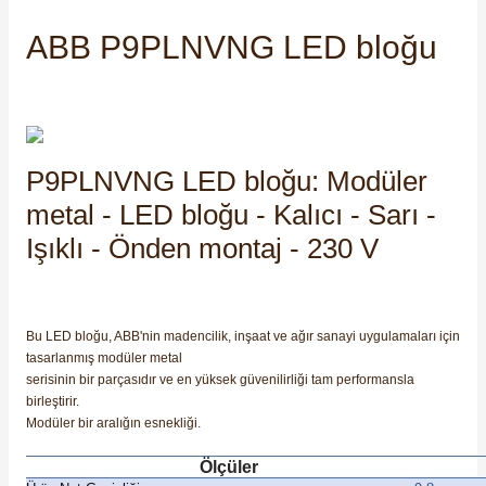
SIMATIC SAFETY
ABB P9PLNVNG LED bloğu
Kaynakları - UPS
SIMATIC TIA PORTAL HMI Yazılımları
re Kesiciler
SIMATIC Yazılım Paketleri
P9PLNVNG LED bloğu: Modüler
SIMOTION Hareket Kontrol Üniteleri
metal - LED bloğu - Kalıcı - Sarı -
alterleri
SIRIUS SAFETY
Işıklı - Önden montaj - 230 V
er Şalterleri
WinCC Unified Runtime Yazılımları
Bu LED bloğu, ABB'nin madencilik, inşaat ve ağır sanayi uygulamaları için
tasarlanmış modüler metal
ler
serisinin bir parçasıdır ve en yüksek güvenilirliği tam performansla
birleştirir.
Modüler bir aralığın esnekliği.
ı
Ölçüler
umuşak Yol Vericiler