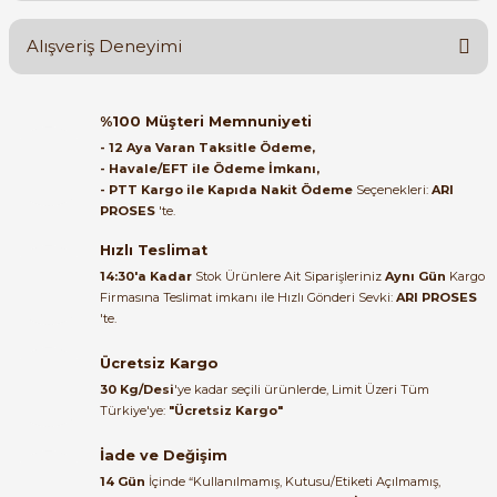
Ürün hakkında henüz soru sorulmamış.
Alışveriş Deneyimi
Soru Sor
Orijinal kutusuyla ertesi gün
%100 Müşteri Memnuniyeti
ulaştı elimize. Teşekkürler.
- 12 Aya Varan Taksitle Ödeme,
- Havale/EFT ile Ödeme İmkanı,
B... A... | 27/06/2026
- PTT Kargo ile Kapıda Nakit Ödeme
Seçenekleri:
ARI
PROSES
'te.
Satıcı ilgili ve çok yardım severdi
bundan mehmet bey ilgi ve
Hızlı Teslimat
alakası için teşekkür ederim
14:30'a Kadar
Stok Ürünlere Ait Siparişleriniz
Aynı Gün
Kargo
Firmasına Teslimat imkanı ile Hızlı Gönderi Sevki:
ARI PROSES
muhammed demirci |
'te.
22/06/2026
Ücretsiz Kargo
Ürün elime eksiksiz ve hasarsız
30 Kg/Desi
'ye kadar seçili ürünlerde, Limit Üzeri Tüm
ulaştı. Paketleme özenliydi,
Türkiye'ye:
"Ücretsiz Kargo"
alışveriş sürecinden memnun
kaldım.
İade ve Değişim
14 Gün
İçinde “Kullanılmamış, Kutusu/Etiketi Açılmamış,
Kemal Toktaş | 20/06/2026