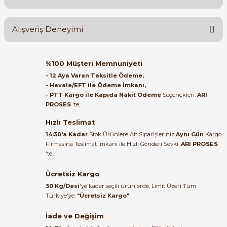
Yorum Yaz
Ürün hakkında henüz soru sorulmamış.
Alışveriş Deneyimi
Soru Sor
Orijinal kutusuyla ertesi gün
%100 Müşteri Memnuniyeti
ulaştı elimize. Teşekkürler.
- 12 Aya Varan Taksitle Ödeme,
- Havale/EFT ile Ödeme İmkanı,
B... A... | 27/06/2026
- PTT Kargo ile Kapıda Nakit Ödeme
Seçenekleri:
ARI
PROSES
'te.
Satıcı ilgili ve çok yardım severdi
bundan mehmet bey ilgi ve
Hızlı Teslimat
alakası için teşekkür ederim
14:30'a Kadar
Stok Ürünlere Ait Siparişleriniz
Aynı Gün
Kargo
Firmasına Teslimat imkanı ile Hızlı Gönderi Sevki:
ARI PROSES
muhammed demirci |
'te.
22/06/2026
Ücretsiz Kargo
Ürün elime eksiksiz ve hasarsız
30 Kg/Desi
'ye kadar seçili ürünlerde, Limit Üzeri Tüm
ulaştı. Paketleme özenliydi,
Türkiye'ye:
"Ücretsiz Kargo"
alışveriş sürecinden memnun
kaldım.
İade ve Değişim