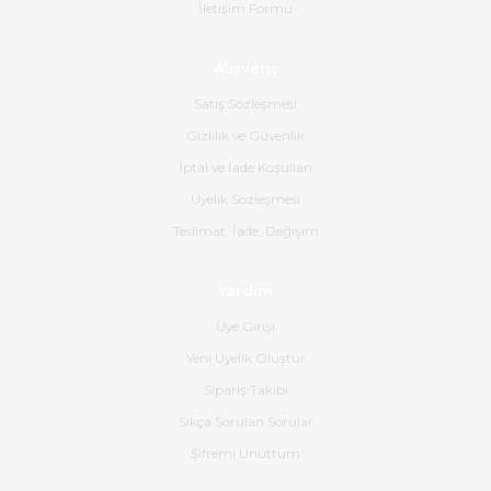
İletişim Formu
Ahmet Çağın | 20/06/2026
Alışveriş
Ürün sorunsuz ulaştı havalı
poşetlerle gönderim yapıyorlar.
Satış Sözleşmesi
Ürünün kodu XDR-240e-24 yeni
ürün geliyor.
Gizlilik ve Güvenlik
İptal ve İade Koşulları
B... K... | 16/06/2026
Üyelik Sözleşmesi
Gerçekten harika ve etkileyici
Teslimat, İade, Değişim
olmuş, tam istediğim gibi. Ayrıca
satış personeline de güzel ve
Yardım
nazik ilgisi için teşekkür ederim.
Üye Girişi
Dima Kulalac | 18/05/2026
Yeni Üyelik Oluştur
Hızlı bir şekilde elimize ulaştı
Sipariş Takibi
güzel paketlenmişti
Sıkça Sorulan Sorular
B... K... | 16/05/2026
Şifremi Unuttum