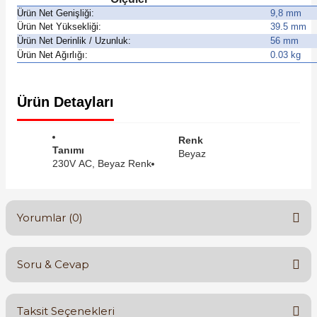
Ürün Net Genişliği:
9,8 mm
Ürün Net Yüksekliği:
39.5 mm
Ürün Net Derinlik / Uzunluk:
56 mm
Ürün Net Ağırlığı:
0.03 kg
e Pako Şalterler
Ürün Detayları
Renk
Tanımı
Beyaz
230V AC, Beyaz Renk
Yorumlar (0)
Soru & Cevap
Bu ürüne ilk yorumu siz yapın!
Taksit Seçenekleri