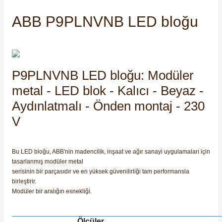
SIMATIC SAFETY
ABB P9PLNVNB LED bloğu
Kaynakları - UPS
SIMATIC TIA PORTAL HMI Yazılımları
re Kesiciler
SIMATIC Yazılım Paketleri
P9PLNVNB LED bloğu: Modüler
SIMOTION Hareket Kontrol Üniteleri
metal - LED blok - Kalıcı - Beyaz -
alterleri
Aydınlatmalı - Önden montaj - 230
SIRIUS SAFETY
V
er Şalterleri
WinCC Unified Runtime Yazılımları
Bu LED bloğu, ABB'nin madencilik, inşaat ve ağır sanayi uygulamaları için
tasarlanmış modüler metal
ler
serisinin bir parçasıdır ve en yüksek güvenilirliği tam performansla
birleştirir.
Modüler bir aralığın esnekliği.
ı
umuşak Yol Vericiler
Ölçüler