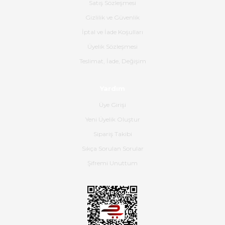
Satış Sözleşmesi
Ürünün kodu XDR-240e-24 yeni
ürün geliyor.
Gizlilik ve Güvenlik
İptal ve İade Koşulları
B... K... | 16/06/2026
Üyelik Sözleşmesi
Gerçekten harika ve etkileyici
Teslimat, İade, Değişim
olmuş, tam istediğim gibi. Ayrıca
satış personeline de güzel ve
Yardım
nazik ilgisi için teşekkür ederim.
Üye Girişi
Dima Kulalac | 18/05/2026
Yeni Üyelik Oluştur
Hızlı bir şekilde elimize ulaştı
Sipariş Takibi
güzel paketlenmişti
Sıkça Sorulan Sorular
B... K... | 16/05/2026
Şifremi Unuttum
Ürün iki gün içinde elime
ulaştı.Ürünün paketlenmesi
gayet başarılı hasarsız bir şekilde
teslim aldım. Bu konudaki
hassasiyetleri ve Ürünün kalitesi