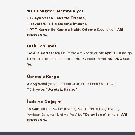
Orijinal kutusuyla ertesi gün
%100 Müşteri Memnuniyeti
ulaştı elimize. Teşekkürler.
- 12 Aya Varan Taksitle Ödeme,
- Havale/EFT ile Ödeme İmkanı,
B... A... | 27/06/2026
- PTT Kargo ile Kapıda Nakit Ödeme
Seçenekleri:
ARI
PROSES
'te.
Satıcı ilgili ve çok yardım severdi
e Pako Şalterler
bundan mehmet bey ilgi ve
Hızlı Teslimat
alakası için teşekkür ederim
14:30'a Kadar
Stok Ürünlere Ait Siparişleriniz
Aynı Gün
Kargo
Firmasına Teslimat imkanı ile Hızlı Gönderi Sevki:
ARI PROSES
muhammed demirci |
'te.
22/06/2026
Ücretsiz Kargo
Ürün elime eksiksiz ve hasarsız
30 Kg/Desi
'ye kadar seçili ürünlerde, Limit Üzeri Tüm
ulaştı. Paketleme özenliydi,
Türkiye'ye:
"Ücretsiz Kargo"
alışveriş sürecinden memnun
kaldım.
İade ve Değişim
14 Gün
İçinde “Kullanılmamış, Kutusu/Etiketi Açılmamış,
Kemal Toktaş | 20/06/2026
Yeniden Satışına Mani Hal Yok” ise
"Kolay İade"
imkanı :
ARI
PROSES
'te.
Alışveriş süreci de hızlı ve
problemsiz geçti.