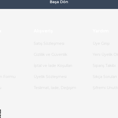
Başa Dön
a
Alışveriş
Yardım
Satış Sözleşmesi
Üye Girişi
Gizlilik ve Güvenlik
Yeni Üyelik Ol
İptal ve İade Koşulları
Sipariş Takibi
im Formu
Üyelik Sözleşmesi
Sıkça Sorulan 
u
Teslimat, İade, Değişim
Şifremi Unut