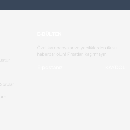
E-BÜLTEN
Özel kampanyalar ve yeniliklerden ilk siz
haberdar olun! Fırsatları kaçırmayın.
uştur
KAYDOL
Sorular
tum