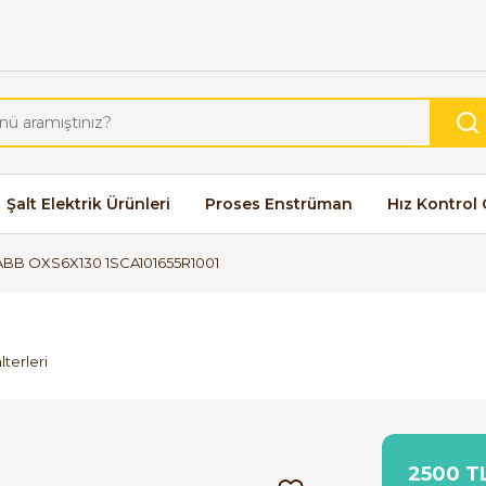
Şalt Elektrik Ürünleri
Proses Enstrüman
Hız Kontrol 
ABB OXS6X130 1SCA101655R1001
terleri
2500 TL