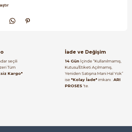
aştır
go
İade ve Değişim
dar seçili
14 Gün
İçinde “Kullanılmamış,
Üzeri Tüm
Kutusu/Etiketi Açılmamış,
tsiz Kargo"
Yeniden Satışına Mani Hal Yok”
ise
"Kolay İade"
imkanı :
ARI
PROSES
'te.