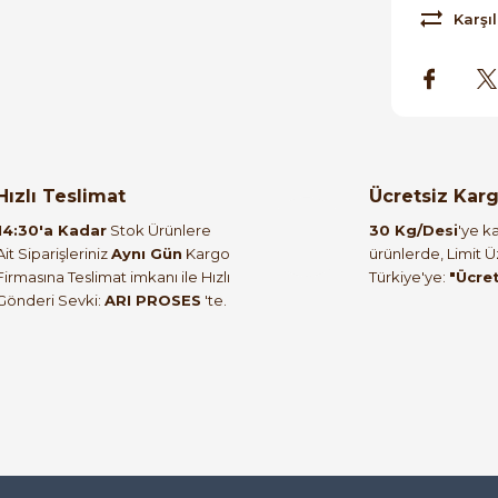
Karşıl
orulmamış.
 yapın!
Hızlı Teslimat
Ücretsiz Kar
14:30'a Kadar
Stok Ürünlere
30 Kg/Desi
'ye ka
Ait Siparişleriniz
Aynı Gün
Kargo
ürünlerde, Limit 
Firmasına Teslimat imkanı ile Hızlı
Türkiye'ye:
"Ücre
Gönderi Sevki:
ARI PROSES
'te.