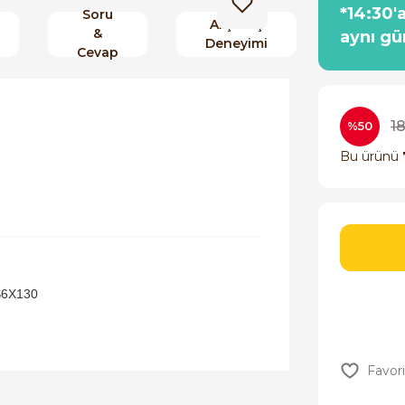
*14:30'
Soru
Alışveriş
&
aynı gü
Deneyimi
Cevap
1
%50
Bu ürünü
6X130