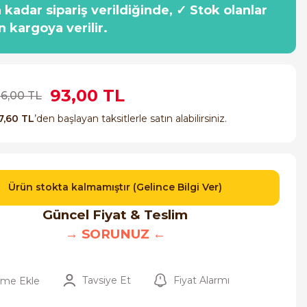
a kadar sipariş verildiğinde, ✓ Stok olanlar
n kargoya verilir.
93,00 TL
86,00 TL
7,60 TL
’den başlayan taksitlerle satın alabilirsiniz.
Ürün stokta kalmamıştır (Gelince Bilgi Ver)
Güncel Fiyat & Teslim
→ SORUNUZ ←
Tavsiye Et
Fiyat Alarmı