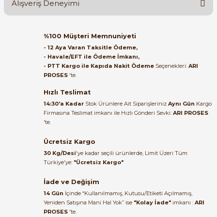
Alışveriş Deneyimi
Soru Sor
Orijinal kutusuyla ertesi gün
%100 Müşteri Memnuniyeti
ulaştı elimize. Teşekkürler.
- 12 Aya Varan Taksitle Ödeme,
- Havale/EFT ile Ödeme İmkanı,
B... A... | 27/06/2026
- PTT Kargo ile Kapıda Nakit Ödeme
Seçenekleri:
ARI
e Pako Şalterler
PROSES
'te.
Satıcı ilgili ve çok yardım severdi
bundan mehmet bey ilgi ve
Hızlı Teslimat
alakası için teşekkür ederim
14:30'a Kadar
Stok Ürünlere Ait Siparişleriniz
Aynı Gün
Kargo
Firmasına Teslimat imkanı ile Hızlı Gönderi Sevki:
ARI PROSES
muhammed demirci |
'te.
22/06/2026
Ücretsiz Kargo
Ürün elime eksiksiz ve hasarsız
30 Kg/Desi
'ye kadar seçili ürünlerde, Limit Üzeri Tüm
ulaştı. Paketleme özenliydi,
Türkiye'ye:
"Ücretsiz Kargo"
alışveriş sürecinden memnun
kaldım.
İade ve Değişim
14 Gün
İçinde “Kullanılmamış, Kutusu/Etiketi Açılmamış,
Kemal Toktaş | 20/06/2026
Yeniden Satışına Mani Hal Yok” ise
"Kolay İade"
imkanı :
ARI
PROSES
'te.