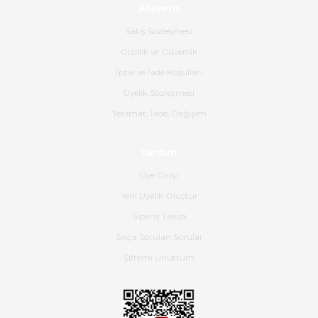
Alışveriş
Ürün sorunsuz ulaştı havalı
poşetlerle gönderim yapıyorlar.
Satış Sözleşmesi
Ürünün kodu XDR-240e-24 yeni
ürün geliyor.
Gizlilik ve Güvenlik
İptal ve İade Koşulları
B... K... | 16/06/2026
Üyelik Sözleşmesi
Gerçekten harika ve etkileyici
Teslimat, İade, Değişim
olmuş, tam istediğim gibi. Ayrıca
satış personeline de güzel ve
Yardım
nazik ilgisi için teşekkür ederim.
Üye Girişi
Dima Kulalac | 18/05/2026
Yeni Üyelik Oluştur
Hızlı bir şekilde elimize ulaştı
Sipariş Takibi
güzel paketlenmişti
Sıkça Sorulan Sorular
B... K... | 16/05/2026
Şifremi Unuttum
Ürün iki gün içinde elime
ulaştı.Ürünün paketlenmesi
gayet başarılı hasarsız bir şekilde