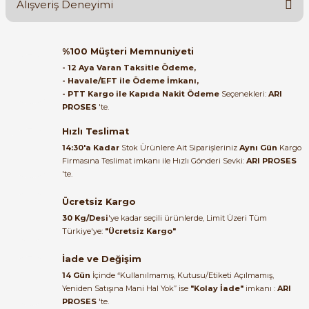
Alışveriş Deneyimi
Soru Sor
Orijinal kutusuyla ertesi gün
%100 Müşteri Memnuniyeti
ulaştı elimize. Teşekkürler.
- 12 Aya Varan Taksitle Ödeme,
- Havale/EFT ile Ödeme İmkanı,
B... A... | 27/06/2026
- PTT Kargo ile Kapıda Nakit Ödeme
Seçenekleri:
ARI
e Pako Şalterler
PROSES
'te.
Satıcı ilgili ve çok yardım severdi
bundan mehmet bey ilgi ve
Hızlı Teslimat
alakası için teşekkür ederim
14:30'a Kadar
Stok Ürünlere Ait Siparişleriniz
Aynı Gün
Kargo
Firmasına Teslimat imkanı ile Hızlı Gönderi Sevki:
ARI PROSES
muhammed demirci |
'te.
22/06/2026
Ücretsiz Kargo
Ürün elime eksiksiz ve hasarsız
30 Kg/Desi
'ye kadar seçili ürünlerde, Limit Üzeri Tüm
ulaştı. Paketleme özenliydi,
Türkiye'ye:
"Ücretsiz Kargo"
alışveriş sürecinden memnun
kaldım.
İade ve Değişim
14 Gün
İçinde “Kullanılmamış, Kutusu/Etiketi Açılmamış,
Kemal Toktaş | 20/06/2026
Yeniden Satışına Mani Hal Yok” ise
"Kolay İade"
imkanı :
ARI
PROSES
'te.