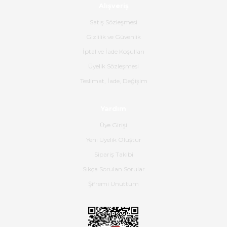
Alışveriş
Ürün sorunsuz ulaştı havalı
poşetlerle gönderim yapıyorlar.
Satış Sözleşmesi
Ürünün kodu XDR-240e-24 yeni
ürün geliyor.
Gizlilik ve Güvenlik
İptal ve İade Koşulları
B... K... | 16/06/2026
Üyelik Sözleşmesi
Gerçekten harika ve etkileyici
Teslimat, İade, Değişim
olmuş, tam istediğim gibi. Ayrıca
satış personeline de güzel ve
Yardım
nazik ilgisi için teşekkür ederim.
Üye Girişi
Dima Kulalac | 18/05/2026
Yeni Üyelik Oluştur
Hızlı bir şekilde elimize ulaştı
Sipariş Takibi
güzel paketlenmişti
Sıkça Sorulan Sorular
B... K... | 16/05/2026
Şifremi Unuttum
Ürün iki gün içinde elime
ulaştı.Ürünün paketlenmesi
gayet başarılı hasarsız bir şekilde