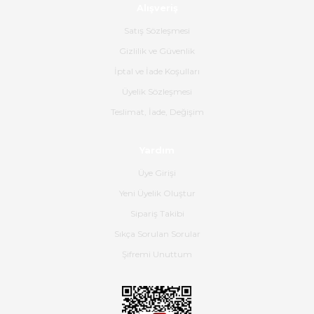
Alışveriş
Ürün sorunsuz ulaştı havalı
poşetlerle gönderim yapıyorlar.
Satış Sözleşmesi
Ürünün kodu XDR-240e-24 yeni
ürün geliyor.
Gizlilik ve Güvenlik
İptal ve İade Koşulları
B... K... | 16/06/2026
Üyelik Sözleşmesi
Gerçekten harika ve etkileyici
Teslimat, İade, Değişim
olmuş, tam istediğim gibi. Ayrıca
satış personeline de güzel ve
Yardım
nazik ilgisi için teşekkür ederim.
Üye Girişi
Dima Kulalac | 18/05/2026
Yeni Üyelik Oluştur
Hızlı bir şekilde elimize ulaştı
Sipariş Takibi
güzel paketlenmişti
Sıkça Sorulan Sorular
B... K... | 16/05/2026
Şifremi Unuttum
Ürün iki gün içinde elime
ulaştı.Ürünün paketlenmesi
gayet başarılı hasarsız bir şekilde