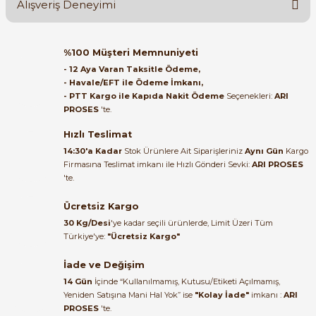
Alışveriş Deneyimi
Soru Sor
Orijinal kutusuyla ertesi gün
%100 Müşteri Memnuniyeti
ulaştı elimize. Teşekkürler.
- 12 Aya Varan Taksitle Ödeme,
- Havale/EFT ile Ödeme İmkanı,
B... A... | 27/06/2026
- PTT Kargo ile Kapıda Nakit Ödeme
Seçenekleri:
ARI
e Pako Şalterler
PROSES
'te.
Satıcı ilgili ve çok yardım severdi
bundan mehmet bey ilgi ve
Hızlı Teslimat
alakası için teşekkür ederim
14:30'a Kadar
Stok Ürünlere Ait Siparişleriniz
Aynı Gün
Kargo
Firmasına Teslimat imkanı ile Hızlı Gönderi Sevki:
ARI PROSES
muhammed demirci |
'te.
22/06/2026
Ücretsiz Kargo
Ürün elime eksiksiz ve hasarsız
30 Kg/Desi
'ye kadar seçili ürünlerde, Limit Üzeri Tüm
ulaştı. Paketleme özenliydi,
Türkiye'ye:
"Ücretsiz Kargo"
alışveriş sürecinden memnun
kaldım.
İade ve Değişim
14 Gün
İçinde “Kullanılmamış, Kutusu/Etiketi Açılmamış,
Kemal Toktaş | 20/06/2026
Yeniden Satışına Mani Hal Yok” ise
"Kolay İade"
imkanı :
ARI
PROSES
'te.