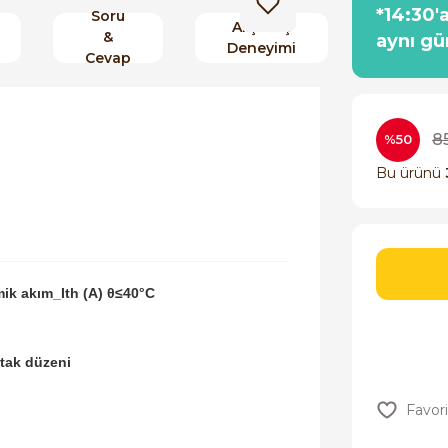
*14:30'
Soru
Alışveriş
&
aynı gü
Deneyimi
Cevap
8
%50
Bu ürünü
mik akım_Ith (A) θ≤40°C
tak düzeni