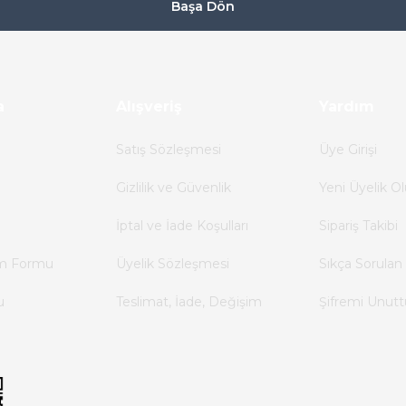
Başa Dön
a
Alışveriş
Yardım
Satış Sözleşmesi
Üye Girişi
Gizlilik ve Güvenlik
Yeni Üyelik Ol
İptal ve İade Koşulları
Sipariş Takibi
im Formu
Üyelik Sözleşmesi
Sıkça Sorulan 
u
Teslimat, İade, Değişim
Şifremi Unut