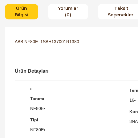
Ürün
Yorumlar
Taksit
Bilgisi
(0)
Seçenekleri
ABB NF80E 1SBH137001R1380
Ürün Detayları
Ter
Tanımı
16
NF80E
Kon
Tipi
8NA
NF80E