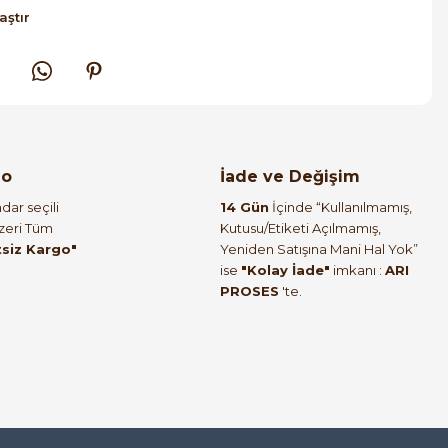
aştır
go
İade ve Değişim
dar seçili
14 Gün
İçinde “Kullanılmamış,
Üzeri Tüm
Kutusu/Etiketi Açılmamış,
tsiz Kargo"
Yeniden Satışına Mani Hal Yok”
ise
"Kolay İade"
imkanı :
ARI
PROSES
'te.