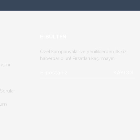
E-BÜLTEN
Özel kampanyalar ve yeniliklerden ilk siz
haberdar olun! Fırsatları kaçırmayın.
uştur
KAYDOL
Sorular
tum