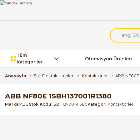
Tüm
Otomasyon Ürünleri
Kategoriler
Anasayfa
Şalt Elektrik Ürünleri
Kontaktörler
ABB NF80E 
ABB NF80E 1SBH137001R1380
Marka
ABB
Stok Kodu
1SBH137001R1380
Kategori
Kontaktörler