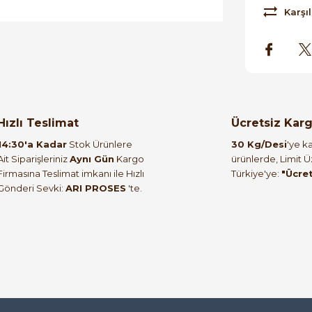
Karşıl
orulmamış.
 yapın!
Hızlı Teslimat
Ücretsiz Kar
14:30'a Kadar
Stok Ürünlere
30 Kg/Desi
'ye ka
Ait Siparişleriniz
Aynı Gün
Kargo
ürünlerde, Limit 
Firmasına Teslimat imkanı ile Hızlı
Türkiye'ye:
"Ücre
Gönderi Sevki:
ARI PROSES
'te.